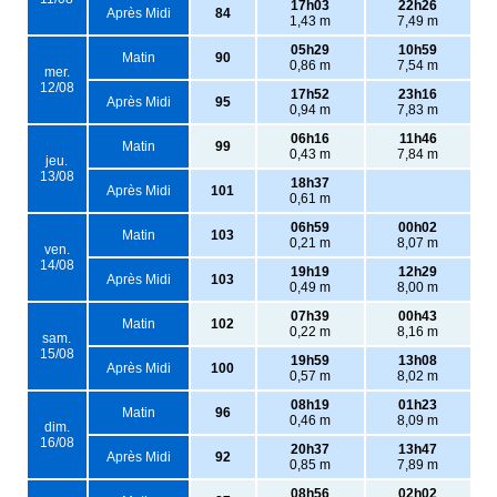
17h03
22h26
Après Midi
84
1,43 m
7,49 m
05h29
10h59
Matin
90
0,86 m
7,54 m
mer.
12/08
17h52
23h16
Après Midi
95
0,94 m
7,83 m
06h16
11h46
Matin
99
0,43 m
7,84 m
jeu.
13/08
18h37
Après Midi
101
0,61 m
06h59
00h02
Matin
103
0,21 m
8,07 m
ven.
14/08
19h19
12h29
Après Midi
103
0,49 m
8,00 m
07h39
00h43
Matin
102
0,22 m
8,16 m
sam.
15/08
19h59
13h08
Après Midi
100
0,57 m
8,02 m
08h19
01h23
Matin
96
0,46 m
8,09 m
dim.
16/08
20h37
13h47
Après Midi
92
0,85 m
7,89 m
08h56
02h02