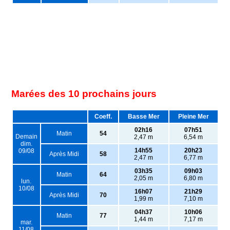
Marées des 10 prochains jours
Coeff.
Basse Mer
Pleine Mer
02h16
07h51
Matin
54
Demain
2,47 m
6,54 m
dim.
14h55
20h23
09/08
Après Midi
58
2,47 m
6,77 m
03h35
09h03
Matin
64
2,05 m
6,80 m
lun.
10/08
16h07
21h29
Après Midi
70
1,99 m
7,10 m
04h37
10h06
Matin
77
1,44 m
7,17 m
mar.
11/08