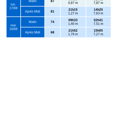
Matin
87
0,87 m
7,87 m
lun.
17/08
21h15
14h25
Après Midi
81
1,27 m
7,63 m
09h33
02h41
Matin
74
1,40 m
7,51 m
mar.
18/08
21h52
15h05
Après Midi
68
1,79 m
7,27 m