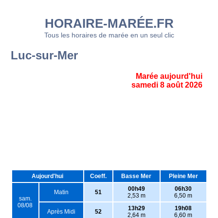
HORAIRE-MARÉE.FR
Tous les horaires de marée en un seul clic
Luc-sur-Mer
Marée aujourd'hui
samedi 8 août 2026
Aujourd'hui
Coeff.
Basse Mer
Pleine Mer
00h49
06h30
Matin
51
2,53 m
6,50 m
sam.
08/08
13h29
19h08
Après Midi
52
2,64 m
6,60 m