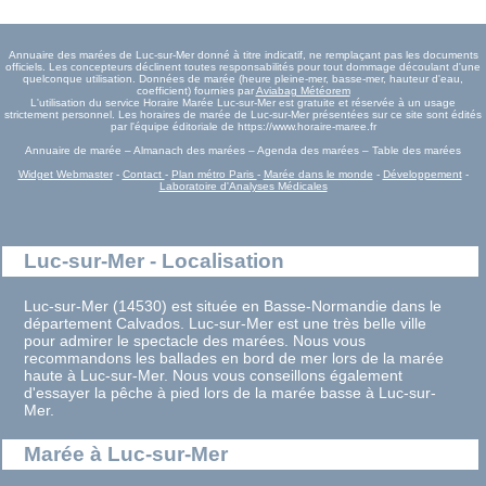
Annuaire des marées de Luc-sur-Mer donné à titre indicatif, ne remplaçant pas les documents
officiels. Les concepteurs déclinent toutes responsabilités pour tout dommage découlant d'une
quelconque utilisation. Données de marée (heure pleine-mer, basse-mer, hauteur d'eau,
coefficient) fournies par
Aviabag Météorem
L'utilisation du service Horaire Marée Luc-sur-Mer est gratuite et réservée à un usage
strictement personnel. Les horaires de marée de Luc-sur-Mer présentées sur ce site sont édités
par l'équipe éditoriale de https://www.horaire-maree.fr
Annuaire de marée – Almanach des marées – Agenda des marées – Table des marées
Widget Webmaster
-
Contact
-
Plan métro Paris
-
Marée dans le monde
-
Développement
-
Laboratoire d'Analyses Médicales
Luc-sur-Mer - Localisation
Luc-sur-Mer (14530) est située en Basse-Normandie dans le
département Calvados. Luc-sur-Mer est une très belle ville
pour admirer le spectacle des marées. Nous vous
recommandons les ballades en bord de mer lors de la marée
haute à Luc-sur-Mer. Nous vous conseillons également
d'essayer la pêche à pied lors de la marée basse à Luc-sur-
Mer.
Marée à Luc-sur-Mer