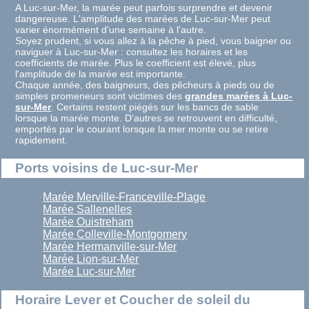
A Luc-sur-Mer, la marée peut parfois surprendre et devenir
dangereuse. L'amplitude des marées de Luc-sur-Mer peut
varier énormément d'une semaine à l'autre.
Soyez prudent, si vous allez à la pêche à pied, vous baigner ou
naviguer à Luc-sur-Mer : consultez les horaires et les
coefficients de marée. Plus le coefficient est élevé, plus
l'amplitude de la marée est importante.
Chaque année, des baigneurs, des pêcheurs à pieds ou de
simples promeneurs sont victimes des
grandes marées à Luc-
sur-Mer
. Certains restent piégés sur les bancs de sable
lorsque la marée monte. D'autres se retrouvent en difficulté,
emportés par le courant lorsque la mer monte ou se retire
rapidement.
Ports voisins de Luc-sur-Mer
Marée Merville-Franceville-Plage
Marée Sallenelles
Marée Ouistreham
Marée Colleville-Montgomery
Marée Hermanville-sur-Mer
Marée Lion-sur-Mer
Marée Luc-sur-Mer
Horaire Lever et Coucher de soleil du