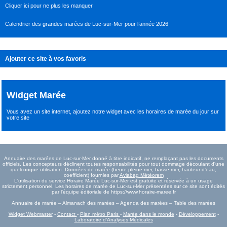
Cliquer ici pour ne plus les manquer
Calendrier des grandes marées de Luc-sur-Mer pour l’année 2026
Ajouter ce site à vos favoris
Widget Marée
Vous avez un site internet,
ajoutez notre widget avec les horaires de marée du jour
sur
votre site
Annuaire des marées de Luc-sur-Mer donné à titre indicatif, ne remplaçant pas les documents
officiels. Les concepteurs déclinent toutes responsabilités pour tout dommage découlant d'une
quelconque utilisation. Données de marée (heure pleine-mer, basse-mer, hauteur d'eau,
coefficient) fournies par
Aviabag Météorem
L'utilisation du service Horaire Marée Luc-sur-Mer est gratuite et réservée à un usage
strictement personnel. Les horaires de marée de Luc-sur-Mer présentées sur ce site sont édités
par l'équipe éditoriale de https://www.horaire-maree.fr
Annuaire de marée – Almanach des marées – Agenda des marées – Table des marées
Widget Webmaster
-
Contact
-
Plan métro Paris
-
Marée dans le monde
-
Développement
-
Laboratoire d'Analyses Médicales