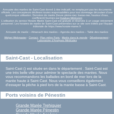
Annuaire des marées de Saint-Cast donné à titre indicatif, ne remplaçant pas les documents
officiels. Les concepteurs déclinent toutes responsabilités pour tout dommage découlant d'une
quelconque utilisation. Données de marée (heure pleine-mer, basse-mer, hauteur d'eau,
coefficient) fournies par
Aviabag Météorem
L'utilisation du service Horaire Marée Saint-Cast est gratuite et réservée à un usage strictement
personnel. Les horaires de marée de Saint-Cast présentées sur ce site sont édités par l'équipe
éditoriale de https://www.horaire-maree.fr
Annuaire de marée – Almanach des marées – Agenda des marées – Table des marées
Widget Webmaster
-
Contact
-
Plan métro Paris
-
Marée dans le monde
-
Développement
-
Laboratoire d'Analyses Médicales
Saint-Cast - Localisation
Saint-Cast () est située en dans le département . Saint-Cast est
une très belle ville pour admirer le spectacle des marées. Nous
vous recommandons les ballades en bord de mer lors de la
marée haute à Saint-Cast. Nous vous conseillons également
d'essayer la pêche à pied lors de la marée basse à Saint-Cast.
Ports voisins de Pénestin
Grande Marée Trehiguier
Grande Marée Pénestin