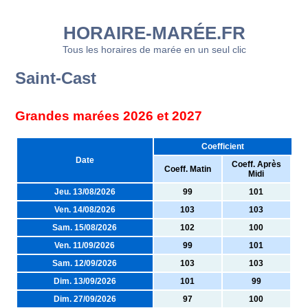
HORAIRE-MARÉE.FR
Tous les horaires de marée en un seul clic
Saint-Cast
Grandes marées 2026 et 2027
Coefficient
Date
Coeff. Après
Coeff. Matin
Midi
Jeu. 13/08/2026
99
101
Ven. 14/08/2026
103
103
Sam. 15/08/2026
102
100
Ven. 11/09/2026
99
101
Sam. 12/09/2026
103
103
Dim. 13/09/2026
101
99
Dim. 27/09/2026
97
100