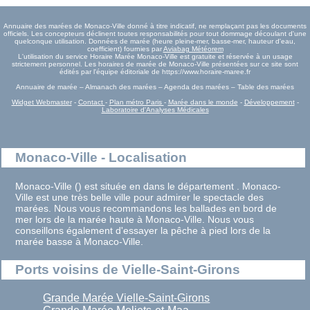
Annuaire des marées de Monaco-Ville donné à titre indicatif, ne remplaçant pas les documents
officiels. Les concepteurs déclinent toutes responsabilités pour tout dommage découlant d'une
quelconque utilisation. Données de marée (heure pleine-mer, basse-mer, hauteur d'eau,
coefficient) fournies par
Aviabag Météorem
L'utilisation du service Horaire Marée Monaco-Ville est gratuite et réservée à un usage
strictement personnel. Les horaires de marée de Monaco-Ville présentées sur ce site sont
édités par l'équipe éditoriale de https://www.horaire-maree.fr
Annuaire de marée – Almanach des marées – Agenda des marées – Table des marées
Widget Webmaster
-
Contact
-
Plan métro Paris
-
Marée dans le monde
-
Développement
-
Laboratoire d'Analyses Médicales
Monaco-Ville - Localisation
Monaco-Ville () est située en dans le département . Monaco-
Ville est une très belle ville pour admirer le spectacle des
marées. Nous vous recommandons les ballades en bord de
mer lors de la marée haute à Monaco-Ville. Nous vous
conseillons également d'essayer la pêche à pied lors de la
marée basse à Monaco-Ville.
Ports voisins de Vielle-Saint-Girons
Grande Marée Vielle-Saint-Girons