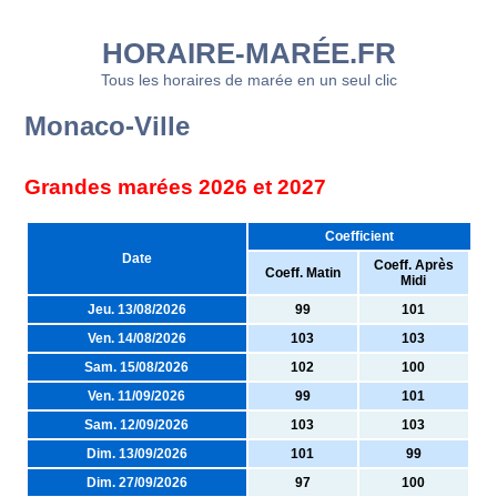
HORAIRE-MARÉE.FR
Tous les horaires de marée en un seul clic
Monaco-Ville
Grandes marées 2026 et 2027
Coefficient
Date
Coeff. Après
Coeff. Matin
Midi
Jeu. 13/08/2026
99
101
Ven. 14/08/2026
103
103
Sam. 15/08/2026
102
100
Ven. 11/09/2026
99
101
Sam. 12/09/2026
103
103
Dim. 13/09/2026
101
99
Dim. 27/09/2026
97
100