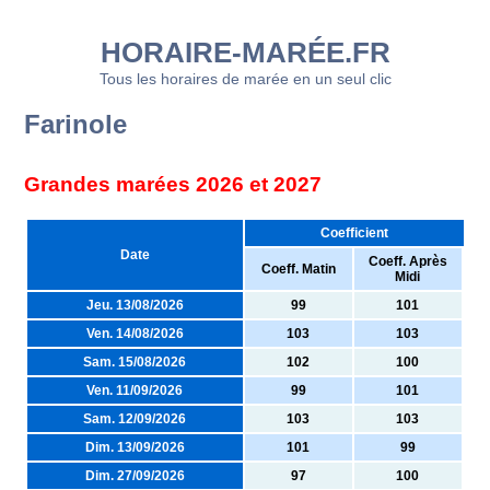
HORAIRE-MARÉE.FR
Tous les horaires de marée en un seul clic
Farinole
Grandes marées 2026 et 2027
Coefficient
Date
Coeff. Après
Coeff. Matin
Midi
Jeu. 13/08/2026
99
101
Ven. 14/08/2026
103
103
Sam. 15/08/2026
102
100
Ven. 11/09/2026
99
101
Sam. 12/09/2026
103
103
Dim. 13/09/2026
101
99
Dim. 27/09/2026
97
100