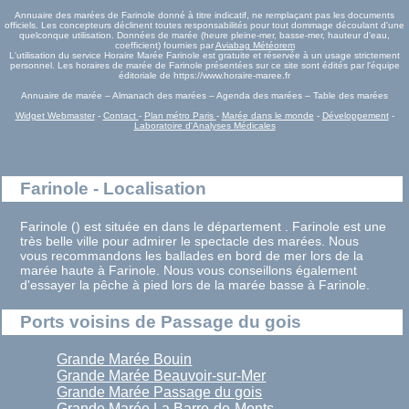
Annuaire des marées de Farinole donné à titre indicatif, ne remplaçant pas les documents
officiels. Les concepteurs déclinent toutes responsabilités pour tout dommage découlant d'une
quelconque utilisation. Données de marée (heure pleine-mer, basse-mer, hauteur d'eau,
coefficient) fournies par
Aviabag Météorem
L'utilisation du service Horaire Marée Farinole est gratuite et réservée à un usage strictement
personnel. Les horaires de marée de Farinole présentées sur ce site sont édités par l'équipe
éditoriale de https://www.horaire-maree.fr
Annuaire de marée – Almanach des marées – Agenda des marées – Table des marées
Widget Webmaster
-
Contact
-
Plan métro Paris
-
Marée dans le monde
-
Développement
-
Laboratoire d'Analyses Médicales
Farinole - Localisation
Farinole () est située en dans le département . Farinole est une
très belle ville pour admirer le spectacle des marées. Nous
vous recommandons les ballades en bord de mer lors de la
marée haute à Farinole. Nous vous conseillons également
d'essayer la pêche à pied lors de la marée basse à Farinole.
Ports voisins de Passage du gois
Grande Marée Bouin
Grande Marée Beauvoir-sur-Mer
Grande Marée Passage du gois
Grande Marée La Barre-de-Monts