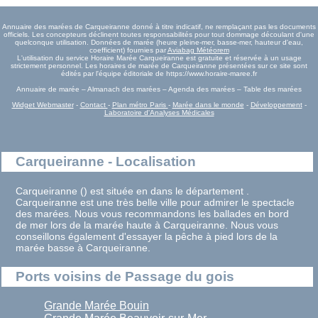
Annuaire des marées de Carqueiranne donné à titre indicatif, ne remplaçant pas les documents
officiels. Les concepteurs déclinent toutes responsabilités pour tout dommage découlant d'une
quelconque utilisation. Données de marée (heure pleine-mer, basse-mer, hauteur d'eau,
coefficient) fournies par
Aviabag Météorem
L'utilisation du service Horaire Marée Carqueiranne est gratuite et réservée à un usage
strictement personnel. Les horaires de marée de Carqueiranne présentées sur ce site sont
édités par l'équipe éditoriale de https://www.horaire-maree.fr
Annuaire de marée – Almanach des marées – Agenda des marées – Table des marées
Widget Webmaster
-
Contact
-
Plan métro Paris
-
Marée dans le monde
-
Développement
-
Laboratoire d'Analyses Médicales
Carqueiranne - Localisation
Carqueiranne () est située en dans le département .
Carqueiranne est une très belle ville pour admirer le spectacle
des marées. Nous vous recommandons les ballades en bord
de mer lors de la marée haute à Carqueiranne. Nous vous
conseillons également d'essayer la pêche à pied lors de la
marée basse à Carqueiranne.
Ports voisins de Passage du gois
Grande Marée Bouin