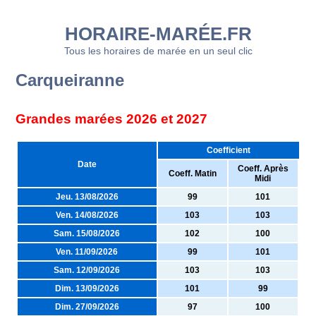
HORAIRE-MARÉE.FR
Tous les horaires de marée en un seul clic
Carqueiranne
Grandes marées 2026 et 2027
Coefficient
Date
Coeff. Après
Coeff. Matin
Midi
Jeu. 13/08/2026
99
101
Ven. 14/08/2026
103
103
Sam. 15/08/2026
102
100
Ven. 11/09/2026
99
101
Sam. 12/09/2026
103
103
Dim. 13/09/2026
101
99
Dim. 27/09/2026
97
100