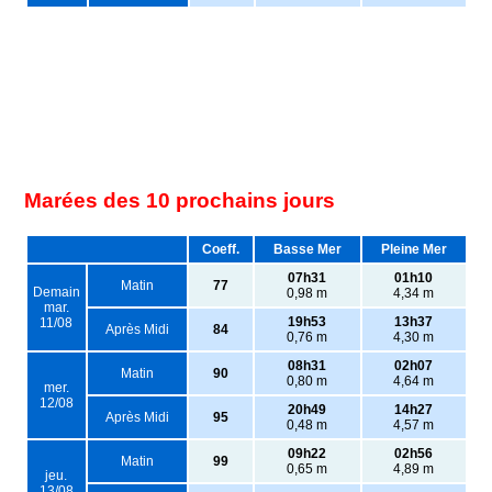
Marées des 10 prochains jours
Coeff.
Basse Mer
Pleine Mer
07h31
01h10
Matin
77
Demain
0,98 m
4,34 m
mar.
19h53
13h37
11/08
Après Midi
84
0,76 m
4,30 m
08h31
02h07
Matin
90
0,80 m
4,64 m
mer.
12/08
20h49
14h27
Après Midi
95
0,48 m
4,57 m
09h22
02h56
Matin
99
0,65 m
4,89 m
jeu.
13/08