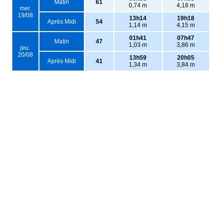
Matin
61
0,74 m
4,18 m
mer.
19/08
13h14
19h18
Après Midi
54
1,14 m
4,15 m
01h41
07h47
Matin
47
1,03 m
3,86 m
jeu.
20/08
13h59
20h05
Après Midi
41
1,34 m
3,84 m