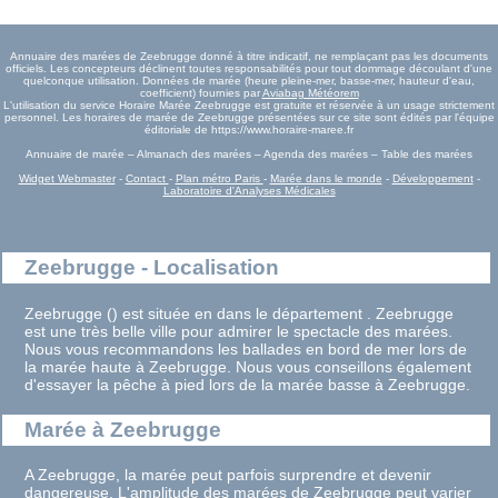
Annuaire des marées de Zeebrugge donné à titre indicatif, ne remplaçant pas les documents
officiels. Les concepteurs déclinent toutes responsabilités pour tout dommage découlant d'une
quelconque utilisation. Données de marée (heure pleine-mer, basse-mer, hauteur d'eau,
coefficient) fournies par
Aviabag Météorem
L'utilisation du service Horaire Marée Zeebrugge est gratuite et réservée à un usage strictement
personnel. Les horaires de marée de Zeebrugge présentées sur ce site sont édités par l'équipe
éditoriale de https://www.horaire-maree.fr
Annuaire de marée – Almanach des marées – Agenda des marées – Table des marées
Widget Webmaster
-
Contact
-
Plan métro Paris
-
Marée dans le monde
-
Développement
-
Laboratoire d'Analyses Médicales
Zeebrugge - Localisation
Zeebrugge () est située en dans le département . Zeebrugge
est une très belle ville pour admirer le spectacle des marées.
Nous vous recommandons les ballades en bord de mer lors de
la marée haute à Zeebrugge. Nous vous conseillons également
d'essayer la pêche à pied lors de la marée basse à Zeebrugge.
Marée à Zeebrugge
A Zeebrugge, la marée peut parfois surprendre et devenir
dangereuse. L'amplitude des marées de Zeebrugge peut varier