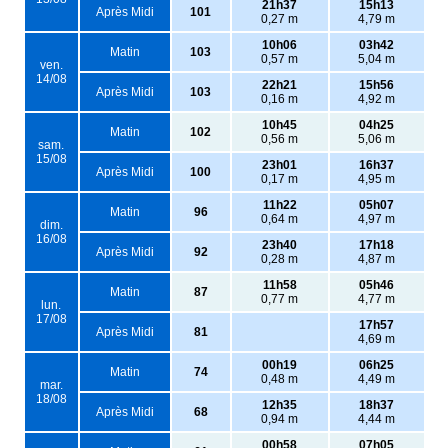
21h37
15h13
Après Midi
101
0,27 m
4,79 m
10h06
03h42
Matin
103
0,57 m
5,04 m
ven.
14/08
22h21
15h56
Après Midi
103
0,16 m
4,92 m
10h45
04h25
Matin
102
0,56 m
5,06 m
sam.
15/08
23h01
16h37
Après Midi
100
0,17 m
4,95 m
11h22
05h07
Matin
96
0,64 m
4,97 m
dim.
16/08
23h40
17h18
Après Midi
92
0,28 m
4,87 m
11h58
05h46
Matin
87
0,77 m
4,77 m
lun.
17/08
17h57
Après Midi
81
4,69 m
00h19
06h25
Matin
74
0,48 m
4,49 m
mar.
18/08
12h35
18h37
Après Midi
68
0,94 m
4,44 m
00h58
07h05