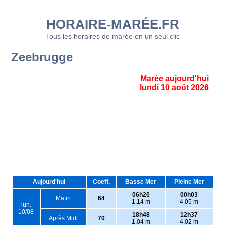
HORAIRE-MARÉE.FR
Tous les horaires de marée en un seul clic
Zeebrugge
Marée aujourd'hui
lundi 10 août 2026
Aujourd'hui
Coeff.
Basse Mer
Pleine Mer
06h20
00h03
Matin
64
1,14 m
4,05 m
lun.
10/08
18h48
12h37
Après Midi
70
1,04 m
4,02 m