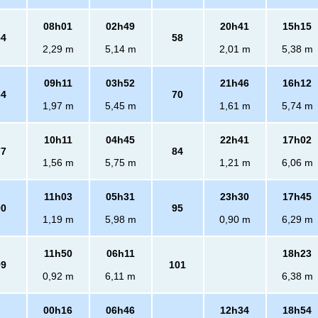
08h01
02h49
20h41
15h15
54
58
2,29 m
5,14 m
2,01 m
5,38 m
09h11
03h52
21h46
16h12
64
70
1,97 m
5,45 m
1,61 m
5,74 m
10h11
04h45
22h41
17h02
77
84
1,56 m
5,75 m
1,21 m
6,06 m
11h03
05h31
23h30
17h45
90
95
1,19 m
5,98 m
0,90 m
6,29 m
11h50
06h11
18h23
99
101
0,92 m
6,11 m
6,38 m
00h16
06h46
12h34
18h54