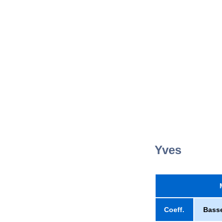
Yves
Coeff.
Bass