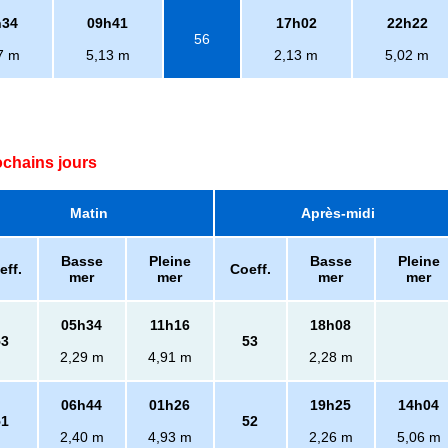
h34
09h41
17h02
22h22
56
7 m
5,13 m
2,13 m
5,02 m
ochains jours
Matin
Après-midi
Basse
Pleine
Basse
Pleine
eff.
Coeff.
mer
mer
mer
mer
05h34
11h16
18h08
53
53
2,29 m
4,91 m
2,28 m
06h44
01h26
19h25
14h04
51
52
2,40 m
4,93 m
2,26 m
5,06 m