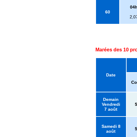
04
60
2,0
Marées des 10 pr
Date
Co
Demain
Vendredi
7 août
Samedi 8
août