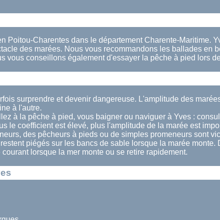
en Poitou-Charentes dans le département Charente-Maritime. Yv
ectacle des marées. Nous vous recommandons les ballades en bo
s vous conseillons également d'essayer la pêche à pied lors d
rfois surprendre et devenir dangereuse. L'amplitude des marées
e à l'autre.
lez à la pêche à pied, vous baigner ou naviguer à Yves : consult
us le coefficient est élevé, plus l'amplitude de la marée est impo
eurs, des pêcheurs à pieds ou de simples promeneurs sont vi
 restent piégés sur les bancs de sable lorsque la marée monte. 
le courant lorsque la mer monte ou se retire rapidement.
ves
rques