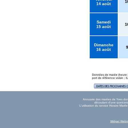
1
14 août
Samedi
1
15 août
Dimanche
16 août
Données de marée (heure pl
port de référence voisin :
Annuaire des marées de Yves donné
découlant d'une quelconqu
L'utilisation du service Horaire Mar
Widget Webm