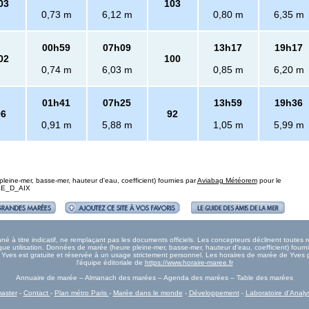
03
103
0,73 m
6,12 m
0,80 m
6,35 m
00h59
07h09
13h17
19h17
02
100
0,74 m
6,03 m
0,85 m
6,20 m
01h41
07h25
13h59
19h36
96
92
0,91 m
5,88 m
1,05 m
5,99 m
eine-mer, basse-mer, hauteur d'eau, coefficient) fournies par
Aviabag Météorem
pour le
 ILE_D_AIX
 à titre indicatif, ne remplaçant pas les documents officiels. Les concepteurs déclinent toutes
e utilisation. Données de marée (heure pleine-mer, basse-mer, hauteur d'eau, coefficient) fourn
ée Yves est gratuite et réservée à un usage strictement personnel. Les horaires de marée de Yves p
l'équipe éditoriale de
https://www.horaire-maree.fr
Annuaire de marée – Almanach des marées – Agenda des marées – Table des marées
aster
-
Contact
-
Plan métro Paris
-
Marée dans le monde
-
Développement
-
Laboratoire d'Analy