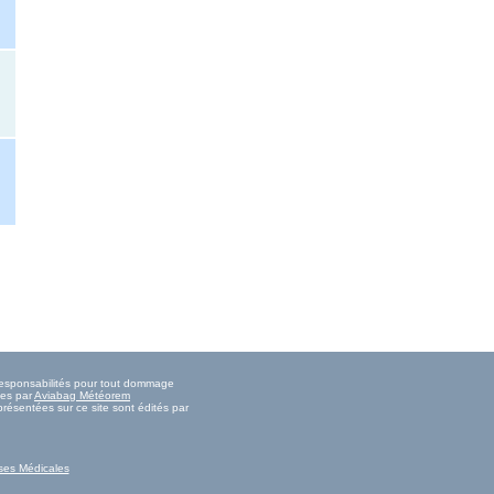
 responsabilités pour tout dommage
ies par
Aviabag Météorem
résentées sur ce site sont édités par
ses Médicales