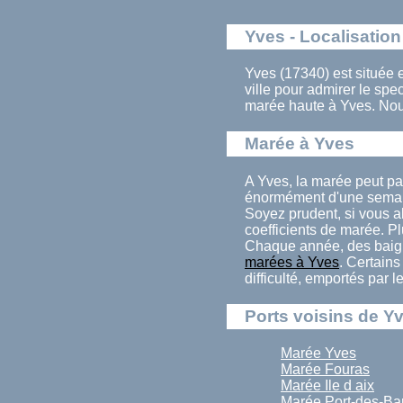
Yves - Localisation
Yves (17340) est située 
ville pour admirer le sp
marée haute à Yves. Nou
Marée à Yves
A Yves, la marée peut pa
énormément d'une semain
Soyez prudent, si vous al
coefficients de marée. Pl
Chaque année, des baign
marées à Yves
. Certains
difficulté, emportés par 
Ports voisins de Y
Marée Yves
Marée Fouras
Marée Ile d aix
Marée Port-des-Ba