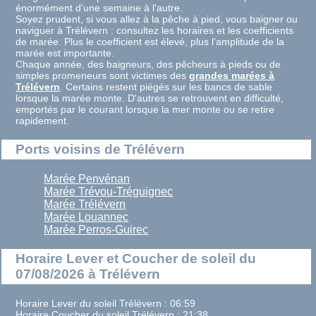
énormément d'une semaine à l'autre.
Soyez prudent, si vous allez à la pêche à pied, vous baigner ou
naviguer à Trélévern : consultez les horaires et les coefficients
de marée. Plus le coefficient est élevé, plus l'amplitude de la
marée est importante.
Chaque année, des baigneurs, des pêcheurs à pieds ou de
simples promeneurs sont victimes des
grandes marées à
Trélévern
. Certains restent piégés sur les bancs de sable
lorsque la marée monte. D'autres se retrouvent en difficulté,
emportés par le courant lorsque la mer monte ou se retire
rapidement.
Ports voisins de Trélévern
Marée Penvénan
Marée Trévou-Tréguignec
Marée Trélévern
Marée Louannec
Marée Perros-Guirec
Horaire Lever et Coucher de soleil du
07/08/2026 à Trélévern
Horaire Lever du soleil Trélévern : 06:59
Horaire Coucher du soleil Trélévern : 21:38