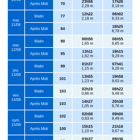
23h56
17h26
Après Midi
70
2,29 m
8,19 m
12h22
06h02
Matin
77
2,18 m
8,33 m
mar.
11/08
18h25
Après Midi
84
8,78 m
00h50
06h55
Matin
90
1,65 m
8,85 m
mer.
12/08
13h11
19h15
Après Midi
95
1,62 m
9,29 m
01h37
07h41
Matin
99
1,15 m
9,26 m
jeu.
13/08
13h55
19h58
Après Midi
101
1,23 m
9,63 m
02h19
08h22
Matin
103
0,86 m
9,48 m
ven.
14/08
14h37
20h38
Après Midi
103
1,05 m
9,76 m
02h58
09h00
Matin
102
0,83 m
9,49 m
sam.
15/08
15h15
21h16
Après Midi
100
1,10 m
9,67 m
03h37
09h36