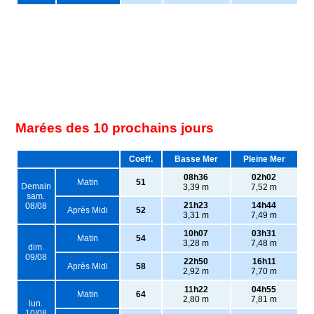
Marées des 10 prochains jours
Coeff.
Basse Mer
Pleine Mer
08h36
02h02
Matin
51
Demain
3,39 m
7,52 m
sam.
21h23
14h44
08/08
Après Midi
52
3,31 m
7,49 m
10h07
03h31
Matin
54
3,28 m
7,48 m
dim.
09/08
22h50
16h11
Après Midi
58
2,92 m
7,70 m
11h22
04h55
Matin
64
2,80 m
7,81 m
lun.
10/08