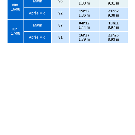
Matin
96
1,03 m
9,31 m
dim.
16/08
15h52
21h52
Après Midi
92
1,36 m
9,38 m
04h12
10h11
Matin
87
1,44 m
8,97 m
lun.
17/08
16h27
22h26
Après Midi
81
1,79 m
8,93 m