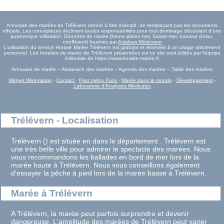
Annuaire des marées de Trélévern donné à titre indicatif, ne remplaçant pas les documents
officiels. Les concepteurs déclinent toutes responsabilités pour tout dommage découlant d'une
quelconque utilisation. Données de marée (heure pleine-mer, basse-mer, hauteur d'eau,
coefficient) fournies par
Aviabag Météorem
L'utilisation du service Horaire Marée Trélévern est gratuite et réservée à un usage strictement
personnel. Les horaires de marée de Trélévern présentées sur ce site sont édités par l'équipe
éditoriale de https://www.horaire-maree.fr
Annuaire de marée – Almanach des marées – Agenda des marées – Table des marées
Widget Webmaster
-
Contact
-
Plan métro Paris
-
Marée dans le monde
-
Développement
-
Laboratoire d'Analyses Médicales
Trélévern - Localisation
Trélévern () est située en dans le département . Trélévern est
une très belle ville pour admirer le spectacle des marées. Nous
vous recommandons les ballades en bord de mer lors de la
marée haute à Trélévern. Nous vous conseillons également
d'essayer la pêche à pied lors de la marée basse à Trélévern.
Marée à Trélévern
A Trélévern, la marée peut parfois surprendre et devenir
dangereuse. L'amplitude des marées de Trélévern peut varier