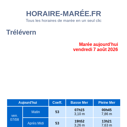
HORAIRE-MARÉE.FR
Tous les horaires de marée en un seul clic
Trélévern
Marée aujourd'hui
vendredi 7 août 2026
Aujourd'hui
Coeff.
Basse Mer
Pleine Mer
07h15
00h45
Matin
53
3,10 m
7,86 m
ven.
07/08
19h52
13h21
Après Midi
53
3,26 m
7,63 m