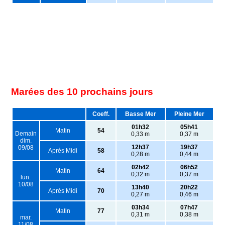
Marées des 10 prochains jours
Coeff.
Basse Mer
Pleine Mer
01h32
05h41
Matin
54
Demain
0,33 m
0,37 m
dim.
12h37
19h37
09/08
Après Midi
58
0,28 m
0,44 m
02h42
06h52
Matin
64
0,32 m
0,37 m
lun.
10/08
13h40
20h22
Après Midi
70
0,27 m
0,46 m
03h34
07h47
Matin
77
0,31 m
0,38 m
mar.
11/08