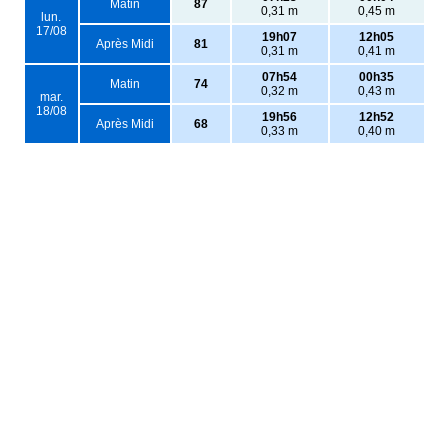
Matin
87
0,31 m
0,45 m
lun.
17/08
19h07
12h05
Après Midi
81
0,31 m
0,41 m
07h54
00h35
Matin
74
0,32 m
0,43 m
mar.
18/08
19h56
12h52
Après Midi
68
0,33 m
0,40 m