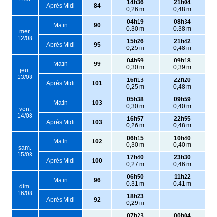
14h36
21h04
Après Midi
84
0,26 m
0,48 m
04h19
08h34
Matin
90
0,30 m
0,38 m
mer.
12/08
15h26
21h42
Après Midi
95
0,25 m
0,48 m
04h59
09h18
Matin
99
0,30 m
0,39 m
jeu.
13/08
16h13
22h20
Après Midi
101
0,25 m
0,48 m
05h38
09h59
Matin
103
0,30 m
0,40 m
ven.
14/08
16h57
22h55
Après Midi
103
0,26 m
0,48 m
06h15
10h40
Matin
102
0,30 m
0,40 m
sam.
15/08
17h40
23h30
Après Midi
100
0,27 m
0,46 m
06h50
11h22
Matin
96
0,31 m
0,41 m
dim.
16/08
18h23
Après Midi
92
0,29 m
07h23
00h04