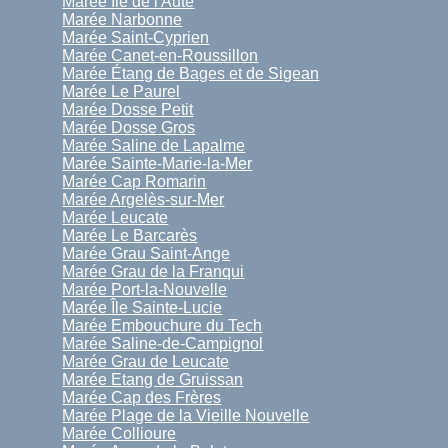
Marée Île de l'Aute
Marée Narbonne
Marée Saint-Cyprien
Marée Canet-en-Roussillon
Marée Étang de Bages et de Sigean
Marée Le Paurel
Marée Dosse Petit
Marée Dosse Gros
Marée Saline de Lapalme
Marée Sainte-Marie-la-Mer
Marée Cap Romarin
Marée Argelès-sur-Mer
Marée Leucate
Marée Le Barcarès
Marée Grau Saint-Ange
Marée Grau de la Franqui
Marée Port-la-Nouvelle
Marée Île Sainte-Lucie
Marée Embouchure du Tech
Marée Saline-de-Campignol
Marée Grau de Leucate
Marée Etang de Gruissan
Marée Cap des Frères
Marée Plage de la Vieille Nouvelle
Marée Collioure