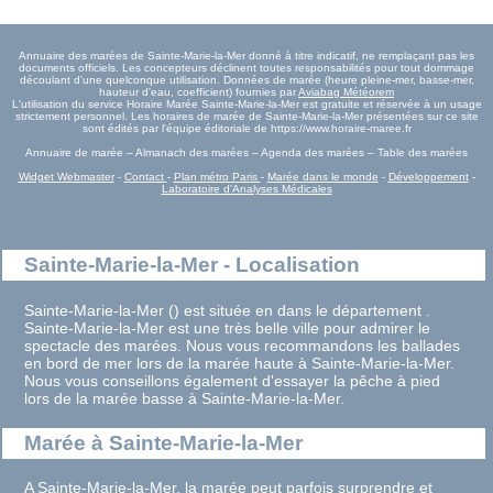
Annuaire des marées de Sainte-Marie-la-Mer donné à titre indicatif, ne remplaçant pas les
documents officiels. Les concepteurs déclinent toutes responsabilités pour tout dommage
découlant d'une quelconque utilisation. Données de marée (heure pleine-mer, basse-mer,
hauteur d'eau, coefficient) fournies par
Aviabag Météorem
L'utilisation du service Horaire Marée Sainte-Marie-la-Mer est gratuite et réservée à un usage
strictement personnel. Les horaires de marée de Sainte-Marie-la-Mer présentées sur ce site
sont édités par l'équipe éditoriale de https://www.horaire-maree.fr
Annuaire de marée – Almanach des marées – Agenda des marées – Table des marées
Widget Webmaster
-
Contact
-
Plan métro Paris
-
Marée dans le monde
-
Développement
-
Laboratoire d'Analyses Médicales
Sainte-Marie-la-Mer - Localisation
Sainte-Marie-la-Mer () est située en dans le département .
Sainte-Marie-la-Mer est une très belle ville pour admirer le
spectacle des marées. Nous vous recommandons les ballades
en bord de mer lors de la marée haute à Sainte-Marie-la-Mer.
Nous vous conseillons également d'essayer la pêche à pied
lors de la marée basse à Sainte-Marie-la-Mer.
Marée à Sainte-Marie-la-Mer
A Sainte-Marie-la-Mer, la marée peut parfois surprendre et