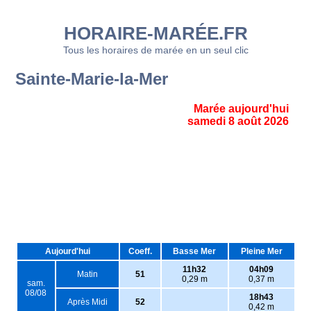
HORAIRE-MARÉE.FR
Tous les horaires de marée en un seul clic
Sainte-Marie-la-Mer
Marée aujourd'hui
samedi 8 août 2026
Aujourd'hui
Coeff.
Basse Mer
Pleine Mer
11h32
04h09
Matin
51
0,29 m
0,37 m
sam.
08/08
18h43
Après Midi
52
0,42 m