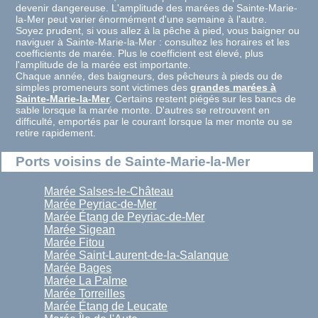
devenir dangereuse. L'amplitude des marées de Sainte-Marie-
la-Mer peut varier énormément d'une semaine à l'autre.
Soyez prudent, si vous allez à la pêche à pied, vous baigner ou
naviguer à Sainte-Marie-la-Mer : consultez les horaires et les
coefficients de marée. Plus le coefficient est élevé, plus
l'amplitude de la marée est importante.
Chaque année, des baigneurs, des pêcheurs à pieds ou de
simples promeneurs sont victimes des
grandes marées à
Sainte-Marie-la-Mer
. Certains restent piégés sur les bancs de
sable lorsque la marée monte. D'autres se retrouvent en
difficulté, emportés par le courant lorsque la mer monte ou se
retire rapidement.
Ports voisins de Sainte-Marie-la-Mer
Marée Salses-le-Château
Marée Peyriac-de-Mer
Marée Étang de Peyriac-de-Mer
Marée Sigean
Marée Fitou
Marée Saint-Laurent-de-la-Salanque
Marée Bages
Marée La Palme
Marée Torreilles
Marée Étang de Leucate