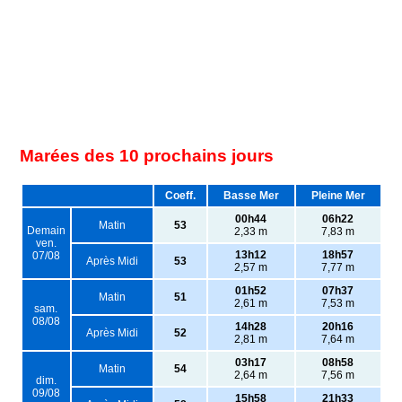
Marées des 10 prochains jours
Coeff.
Basse Mer
Pleine Mer
00h44
06h22
Matin
53
Demain
2,33 m
7,83 m
ven.
13h12
18h57
07/08
Après Midi
53
2,57 m
7,77 m
01h52
07h37
Matin
51
2,61 m
7,53 m
sam.
08/08
14h28
20h16
Après Midi
52
2,81 m
7,64 m
03h17
08h58
Matin
54
2,64 m
7,56 m
dim.
09/08
15h58
21h33