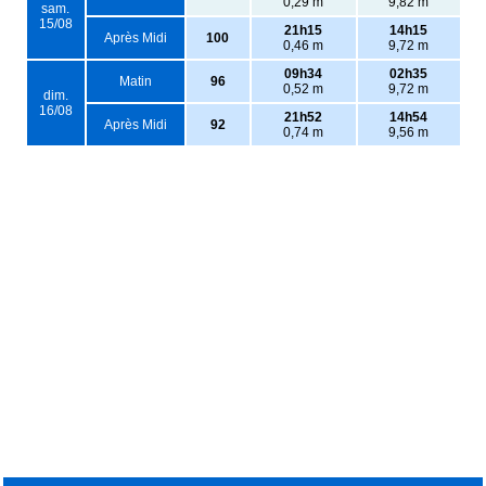
0,29 m
9,82 m
sam.
15/08
21h15
14h15
Après Midi
100
0,46 m
9,72 m
09h34
02h35
Matin
96
0,52 m
9,72 m
dim.
16/08
21h52
14h54
Après Midi
92
0,74 m
9,56 m