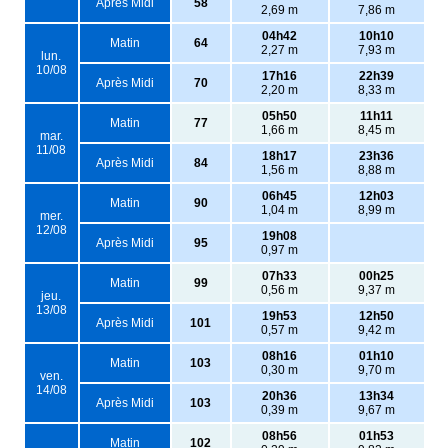
Après Midi
58
2,69 m
7,86 m
04h42
10h10
Matin
64
2,27 m
7,93 m
lun.
10/08
17h16
22h39
Après Midi
70
2,20 m
8,33 m
05h50
11h11
Matin
77
1,66 m
8,45 m
mar.
11/08
18h17
23h36
Après Midi
84
1,56 m
8,88 m
06h45
12h03
Matin
90
1,04 m
8,99 m
mer.
12/08
19h08
Après Midi
95
0,97 m
07h33
00h25
Matin
99
0,56 m
9,37 m
jeu.
13/08
19h53
12h50
Après Midi
101
0,57 m
9,42 m
08h16
01h10
Matin
103
0,30 m
9,70 m
ven.
14/08
20h36
13h34
Après Midi
103
0,39 m
9,67 m
08h56
01h53
Matin
102