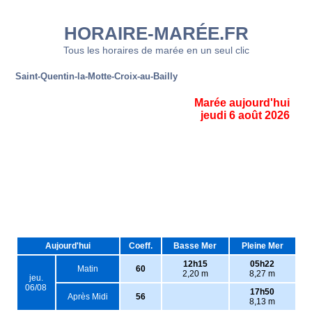
HORAIRE-MARÉE.FR
Tous les horaires de marée en un seul clic
Saint-Quentin-la-Motte-Croix-au-Bailly
Marée aujourd'hui
jeudi 6 août 2026
Aujourd'hui
Coeff.
Basse Mer
Pleine Mer
12h15
05h22
Matin
60
2,20 m
8,27 m
jeu.
06/08
17h50
Après Midi
56
8,13 m