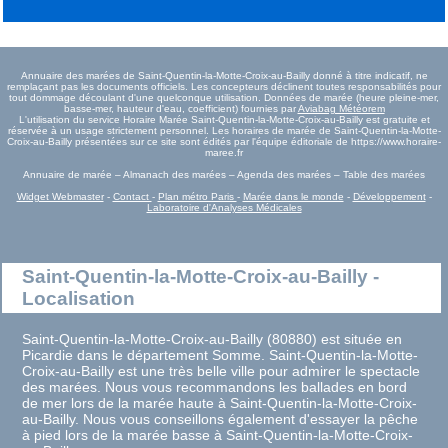
Annuaire des marées de Saint-Quentin-la-Motte-Croix-au-Bailly donné à titre indicatif, ne
remplaçant pas les documents officiels. Les concepteurs déclinent toutes responsabilités pour
tout dommage découlant d'une quelconque utilisation. Données de marée (heure pleine-mer,
basse-mer, hauteur d'eau, coefficient) fournies par
Aviabag Météorem
L'utilisation du service Horaire Marée Saint-Quentin-la-Motte-Croix-au-Bailly est gratuite et
réservée à un usage strictement personnel. Les horaires de marée de Saint-Quentin-la-Motte-
Croix-au-Bailly présentées sur ce site sont édités par l'équipe éditoriale de https://www.horaire-
maree.fr
Annuaire de marée – Almanach des marées – Agenda des marées – Table des marées
Widget Webmaster
-
Contact
-
Plan métro Paris
-
Marée dans le monde
-
Développement
-
Laboratoire d'Analyses Médicales
Saint-Quentin-la-Motte-Croix-au-Bailly -
Localisation
Saint-Quentin-la-Motte-Croix-au-Bailly (80880) est située en
Picardie dans le département Somme. Saint-Quentin-la-Motte-
Croix-au-Bailly est une très belle ville pour admirer le spectacle
des marées. Nous vous recommandons les ballades en bord
de mer lors de la marée haute à Saint-Quentin-la-Motte-Croix-
au-Bailly. Nous vous conseillons également d'essayer la pêche
à pied lors de la marée basse à Saint-Quentin-la-Motte-Croix-