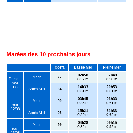
Marées des 10 prochains jours
Coeff.
Basse Mer
Pleine Mer
02h58
07h48
Matin
77
Demain
0,37 m
0,50 m
mar.
14h33
20h53
11/08
Après Midi
84
0,31 m
0,61 m
03h45
08h33
Matin
90
0,36 m
0,51 m
mer.
12/08
15h21
21h33
Après Midi
95
0,30 m
0,62 m
04h28
09h15
Matin
99
0,35 m
0,52 m
jeu.
13/08