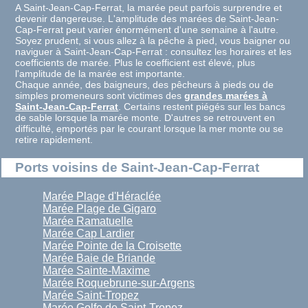
A Saint-Jean-Cap-Ferrat, la marée peut parfois surprendre et
devenir dangereuse. L'amplitude des marées de Saint-Jean-
Cap-Ferrat peut varier énormément d'une semaine à l'autre.
Soyez prudent, si vous allez à la pêche à pied, vous baigner ou
naviguer à Saint-Jean-Cap-Ferrat : consultez les horaires et les
coefficients de marée. Plus le coefficient est élevé, plus
l'amplitude de la marée est importante.
Chaque année, des baigneurs, des pêcheurs à pieds ou de
simples promeneurs sont victimes des
grandes marées à
Saint-Jean-Cap-Ferrat
. Certains restent piégés sur les bancs
de sable lorsque la marée monte. D'autres se retrouvent en
difficulté, emportés par le courant lorsque la mer monte ou se
retire rapidement.
Ports voisins de Saint-Jean-Cap-Ferrat
Marée Plage d'Héraclée
Marée Plage de Gigaro
Marée Ramatuelle
Marée Cap Lardier
Marée Pointe de la Croisette
Marée Baie de Briande
Marée Sainte-Maxime
Marée Roquebrune-sur-Argens
Marée Saint-Tropez
Marée Golfe de Saint-Tropez