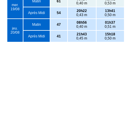
Matin
61
0,40 m
0,53 m
mer.
19/08
20h22
13h41
Après Midi
54
0,43 m
0,50 m
08h56
01h37
Matin
47
0,40 m
0,51 m
jeu.
20/08
21h43
15h18
Après Midi
41
0,45 m
0,50 m