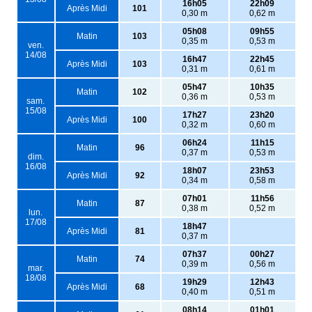
16h05
22h09
Après Midi
101
0,30 m
0,62 m
05h08
09h55
Matin
103
0,35 m
0,53 m
ven.
14/08
16h47
22h45
Après Midi
103
0,31 m
0,61 m
05h47
10h35
Matin
102
0,36 m
0,53 m
sam.
15/08
17h27
23h20
Après Midi
100
0,32 m
0,60 m
06h24
11h15
Matin
96
0,37 m
0,53 m
dim.
16/08
18h07
23h53
Après Midi
92
0,34 m
0,58 m
07h01
11h56
Matin
87
0,38 m
0,52 m
lun.
17/08
18h47
Après Midi
81
0,37 m
07h37
00h27
Matin
74
0,39 m
0,56 m
mar.
18/08
19h29
12h43
Après Midi
68
0,40 m
0,51 m
08h14
01h01