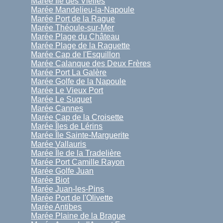
Marée Île des Vielles
Marée Mandelieu-la-Napoule
Marée Port de la Rague
Marée Théoule-sur-Mer
Marée Plage du Château
Marée Plage de la Raguette
Marée Cap de l'Esquillon
Marée Calanque des Deux Frères
Marée Port La Galère
Marée Golfe de la Napoule
Marée Le Vieux Port
Marée Le Suquet
Marée Cannes
Marée Cap de la Croisette
Marée Îles de Lérins
Marée Île Sainte-Marguerite
Marée Vallauris
Marée Île de la Tradelière
Marée Port Camille Rayon
Marée Golfe Juan
Marée Biot
Marée Juan-les-Pins
Marée Port de l'Olivette
Marée Antibes
Marée Plaine de la Brague