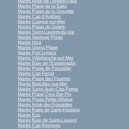
Marée Anse de l'Argent Faux
Marée Plage de la Salis
Marée Plage de la Gravette
Marée Cap d'Antibes
Marée Cagnes-sur-Mer
Marée Plage de Galets
Marée Saint-Laurent-du-Var
Marée Neptune Plage
Marée Nice
Marée Opera Plage
Marée Port Lympia
Marée Villefranche-sur-Mer
Marée Baie de l'Espalmador
Marée Plage de Passable
Marée Cap Ferrat
Marée Plage des Fourmis
Marée Beaulieu-sur-Mer
Marée Saint-Jean-Cap-Ferrat
Marée Plage Cros Dei Pin
Marée Plage Petite Afrique
Marée Anse des Fossettes
Marée Rade de Saint-Hospice
Marée Èze
Marée Baie de Saint-Laurent
Marée Cap Rognoso