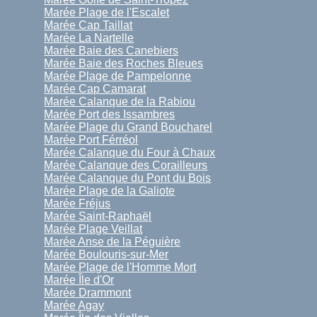
Marée Plage de l'Escalet
Marée Cap Taillat
Marée La Nartelle
Marée Baie des Canebiers
Marée Baie des Roches Bleues
Marée Plage de Pampelonne
Marée Cap Camarat
Marée Calanque de la Rabiou
Marée Port des Issambres
Marée Plage du Grand Boucharel
Marée Port Férréol
Marée Calanque du Four à Chaux
Marée Calanque des Corailleurs
Marée Calanque du Pont du Bois
Marée Plage de la Galiote
Marée Fréjus
Marée Saint-Raphaël
Marée Plage Veillat
Marée Anse de la Péguière
Marée Boulouris-sur-Mer
Marée Plage de l'Homme Mort
Marée Île d'Or
Marée Drammont
Marée Agay