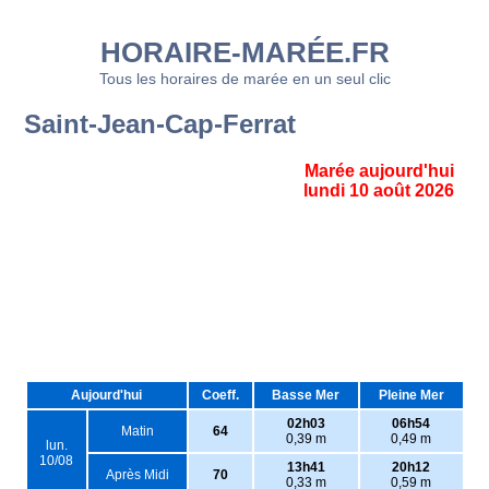
HORAIRE-MARÉE.FR
Tous les horaires de marée en un seul clic
Saint-Jean-Cap-Ferrat
Marée aujourd'hui
lundi 10 août 2026
Aujourd'hui
Coeff.
Basse Mer
Pleine Mer
02h03
06h54
Matin
64
0,39 m
0,49 m
lun.
10/08
13h41
20h12
Après Midi
70
0,33 m
0,59 m