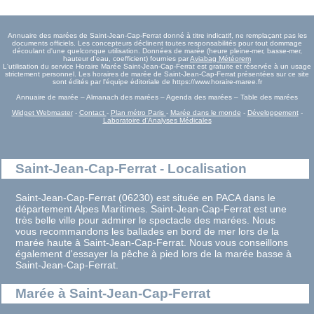
Annuaire des marées de Saint-Jean-Cap-Ferrat donné à titre indicatif, ne remplaçant pas les
documents officiels. Les concepteurs déclinent toutes responsabilités pour tout dommage
découlant d'une quelconque utilisation. Données de marée (heure pleine-mer, basse-mer,
hauteur d'eau, coefficient) fournies par
Aviabag Météorem
L'utilisation du service Horaire Marée Saint-Jean-Cap-Ferrat est gratuite et réservée à un usage
strictement personnel. Les horaires de marée de Saint-Jean-Cap-Ferrat présentées sur ce site
sont édités par l'équipe éditoriale de https://www.horaire-maree.fr
Annuaire de marée – Almanach des marées – Agenda des marées – Table des marées
Widget Webmaster
-
Contact
-
Plan métro Paris
-
Marée dans le monde
-
Développement
-
Laboratoire d'Analyses Médicales
Saint-Jean-Cap-Ferrat - Localisation
Saint-Jean-Cap-Ferrat (06230) est située en PACA dans le
département Alpes Maritimes. Saint-Jean-Cap-Ferrat est une
très belle ville pour admirer le spectacle des marées. Nous
vous recommandons les ballades en bord de mer lors de la
marée haute à Saint-Jean-Cap-Ferrat. Nous vous conseillons
également d'essayer la pêche à pied lors de la marée basse à
Saint-Jean-Cap-Ferrat.
Marée à Saint-Jean-Cap-Ferrat