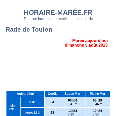
HORAIRE-MARÉE.FR
Tous les horaires de marée en un seul clic
Rade de Toulon
Marée aujourd'hui
dimanche 9 août 2026
Aujourd'hui
Coeff.
Basse Mer
Pleine Mer
00h58
05h29
Matin
54
0,41 m
0,46 m
dim.
09/08
12h33
19h24
Après Midi
58
0,35 m
0,54 m