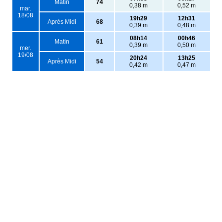
Matin
74
0,38 m
0,52 m
mar.
18/08
19h29
12h31
Après Midi
68
0,39 m
0,48 m
08h14
00h46
Matin
61
0,39 m
0,50 m
mer.
19/08
20h24
13h25
Après Midi
54
0,42 m
0,47 m