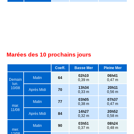
Marées des 10 prochains jours
Coeff.
Basse Mer
Pleine Mer
02h10
06h41
Matin
64
Demain
0,39 m
0,47 m
lun.
13h34
20h11
10/08
Après Midi
70
0,33 m
0,56 m
03h05
07h37
Matin
77
0,38 m
0,47 m
mar.
11/08
14h27
20h52
Après Midi
84
0,32 m
0,58 m
03h51
08h24
Matin
90
0,37 m
0,48 m
mer.
12/08