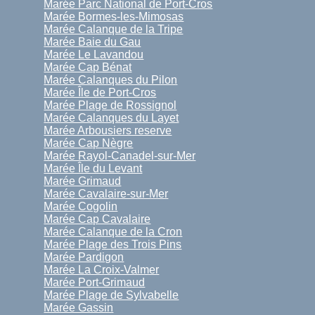
Marée Parc National de Port-Cros
Marée Bormes-les-Mimosas
Marée Calanque de la Tripe
Marée Baie du Gau
Marée Le Lavandou
Marée Cap Bénat
Marée Calanques du Pilon
Marée Île de Port-Cros
Marée Plage de Rossignol
Marée Calanques du Layet
Marée Arbousiers reserve
Marée Cap Nègre
Marée Rayol-Canadel-sur-Mer
Marée Île du Levant
Marée Grimaud
Marée Cavalaire-sur-Mer
Marée Cogolin
Marée Cap Cavalaire
Marée Calanque de la Cron
Marée Plage des Trois Pins
Marée Pardigon
Marée La Croix-Valmer
Marée Port-Grimaud
Marée Plage de Sylvabelle
Marée Gassin