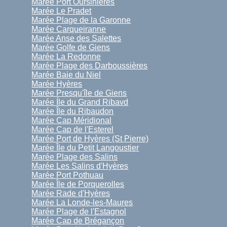
Marée Port Oursinières
Marée Le Pradet
Marée Plage de la Garonne
Marée Carqueiranne
Marée Anse des Salettes
Marée Golfe de Giens
Marée La Redonne
Marée Plage des Darboussières
Marée Baie du Niel
Marée Hyères
Marée Presqu'île de Giens
Marée Íle du Grand Ribavd
Marée Île du Ribaudon
Marée Cap Méridional
Marée Cap de l'Esterel
Marée Port de Hyères (St Pierre)
Marée Île du Petit Langoustier
Marée Plage des Salins
Marée Les Salins d'Hyères
Marée Port Pothuau
Marée Île de Porquerolles
Marée Rade d'Hyères
Marée La Londe-les-Maures
Marée Plage de l'Estagnol
Marée Cap de Brégançon