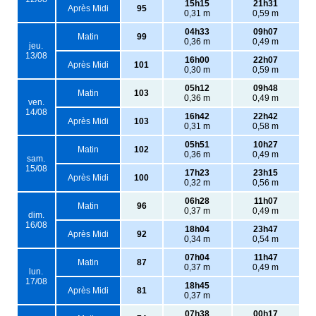
15h15
21h31
Après Midi
95
0,31 m
0,59 m
04h33
09h07
Matin
99
0,36 m
0,49 m
jeu.
13/08
16h00
22h07
Après Midi
101
0,30 m
0,59 m
05h12
09h48
Matin
103
0,36 m
0,49 m
ven.
14/08
16h42
22h42
Après Midi
103
0,31 m
0,58 m
05h51
10h27
Matin
102
0,36 m
0,49 m
sam.
15/08
17h23
23h15
Après Midi
100
0,32 m
0,56 m
06h28
11h07
Matin
96
0,37 m
0,49 m
dim.
16/08
18h04
23h47
Après Midi
92
0,34 m
0,54 m
07h04
11h47
Matin
87
0,37 m
0,49 m
lun.
17/08
18h45
Après Midi
81
0,37 m
07h38
00h17