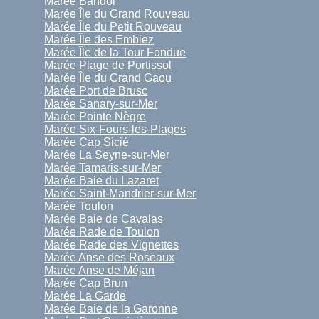
Marée Bandol
Marée Île du Grand Rouveau
Marée Île du Petit Rouveau
Marée Île des Embiez
Marée Île de la Tour Fondue
Marée Plage de Portissol
Marée Île du Grand Gaou
Marée Port de Brusc
Marée Sanary-sur-Mer
Marée Pointe Nègre
Marée Six-Fours-les-Plages
Marée Cap Sicié
Marée La Seyne-sur-Mer
Marée Tamaris-sur-Mer
Marée Baie du Lazaret
Marée Saint-Mandrier-sur-Mer
Marée Toulon
Marée Baie de Cavalas
Marée Rade de Toulon
Marée Rade des Vignettes
Marée Anse des Roseaux
Marée Anse de Méjan
Marée Cap Brun
Marée La Garde
Marée Baie de la Garonne