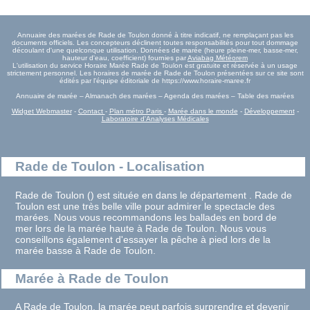
Annuaire des marées de Rade de Toulon donné à titre indicatif, ne remplaçant pas les
documents officiels. Les concepteurs déclinent toutes responsabilités pour tout dommage
découlant d'une quelconque utilisation. Données de marée (heure pleine-mer, basse-mer,
hauteur d'eau, coefficient) fournies par
Aviabag Météorem
L'utilisation du service Horaire Marée Rade de Toulon est gratuite et réservée à un usage
strictement personnel. Les horaires de marée de Rade de Toulon présentées sur ce site sont
édités par l'équipe éditoriale de https://www.horaire-maree.fr
Annuaire de marée – Almanach des marées – Agenda des marées – Table des marées
Widget Webmaster
-
Contact
-
Plan métro Paris
-
Marée dans le monde
-
Développement
-
Laboratoire d'Analyses Médicales
Rade de Toulon - Localisation
Rade de Toulon () est située en dans le département . Rade de
Toulon est une très belle ville pour admirer le spectacle des
marées. Nous vous recommandons les ballades en bord de
mer lors de la marée haute à Rade de Toulon. Nous vous
conseillons également d'essayer la pêche à pied lors de la
marée basse à Rade de Toulon.
Marée à Rade de Toulon
A Rade de Toulon, la marée peut parfois surprendre et devenir