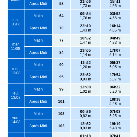
21h06
15h11
Après Midi
58
1,73 m
4,55 m
09h34
03h52
Matin
64
1,76 m
4,56 m
lun.
10/08
22h10
16h14
Après Midi
70
1,43 m
4,85 m
10h32
04h49
Matin
77
1,47 m
4,83 m
mar.
11/08
23h05
17h07
Après Midi
84
1,14 m
5,14 m
11h22
05h37
Matin
90
1,20 m
5,05 m
mer.
12/08
23h52
17h54
Après Midi
95
0,93 m
5,37 m
12h08
06h22
Matin
99
1,02 m
5,20 m
jeu.
13/08
18h38
Après Midi
101
5,48 m
00h36
07h03
Matin
103
0,82 m
5,25 m
ven.
14/08
12h52
19h19
Après Midi
103
0,93 m
5,48 m
01h18
07h41