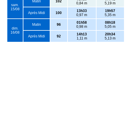
Matin
102
0,84 m
5,19 m
sam.
15/08
13h33
19h57
Après Midi
100
0,97 m
5,35 m
01h58
08h18
Matin
96
0,98 m
5,05 m
dim.
16/08
14h13
20h34
Après Midi
92
1,11 m
5,13 m