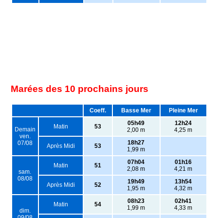
Marées des 10 prochains jours
Coeff.
Basse Mer
Pleine Mer
05h49
12h24
Matin
53
Demain
2,00 m
4,25 m
ven.
18h27
07/08
Après Midi
53
1,99 m
07h04
01h16
Matin
51
2,08 m
4,21 m
sam.
08/08
19h49
13h54
Après Midi
52
1,95 m
4,32 m
08h23
02h41
Matin
54
1,99 m
4,33 m
dim.
09/08