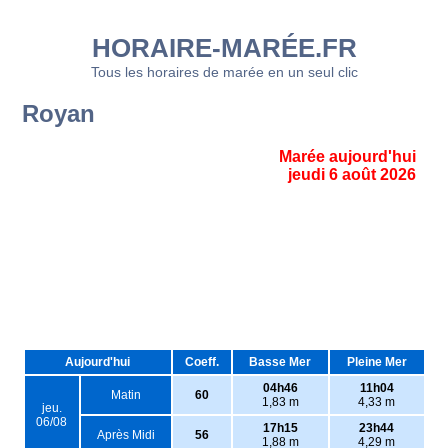
HORAIRE-MARÉE.FR
Tous les horaires de marée en un seul clic
Royan
Marée aujourd'hui
jeudi 6 août 2026
Aujourd'hui
Coeff.
Basse Mer
Pleine Mer
04h46
11h04
Matin
60
1,83 m
4,33 m
jeu.
06/08
17h15
23h44
Après Midi
56
1,88 m
4,29 m