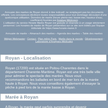
Annuaire des marées de Royan donné à titre indicatif, ne remplaçant pas les documents
officiels. Les concepteurs déclinent toutes responsabilités pour tout dommage découlant d'une
quelconque utilisation. Données de marée (heure pleine-mer, basse-mer, hauteur d'eau,
coefficient) fournies par
Aviabag Météorem
L'utilisation du service Horaire Marée Royan est gratuite et réservée à un usage strictement
personnel. Les horaires de marée de Royan présentées sur ce site sont édités par l'équipe
éditoriale de https://www.horaire-maree.fr
Annuaire de marée – Almanach des marées – Agenda des marées – Table des marées
Widget Webmaster
-
Contact
-
Plan métro Paris
-
Marée dans le monde
-
Développement
-
Laboratoire d'Analyses Médicales
Royan - Localisation
Royan (17200) est située en Poitou-Charentes dans le
département Charente-Maritime. Royan est une très belle ville
pour admirer le spectacle des marées. Nous vous
recommandons les ballades en bord de mer lors de la marée
haute à Royan. Nous vous conseillons également d'essayer la
pêche à pied lors de la marée basse à Royan.
Marée à Royan
A Royan, la marée peut parfois surprendre et devenir