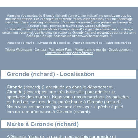
Annuaire des marées de Gironde (richard) donné à titre indicatif, ne remplaçant pas les
documents officiels. Les concepteurs déclinent toutes responsabilités pour tout dommage
découlant d'une quelconque utilisation. Données de marée (heure pleine-mer, basse-mer,
hauteur d'eau, coefficient) fournies par
Aviabag Météorem
L'utilisation du service Horaire Marée Gironde (richard) est gratuite et réservée à un usage
strictement personnel. Les horaires de marée de Gironde (richard) présentées sur ce site sont
édités par l'équipe éditoriale de https://www.horaire-maree.fr
Annuaire de marée – Almanach des marées – Agenda des marées – Table des marées
Widget Webmaster
-
Contact
-
Plan métro Paris
-
Marée dans le monde
-
Développement
-
Laboratoire d'Analyses Médicales
Gironde (richard) - Localisation
Gironde (richard) () est située en dans le département .
Gironde (richard) est une très belle ville pour admirer le
spectacle des marées. Nous vous recommandons les ballades
en bord de mer lors de la marée haute à Gironde (richard).
Nous vous conseillons également d'essayer la pêche à pied
lors de la marée basse à Gironde (richard).
Marée à Gironde (richard)
A Gironde (richard), la marée peut parfois surprendre et