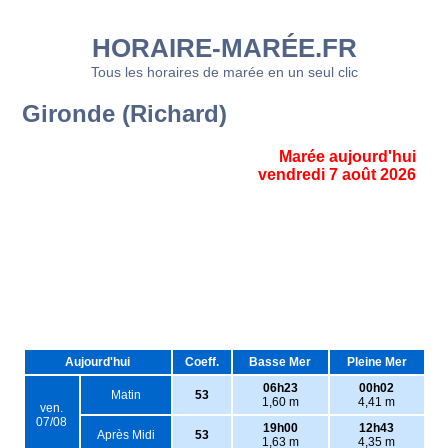
HORAIRE-MARÉE.FR
Tous les horaires de marée en un seul clic
Gironde (Richard)
Marée aujourd'hui
vendredi 7 août 2026
Aujourd'hui
Coeff.
Basse Mer
Pleine Mer
06h23
00h02
Matin
53
1,60 m
4,41 m
ven.
07/08
19h00
12h43
Après Midi
53
1,63 m
4,35 m