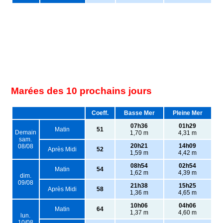
Marées des 10 prochains jours
Coeff.
Basse Mer
Pleine Mer
07h36
01h29
Matin
51
Demain
1,70 m
4,31 m
sam.
20h21
14h09
08/08
Après Midi
52
1,59 m
4,42 m
08h54
02h54
Matin
54
1,62 m
4,39 m
dim.
09/08
21h38
15h25
Après Midi
58
1,36 m
4,65 m
10h06
04h06
Matin
64
1,37 m
4,60 m
lun.
10/08