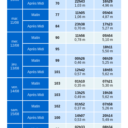
22h43
16h29
Après Midi
70
1,03 m
4,96 m
11h05
05h04
Matin
77
1,06 m
4,87 m
mar.
11/08
23h38
17h23
Après Midi
84
0,70 m
5,27 m
11h56
05h54
Matin
90
0,78 m
5,10 m
mer.
12/08
18h11
Après Midi
95
5,50 m
00h26
06h39
Matin
99
0,46 m
5,25 m
jeu.
13/08
12h42
18h55
Après Midi
101
0,57 m
5,62 m
01h10
07h21
Matin
103
0,35 m
5,30 m
ven.
14/08
13h25
19h36
Après Midi
103
0,49 m
5,62 m
01h52
07h58
Matin
102
0,37 m
5,26 m
sam.
15/08
14h07
20h14
Après Midi
100
0,53 m
5,49 m
02h33
08h34