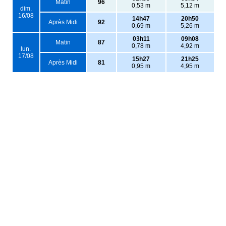
Matin
96
0,53 m
5,12 m
dim.
16/08
14h47
20h50
Après Midi
92
0,69 m
5,26 m
03h11
09h08
Matin
87
0,78 m
4,92 m
lun.
17/08
15h27
21h25
Après Midi
81
0,95 m
4,95 m