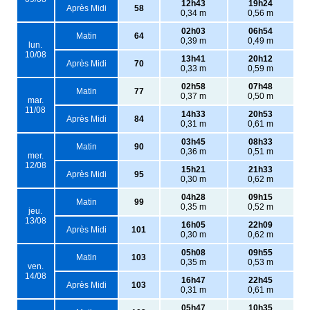
12h43
19h24
Après Midi
58
0,34 m
0,56 m
02h03
06h54
Matin
64
0,39 m
0,49 m
lun.
10/08
13h41
20h12
Après Midi
70
0,33 m
0,59 m
02h58
07h48
Matin
77
0,37 m
0,50 m
mar.
11/08
14h33
20h53
Après Midi
84
0,31 m
0,61 m
03h45
08h33
Matin
90
0,36 m
0,51 m
mer.
12/08
15h21
21h33
Après Midi
95
0,30 m
0,62 m
04h28
09h15
Matin
99
0,35 m
0,52 m
jeu.
13/08
16h05
22h09
Après Midi
101
0,30 m
0,62 m
05h08
09h55
Matin
103
0,35 m
0,53 m
ven.
14/08
16h47
22h45
Après Midi
103
0,31 m
0,61 m
05h47
10h35