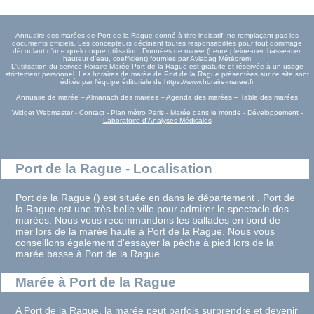
Annuaire des marées de Port de la Rague donné à titre indicatif, ne remplaçant pas les
documents officiels. Les concepteurs déclinent toutes responsabilités pour tout dommage
découlant d'une quelconque utilisation. Données de marée (heure pleine-mer, basse-mer,
hauteur d'eau, coefficient) fournies par
Aviabag Météorem
L'utilisation du service Horaire Marée Port de la Rague est gratuite et réservée à un usage
strictement personnel. Les horaires de marée de Port de la Rague présentées sur ce site sont
édités par l'équipe éditoriale de https://www.horaire-maree.fr
Annuaire de marée – Almanach des marées – Agenda des marées – Table des marées
Widget Webmaster
-
Contact
-
Plan métro Paris
-
Marée dans le monde
-
Développement
-
Laboratoire d'Analyses Médicales
Port de la Rague - Localisation
Port de la Rague () est située en dans le département . Port de
la Rague est une très belle ville pour admirer le spectacle des
marées. Nous vous recommandons les ballades en bord de
mer lors de la marée haute à Port de la Rague. Nous vous
conseillons également d'essayer la pêche à pied lors de la
marée basse à Port de la Rague.
Marée à Port de la Rague
A Port de la Rague, la marée peut parfois surprendre et devenir