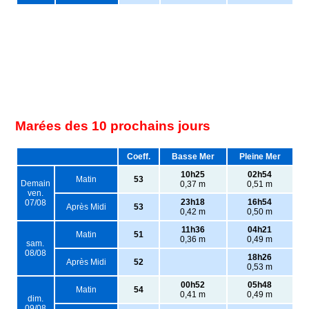
Marées des 10 prochains jours
Coeff.
Basse Mer
Pleine Mer
10h25
02h54
Matin
53
Demain
0,37 m
0,51 m
ven.
23h18
16h54
07/08
Après Midi
53
0,42 m
0,50 m
11h36
04h21
Matin
51
0,36 m
0,49 m
sam.
08/08
18h26
Après Midi
52
0,53 m
00h52
05h48
Matin
54
0,41 m
0,49 m
dim.
09/08