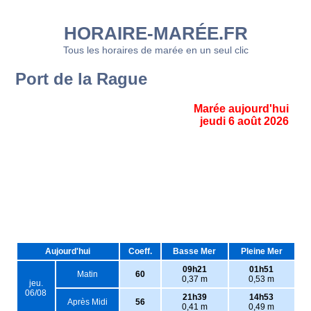
HORAIRE-MARÉE.FR
Tous les horaires de marée en un seul clic
Port de la Rague
Marée aujourd'hui
jeudi 6 août 2026
Aujourd'hui
Coeff.
Basse Mer
Pleine Mer
09h21
01h51
Matin
60
0,37 m
0,53 m
jeu.
06/08
21h39
14h53
Après Midi
56
0,41 m
0,49 m