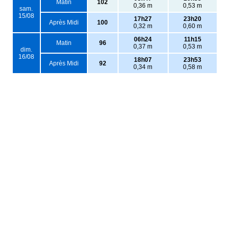
Matin
102
0,36 m
0,53 m
sam.
15/08
17h27
23h20
Après Midi
100
0,32 m
0,60 m
06h24
11h15
Matin
96
0,37 m
0,53 m
dim.
16/08
18h07
23h53
Après Midi
92
0,34 m
0,58 m