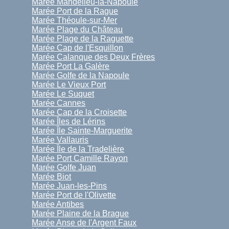
Marée Mandelieu-la-Napoule
Marée Port de la Rague
Marée Théoule-sur-Mer
Marée Plage du Château
Marée Plage de la Raguette
Marée Cap de l'Esquillon
Marée Calanque des Deux Frères
Marée Port La Galère
Marée Golfe de la Napoule
Marée Le Vieux Port
Marée Le Suquet
Marée Cannes
Marée Cap de la Croisette
Marée Îles de Lérins
Marée Île Sainte-Marguerite
Marée Vallauris
Marée Île de la Tradelière
Marée Port Camille Rayon
Marée Golfe Juan
Marée Biot
Marée Juan-les-Pins
Marée Port de l'Olivette
Marée Antibes
Marée Plaine de la Brague
Marée Anse de l'Argent Faux