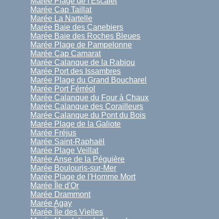
Marée Plage de l'Escalet
Marée Cap Taillat
Marée La Nartelle
Marée Baie des Canebiers
Marée Baie des Roches Bleues
Marée Plage de Pampelonne
Marée Cap Camarat
Marée Calanque de la Rabiou
Marée Port des Issambres
Marée Plage du Grand Boucharel
Marée Port Férréol
Marée Calanque du Four à Chaux
Marée Calanque des Corailleurs
Marée Calanque du Pont du Bois
Marée Plage de la Galiote
Marée Fréjus
Marée Saint-Raphaël
Marée Plage Veillat
Marée Anse de la Péguière
Marée Boulouris-sur-Mer
Marée Plage de l'Homme Mort
Marée Île d'Or
Marée Drammont
Marée Agay
Marée Île des Vielles