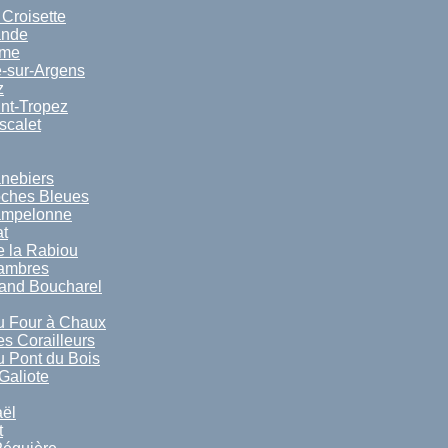
 Croisette
ande
ime
-sur-Argens
z
nt-Tropez
scalet
nebiers
oches Bleues
ampelonne
t
 la Rabiou
sambres
and Boucharel
u Four à Chaux
s Corailleurs
 Pont du Bois
Galiote
ël
t