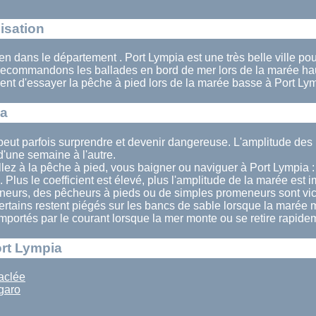
isation
 en dans le département . Port Lympia est une très belle ville po
ecommandons les ballades en bord de mer lors de la marée ha
nt d'essayer la pêche à pied lors de la marée basse à Port Lym
ia
peut parfois surprendre et devenir dangereuse. L'amplitude de
'une semaine à l'autre.
lez à la pêche à pied, vous baigner ou naviguer à Port Lympia : 
. Plus le coefficient est élevé, plus l'amplitude de la marée est 
eurs, des pêcheurs à pieds ou de simples promeneurs sont vi
ertains restent piégés sur les bancs de sable lorsque la marée 
 emportés par le courant lorsque la mer monte ou se retire rapide
ort Lympia
aclée
garo