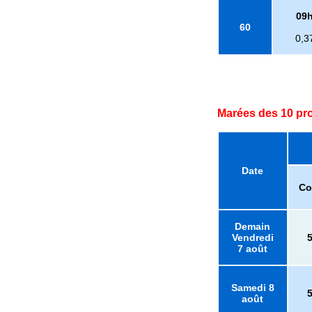
09
60
0,3
Marées des 10 pr
Date
Co
Demain
Vendredi
7 août
Samedi 8
août