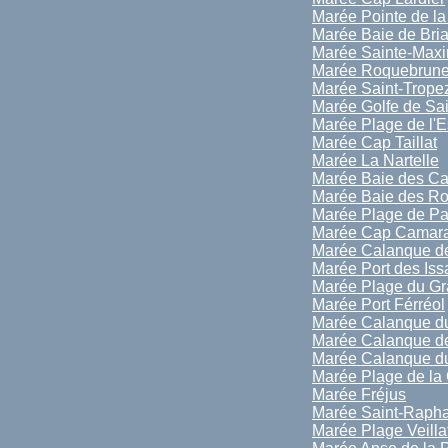
Marée Pointe de la
Marée Baie de Bri
Marée Sainte-Max
Marée Roquebrune
Marée Saint-Trope
Marée Golfe de Sai
Marée Plage de l'E
Marée Cap Taillat
Marée La Nartelle
Marée Baie des Ca
Marée Baie des R
Marée Plage de P
Marée Cap Camara
Marée Calanque de
Marée Port des Is
Marée Plage du Gr
Marée Port Férréol
Marée Calanque d
Marée Calanque de
Marée Calanque du
Marée Plage de la 
Marée Fréjus
Marée Saint-Rapha
Marée Plage Veilla