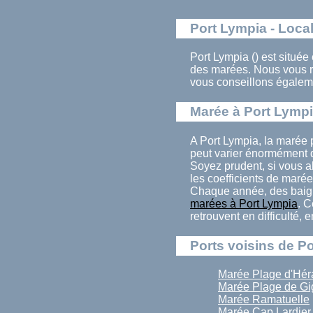
Port Lympia - Local
Port Lympia () est située
des marées. Nous vous r
vous conseillons égaleme
Marée à Port Lymp
A Port Lympia, la marée 
peut varier énormément d
Soyez prudent, si vous al
les coefficients de marée
Chaque année, des baign
marées à Port Lympia
. C
retrouvent en difficulté,
Ports voisins de P
Marée Plage d'Hér
Marée Plage de Gi
Marée Ramatuelle
Marée Cap Lardier