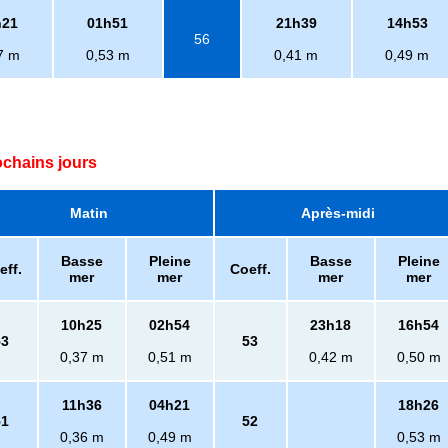
h21
01h51
21h39
14h53
56
7 m
0,53 m
0,41 m
0,49 m
ochains jours
Matin
Après-midi
Basse
Pleine
Basse
Pleine
eff.
Coeff.
mer
mer
mer
mer
10h25
02h54
23h18
16h54
53
53
0,37 m
0,51 m
0,42 m
0,50 m
11h36
04h21
18h26
51
52
0,36 m
0,49 m
0,53 m