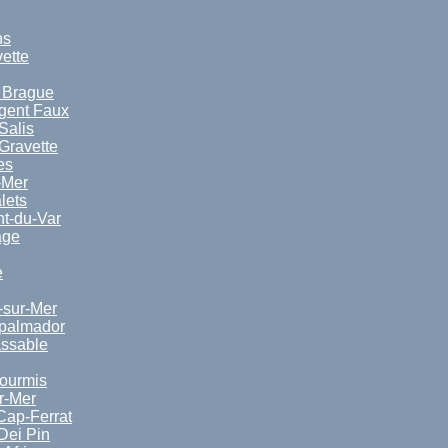
ns
vette
a Brague
rgent Faux
Salis
Gravette
es
-Mer
lets
nt-du-Var
age
e
-sur-Mer
spalmador
ssable
ourmis
r-Mer
Cap-Ferrat
Dei Pin