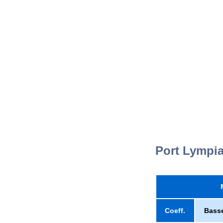
Port Lympi
Coeff.
Bass