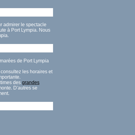
ur admirer le spectacle
ute à Port Lympia. Nous
pia.
s marées de Port Lympia
consultez les horaires et
importante.
ctimes des
grandes
monte. D'autres se
ment.