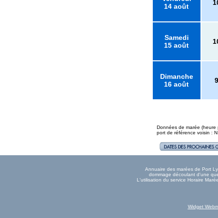
1
14 août
Samedi
1
15 août
Dimanche
16 août
Données de marée (heure pl
port de référence voisin : 
Annuaire des marées de Port Lymp
dommage découlant d'une quelc
L'utilisation du service Horaire Mar
Widget Webm