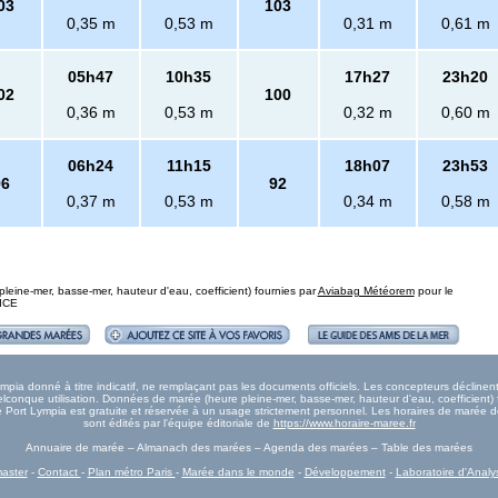
03
103
0,35 m
0,53 m
0,31 m
0,61 m
05h47
10h35
17h27
23h20
02
100
0,36 m
0,53 m
0,32 m
0,60 m
06h24
11h15
18h07
23h53
96
92
0,37 m
0,53 m
0,34 m
0,58 m
eine-mer, basse-mer, hauteur d'eau, coefficient) fournies par
Aviabag Météorem
pour le
NICE
ia donné à titre indicatif, ne remplaçant pas les documents officiels. Les concepteurs déclinent
onque utilisation. Données de marée (heure pleine-mer, basse-mer, hauteur d'eau, coefficient) 
ée Port Lympia est gratuite et réservée à un usage strictement personnel. Les horaires de marée 
sont édités par l'équipe éditoriale de
https://www.horaire-maree.fr
Annuaire de marée – Almanach des marées – Agenda des marées – Table des marées
aster
-
Contact
-
Plan métro Paris
-
Marée dans le monde
-
Développement
-
Laboratoire d'Analy