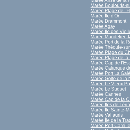
Marée Anse de la 
Marée Boulouris-s
Marée Plage de l'
Marée Île d'Or
Marée Drammont
Marée Agay
Marée Île des Viell
Marée Mandelieu-l
Marée Port de la 
Marée Théoule-sur
Marée Plage du C
Marée Plage de la
Marée Cap de l'Esq
Marée Calanque d
Marée Port La Gal
Marée Golfe de la
Marée Le Vieux Po
Marée Le Suquet
Marée Cannes
Marée Cap de la Cr
Marée Îles de Léri
Marée Île Sainte-M
Marée Vallauris
Marée Île de la Tra
Marée Port Camill