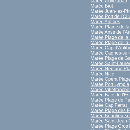
Marée Golfe Juan
Marée Biot
Marée Juan-les-Pi
Marée Port de l'Oli
Marée Antibes
Marée Plaine de l
Marée Anse de l'A
Marée Plage de la 
Marée Plage de la 
Marée Cap d'Antib
Marée Cagnes-sur
Marée Plage de Ga
Marée Saint-Laure
Marée Neptune Pl
Marée Nice
Marée Opera Plag
Marée Port Lympia
Marée Villefranche
Marée Baie de l'E
Marée Plage de Pa
Marée Cap Ferrat
Marée Plage des F
Marée Beaulieu-su
Marée Saint-Jean-
Marée Plage Cros 