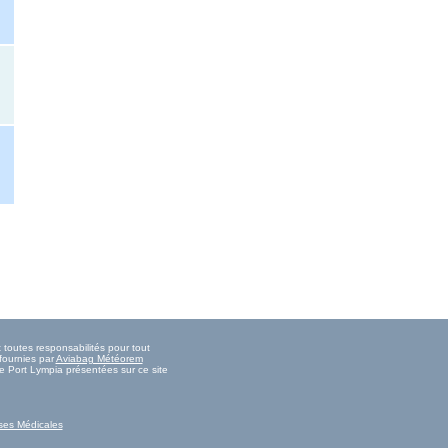
 toutes responsabilités pour tout
fournies par
Aviabag Météorem
de Port Lympia présentées sur ce site
ses Médicales