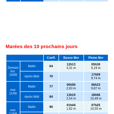
Marées des 10 prochains jours
Coeff.
Basse Mer
Pleine Mer
12h13
05h30
Matin
64
Demain
3,31 m
9,19 m
lun.
17h59
10/08
Après Midi
70
9,74 m
00h50
06h33
Matin
77
2,63 m
9,87 m
mar.
11/08
13h15
18h56
Après Midi
84
2,54 m
10,49 m
01h44
07h25
Matin
90
1,82 m
10,55 m
mer.
12/08