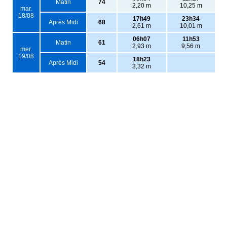
Matin
74
2,20 m
10,25 m
mar.
18/08
17h49
23h34
Après Midi
68
2,61 m
10,01 m
06h07
11h53
Matin
61
2,93 m
9,56 m
mer.
19/08
18h23
Après Midi
54
3,32 m