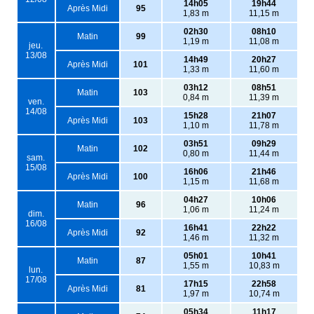
14h05
19h44
Après Midi
95
1,83 m
11,15 m
02h30
08h10
Matin
99
1,19 m
11,08 m
jeu.
13/08
14h49
20h27
Après Midi
101
1,33 m
11,60 m
03h12
08h51
Matin
103
0,84 m
11,39 m
ven.
14/08
15h28
21h07
Après Midi
103
1,10 m
11,78 m
03h51
09h29
Matin
102
0,80 m
11,44 m
sam.
15/08
16h06
21h46
Après Midi
100
1,15 m
11,68 m
04h27
10h06
Matin
96
1,06 m
11,24 m
dim.
16/08
16h41
22h22
Après Midi
92
1,46 m
11,32 m
05h01
10h41
Matin
87
1,55 m
10,83 m
lun.
17/08
17h15
22h58
Après Midi
81
1,97 m
10,74 m
05h34
11h17