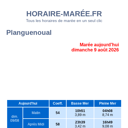
HORAIRE-MARÉE.FR
Tous les horaires de marée en un seul clic
Planguenoual
Marée aujourd'hui
dimanche 9 août 2026
Aujourd'hui
Coeff.
Basse Mer
Pleine Mer
10h51
04h08
Matin
54
3,89 m
8,74 m
dim.
09/08
23h39
16h49
Après Midi
58
3,42 m
9,08 m