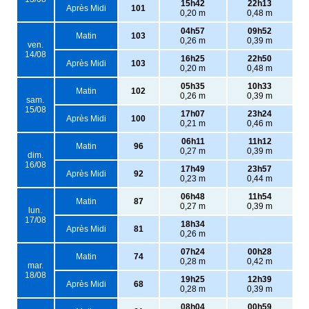
15h42
22h13
Après Midi
101
0,20 m
0,48 m
04h57
09h52
Matin
103
0,26 m
0,39 m
ven.
14/08
16h25
22h50
Après Midi
103
0,20 m
0,48 m
05h35
10h33
Matin
102
0,26 m
0,39 m
sam.
15/08
17h07
23h24
Après Midi
100
0,21 m
0,46 m
06h11
11h12
Matin
96
0,27 m
0,39 m
dim.
16/08
17h49
23h57
Après Midi
92
0,23 m
0,44 m
06h48
11h54
Matin
87
0,27 m
0,39 m
lun.
17/08
18h34
Après Midi
81
0,26 m
07h24
00h28
Matin
74
0,28 m
0,42 m
mar.
18/08
19h25
12h39
Après Midi
68
0,28 m
0,39 m
08h04
00h59