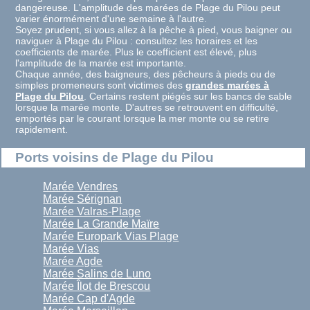
dangereuse. L'amplitude des marées de Plage du Pilou peut
varier énormément d'une semaine à l'autre.
Soyez prudent, si vous allez à la pêche à pied, vous baigner ou
naviguer à Plage du Pilou : consultez les horaires et les
coefficients de marée. Plus le coefficient est élevé, plus
l'amplitude de la marée est importante.
Chaque année, des baigneurs, des pêcheurs à pieds ou de
simples promeneurs sont victimes des
grandes marées à
Plage du Pilou
. Certains restent piégés sur les bancs de sable
lorsque la marée monte. D'autres se retrouvent en difficulté,
emportés par le courant lorsque la mer monte ou se retire
rapidement.
Ports voisins de Plage du Pilou
Marée Vendres
Marée Sérignan
Marée Valras-Plage
Marée La Grande Maïre
Marée Europark Vias Plage
Marée Vias
Marée Agde
Marée Salins de Luno
Marée Îlot de Brescou
Marée Cap d'Agde