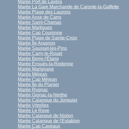
Marée Port de Lavéra
Marée La Gare Marchande de Caronte-la-Gaffette
Marée Plage des Laurons
Marée Anse de Carro
Marée Saint-Chamas
Marée Martigues
Marée Cap Couronne
Marée Plage de Sainte-Croix
Marée Île Aragnon
Marée Sausset-les-Pins
Marée Carry-le-Rouet
Marée Berre-l'Étang
Marée Ensuès-la-Redonne
Marée Marignane
Marée Méjean
Marée Cap Méjean
Marée Île du Planier
Marée Rognac
Marée Gignac-la-Nerthe
Marée Calanque du Jonquier
Marée Vitrolles
Marée Le Rove
Marée Calanque de Niolon
Marée Calanque de l'Establon
Marée Cap Caveaux