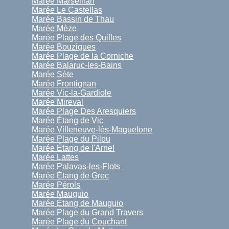
Marée Marseillan
Marée Le Castellas
Marée Bassin de Thau
Marée Mèze
Marée Plage des Quilles
Marée Bouzigues
Marée Plage de la Corniche
Marée Balaruc-les-Bains
Marée Sète
Marée Frontignan
Marée Vic-la-Gardiole
Marée Mireval
Marée Plage Des Aresquiers
Marée Étang de Vic
Marée Villeneuve-lès-Maguelone
Marée Plage du Pilou
Marée Étang de l'Arnel
Marée Lattes
Marée Palavas-les-Flots
Marée Étang de Grec
Marée Pérols
Marée Mauguio
Marée Étang de Mauguio
Marée Plage du Grand Travers
Marée Plage du Couchant