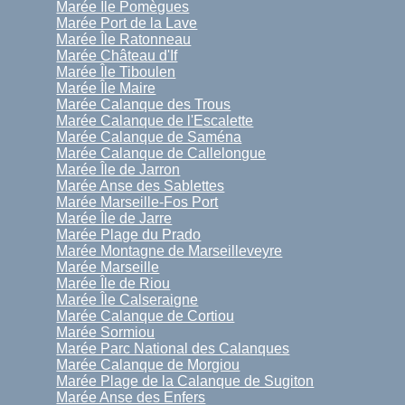
Marée Île Pomègues
Marée Port de la Lave
Marée Île Ratonneau
Marée Château d'If
Marée Île Tiboulen
Marée Île Maire
Marée Calanque des Trous
Marée Calanque de l'Escalette
Marée Calanque de Saména
Marée Calanque de Callelongue
Marée Île de Jarron
Marée Anse des Sablettes
Marée Marseille-Fos Port
Marée Île de Jarre
Marée Plage du Prado
Marée Montagne de Marseilleveyre
Marée Marseille
Marée Île de Riou
Marée Île Calseraigne
Marée Calanque de Cortiou
Marée Sormiou
Marée Parc National des Calanques
Marée Calanque de Morgiou
Marée Plage de la Calanque de Sugiton
Marée Anse des Enfers