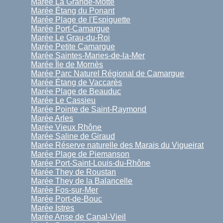
Marée La Grande-Motte
Marée Étang du Ponant
Marée Plage de l'Espiguette
Marée Port-Camargue
Marée Le Grau-du-Roi
Marée Petite Camargue
Marée Saintes-Maries-de-la-Mer
Marée Île de Mornès
Marée Parc Naturel Régional de Camargue
Marée Étang de Vaccarès
Marée Plage de Beauduc
Marée Le Cassieu
Marée Pointe de Saint-Raymond
Marée Arles
Marée Vieux Rhône
Marée Saline de Giraud
Marée Réserve naturelle des Marais du Vigueirat
Marée Plage de Piemanson
Marée Port-Saint-Louis-du-Rhône
Marée They de Roustan
Marée They de la Balancelle
Marée Fos-sur-Mer
Marée Port-de-Bouc
Marée Istres
Marée Anse de Canal-Vieil