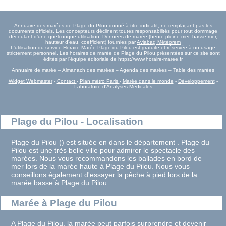
Annuaire des marées de Plage du Pilou donné à titre indicatif, ne remplaçant pas les
documents officiels. Les concepteurs déclinent toutes responsabilités pour tout dommage
découlant d'une quelconque utilisation. Données de marée (heure pleine-mer, basse-mer,
hauteur d'eau, coefficient) fournies par
Aviabag Météorem
L'utilisation du service Horaire Marée Plage du Pilou est gratuite et réservée à un usage
strictement personnel. Les horaires de marée de Plage du Pilou présentées sur ce site sont
édités par l'équipe éditoriale de https://www.horaire-maree.fr
Annuaire de marée – Almanach des marées – Agenda des marées – Table des marées
Widget Webmaster
-
Contact
-
Plan métro Paris
-
Marée dans le monde
-
Développement
-
Laboratoire d'Analyses Médicales
Plage du Pilou - Localisation
Plage du Pilou () est située en dans le département . Plage du
Pilou est une très belle ville pour admirer le spectacle des
marées. Nous vous recommandons les ballades en bord de
mer lors de la marée haute à Plage du Pilou. Nous vous
conseillons également d'essayer la pêche à pied lors de la
marée basse à Plage du Pilou.
Marée à Plage du Pilou
A Plage du Pilou, la marée peut parfois surprendre et devenir