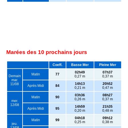
Marées des 10 prochains jours
Coeff.
Basse Mer
Pleine Mer
02h49
07h37
Matin
77
Demain
0,27 m
0,37 m
mar.
14h13
20h52
11/08
Après Midi
84
0,21 m
0,47 m
03h36
08h27
Matin
90
0,26 m
0,37 m
mer.
12/08
14h59
21h35
Après Midi
95
0,20 m
0,48 m
04h18
09h12
Matin
99
0,25 m
0,38 m
jeu.
13/08