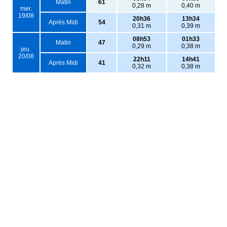
Matin
61
0,28 m
0,40 m
mer.
19/08
20h36
13h34
Après Midi
54
0,31 m
0,39 m
08h53
01h33
Matin
47
0,29 m
0,38 m
jeu.
20/08
22h11
14h41
Après Midi
41
0,32 m
0,38 m