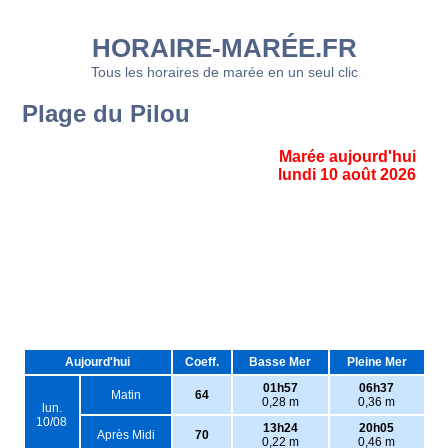
HORAIRE-MARÉE.FR
Tous les horaires de marée en un seul clic
Plage du Pilou
Marée aujourd'hui
lundi 10 août 2026
Aujourd'hui
Coeff.
Basse Mer
Pleine Mer
01h57
06h37
Matin
64
0,28 m
0,36 m
lun.
10/08
13h24
20h05
Après Midi
70
0,22 m
0,46 m