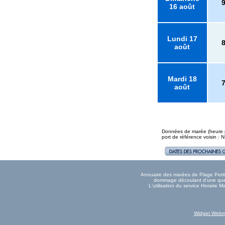
16 août
Lundi 17
août
Mardi 18
août
Données de marée (heure pl
port de référence voisin : 
Annuaire des marées de Plage Petite 
dommage découlant d'une quelc
L'utilisation du service Horaire 
Widget Webm