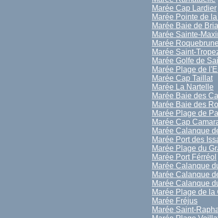
Marée Cap Lardier
Marée Pointe de la
Marée Baie de Bri
Marée Sainte-Max
Marée Roquebrune
Marée Saint-Trope
Marée Golfe de Sai
Marée Plage de l'E
Marée Cap Taillat
Marée La Nartelle
Marée Baie des Ca
Marée Baie des R
Marée Plage de P
Marée Cap Camara
Marée Calanque de
Marée Port des Is
Marée Plage du Gr
Marée Port Férréol
Marée Calanque d
Marée Calanque de
Marée Calanque du
Marée Plage de la 
Marée Fréjus
Marée Saint-Rapha