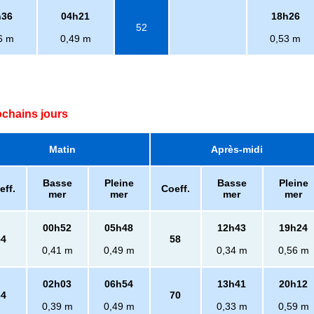
h36
04h21
18h26
52
6 m
0,49 m
0,53 m
ochains jours
Matin
Après-midi
Basse
Pleine
Basse
Pleine
eff.
Coeff.
mer
mer
mer
mer
00h52
05h48
12h43
19h24
54
58
0,41 m
0,49 m
0,34 m
0,56 m
02h03
06h54
13h41
20h12
64
70
0,39 m
0,49 m
0,33 m
0,59 m