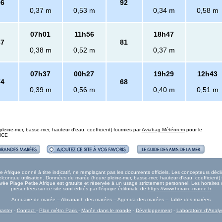
96
92
0,37 m
0,53 m
0,34 m
0,58 m
07h01
11h56
18h47
87
81
0,38 m
0,52 m
0,37 m
07h37
00h27
19h29
12h43
74
68
0,39 m
0,56 m
0,40 m
0,51 m
eine-mer, basse-mer, hauteur d'eau, coefficient) fournies par
Aviabag Météorem
pour le
NICE
Afrique donné à titre indicatif, ne remplaçant pas les documents officiels. Les concepteurs décli
onque utilisation. Données de marée (heure pleine-mer, basse-mer, hauteur d'eau, coefficient) 
Marée Plage Petite Afrique est gratuite et réservée à un usage strictement personnel. Les horaire
présentées sur ce site sont édités par l'équipe éditoriale de
https://www.horaire-maree.fr
Annuaire de marée – Almanach des marées – Agenda des marées – Table des marées
aster
-
Contact
-
Plan métro Paris
-
Marée dans le monde
-
Développement
-
Laboratoire d'Analy