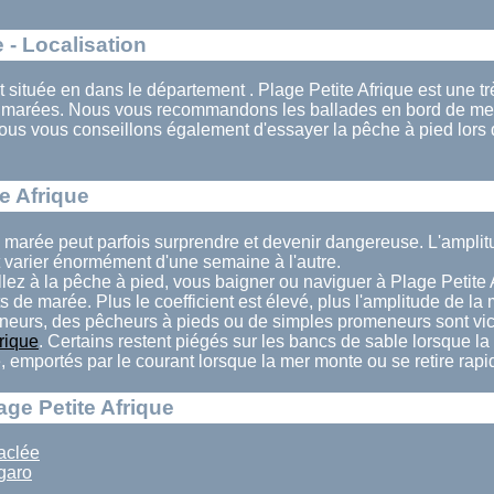
e - Localisation
st située en dans le département . Plage Petite Afrique est une trè
s marées. Nous vous recommandons les ballades en bord de mer
Nous vous conseillons également d'essayer la pêche à pied lors
e Afrique
la marée peut parfois surprendre et devenir dangereuse. L'ampl
t varier énormément d'une semaine à l'autre.
lez à la pêche à pied, vous baigner ou naviguer à Plage Petite A
ts de marée. Plus le coefficient est élevé, plus l'amplitude de la
eurs, des pêcheurs à pieds ou de simples promeneurs sont vi
rique
. Certains restent piégés sur les bancs de sable lorsque l
té, emportés par le courant lorsque la mer monte ou se retire rap
age Petite Afrique
aclée
garo