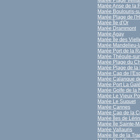
Marée Plage Veilla
Marée Anse de la 
Marée Boulouris-s
Marée Plage de l'
Marée Île d'Or
Marée Drammont
Marée Agay
Marée Île des Viell
Marée Mandelieu-l
Marée Port de la 
Marée Théoule-sur
Marée Plage du C
Marée Plage de la
Marée Cap de l'Esq
Marée Calanque d
Marée Port La Gal
Marée Golfe de la
Marée Le Vieux Po
Marée Le Suquet
Marée Cannes
Marée Cap de la Cr
Marée Îles de Léri
Marée Île Sainte-M
Marée Vallauris
Marée Île de la Tra