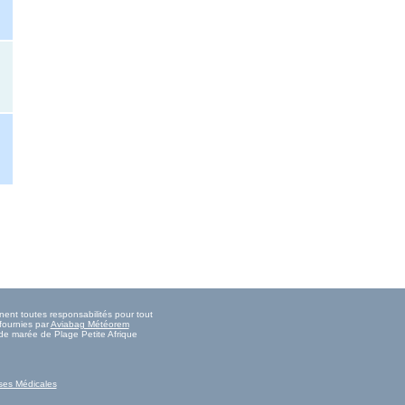
nent toutes responsabilités pour tout
fournies par
Aviabag Météorem
s de marée de Plage Petite Afrique
ses Médicales