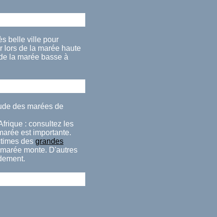
s belle ville pour
 lors de la marée haute
 de la marée basse à
itude des marées de
frique : consultez les
 marée est importante.
ctimes des
grandes
a marée monte. D'autres
idement.