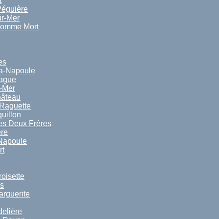
t
Péguière
ur-Mer
Homme Mort
es
a-Napoule
Rague
-Mer
hâteau
 Raguette
uillon
es Deux Frères
ère
 Napoule
rt
oisette
ns
arguerite
delière