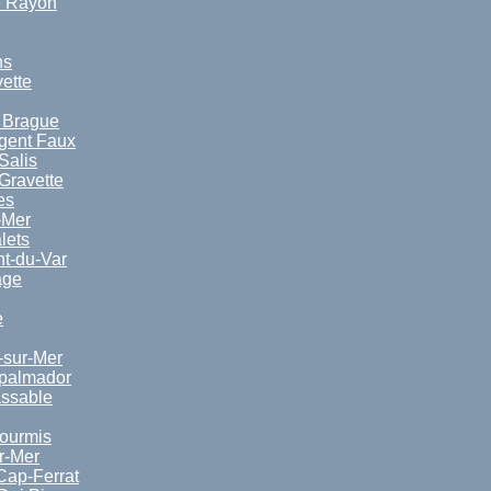
e Rayon
ns
vette
a Brague
rgent Faux
Salis
Gravette
es
-Mer
lets
nt-du-Var
age
e
-sur-Mer
spalmador
ssable
ourmis
r-Mer
Cap-Ferrat