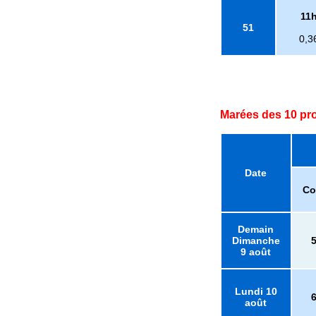
11
51
0,3
Marées des 10 pr
Date
Co
Demain
Dimanche
9 août
Lundi 10
août