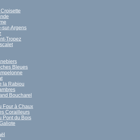
 Croisette
ande
ime
-sur-Argens
z
nt-Tropez
scalet
nebiers
oches Bleues
ampelonne
t
 la Rabiou
sambres
and Boucharel
u Four à Chaux
s Corailleurs
 Pont du Bois
Galiote
ël