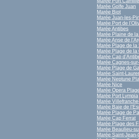
Marée Port Camill
Marée Golfe Juan
Marée Biot
Marée Juan-les-Pi
Marée Port de l'Oli
Marée Antibes
Marée Plaine de l
Marée Anse de l'A
Marée Plage de la 
Marée Plage de la 
Marée Cap d'Antib
Marée Cagnes-sur
Marée Plage de Ga
Marée Saint-Laure
Marée Neptune Pl
Marée Nice
Marée Opera Plag
Marée Port Lympia
Marée Villefranche
Marée Baie de l'E
Marée Plage de Pa
Marée Cap Ferrat
Marée Plage des F
Marée Beaulieu-su
Marée Saint-Jean-