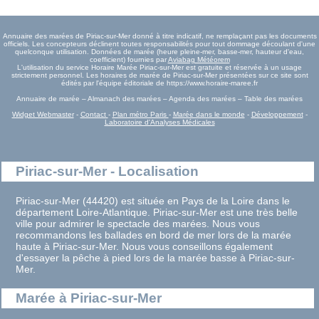
Annuaire des marées de Piriac-sur-Mer donné à titre indicatif, ne remplaçant pas les documents
officiels. Les concepteurs déclinent toutes responsabilités pour tout dommage découlant d'une
quelconque utilisation. Données de marée (heure pleine-mer, basse-mer, hauteur d'eau,
coefficient) fournies par
Aviabag Météorem
L'utilisation du service Horaire Marée Piriac-sur-Mer est gratuite et réservée à un usage
strictement personnel. Les horaires de marée de Piriac-sur-Mer présentées sur ce site sont
édités par l'équipe éditoriale de https://www.horaire-maree.fr
Annuaire de marée – Almanach des marées – Agenda des marées – Table des marées
Widget Webmaster
-
Contact
-
Plan métro Paris
-
Marée dans le monde
-
Développement
-
Laboratoire d'Analyses Médicales
Piriac-sur-Mer - Localisation
Piriac-sur-Mer (44420) est située en Pays de la Loire dans le
département Loire-Atlantique. Piriac-sur-Mer est une très belle
ville pour admirer le spectacle des marées. Nous vous
recommandons les ballades en bord de mer lors de la marée
haute à Piriac-sur-Mer. Nous vous conseillons également
d'essayer la pêche à pied lors de la marée basse à Piriac-sur-
Mer.
Marée à Piriac-sur-Mer