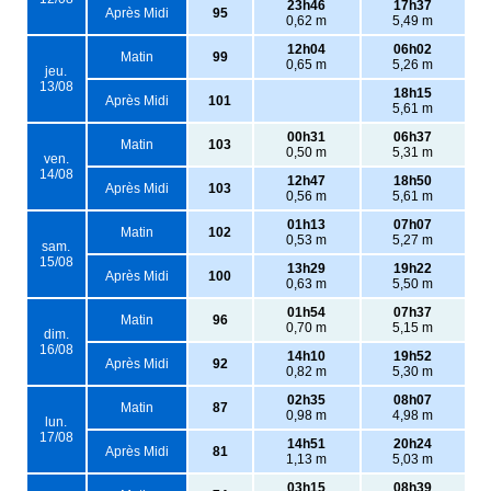
23h46
17h37
Après Midi
95
0,62 m
5,49 m
12h04
06h02
Matin
99
0,65 m
5,26 m
jeu.
13/08
18h15
Après Midi
101
5,61 m
00h31
06h37
Matin
103
0,50 m
5,31 m
ven.
14/08
12h47
18h50
Après Midi
103
0,56 m
5,61 m
01h13
07h07
Matin
102
0,53 m
5,27 m
sam.
15/08
13h29
19h22
Après Midi
100
0,63 m
5,50 m
01h54
07h37
Matin
96
0,70 m
5,15 m
dim.
16/08
14h10
19h52
Après Midi
92
0,82 m
5,30 m
02h35
08h07
Matin
87
0,98 m
4,98 m
lun.
17/08
14h51
20h24
Après Midi
81
1,13 m
5,03 m
03h15
08h39