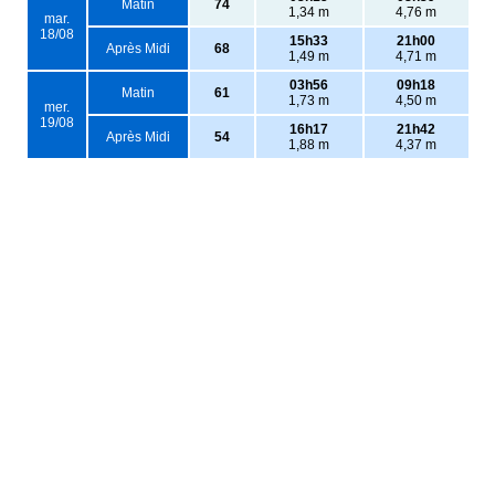
Matin
74
1,34 m
4,76 m
mar.
18/08
15h33
21h00
Après Midi
68
1,49 m
4,71 m
03h56
09h18
Matin
61
1,73 m
4,50 m
mer.
19/08
16h17
21h42
Après Midi
54
1,88 m
4,37 m