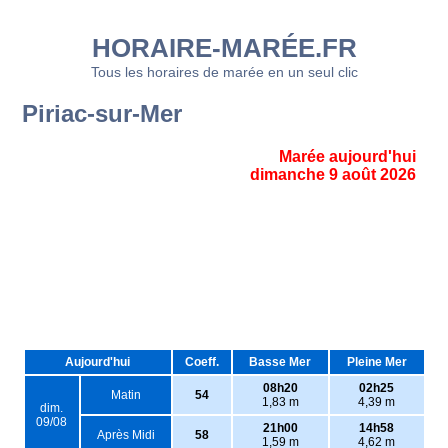
HORAIRE-MARÉE.FR
Tous les horaires de marée en un seul clic
Piriac-sur-Mer
Marée aujourd'hui
dimanche 9 août 2026
Aujourd'hui
Coeff.
Basse Mer
Pleine Mer
08h20
02h25
Matin
54
1,83 m
4,39 m
dim.
09/08
21h00
14h58
Après Midi
58
1,59 m
4,62 m