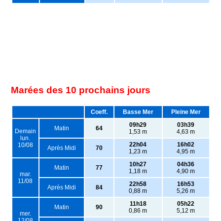
Marées des 10 prochains jours
Coeff.
Basse Mer
Pleine Mer
09h29
03h39
Matin
64
Demain
1,53 m
4,63 m
lun.
22h04
16h02
10/08
Après Midi
70
1,23 m
4,95 m
10h27
04h36
Matin
77
1,18 m
4,90 m
mar.
11/08
22h58
16h53
Après Midi
84
0,88 m
5,26 m
11h18
05h22
Matin
90
0,86 m
5,12 m
mer.
12/08