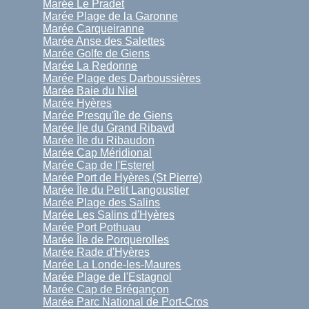
Marée Le Pradet
Marée Plage de la Garonne
Marée Carqueiranne
Marée Anse des Salettes
Marée Golfe de Giens
Marée La Redonne
Marée Plage des Darboussières
Marée Baie du Niel
Marée Hyères
Marée Presqu'île de Giens
Marée Íle du Grand Ribavd
Marée Île du Ribaudon
Marée Cap Méridional
Marée Cap de l'Esterel
Marée Port de Hyères (St Pierre)
Marée Île du Petit Langoustier
Marée Plage des Salins
Marée Les Salins d'Hyères
Marée Port Pothuau
Marée Île de Porquerolles
Marée Rade d'Hyères
Marée La Londe-les-Maures
Marée Plage de l'Estagnol
Marée Cap de Brégançon
Marée Parc National de Port-Cros