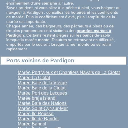
énormément d'une semaine à l'autre.
Soyez prudent, si vous allez à la pêche à pied, vous baigner ou
naviguer à Pardigon : consultez les horaires et les coefficients
de marée. Plus le coefficient est élevé, plus l'amplitude de la
marée est importante.
Chaque année, des baigneurs, des pêcheurs à pieds ou de
simples promeneurs sont victimes des
grandes marées à
Pardigon
. Certains restent piégés sur les bancs de sable
lorsque la marée monte. D'autres se retrouvent en difficulté,
emportés par le courant lorsque la mer monte ou se retire
rapidement.
Ports voisins de Pardigon
Marée Port Vieux et Chantiers Navals de La Ciotat
Marée La Ciotat
Marée Baie de la Vierge
Marée Baie de la Ciotat
Marée Port des Lecques
Marée breja island
Marée Baie des Nations
Marée Saint-Cyr-sur-Mer
Marée Île Rousse
Marée Île de Bandol
Marée Bandol