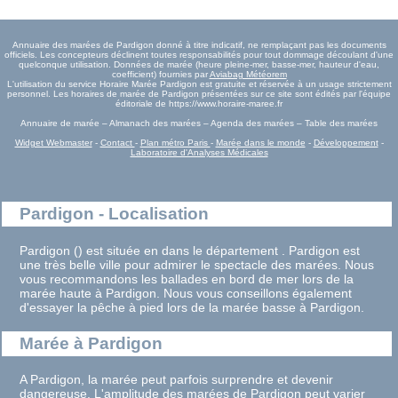
Annuaire des marées de Pardigon donné à titre indicatif, ne remplaçant pas les documents
officiels. Les concepteurs déclinent toutes responsabilités pour tout dommage découlant d'une
quelconque utilisation. Données de marée (heure pleine-mer, basse-mer, hauteur d'eau,
coefficient) fournies par
Aviabag Météorem
L'utilisation du service Horaire Marée Pardigon est gratuite et réservée à un usage strictement
personnel. Les horaires de marée de Pardigon présentées sur ce site sont édités par l'équipe
éditoriale de https://www.horaire-maree.fr
Annuaire de marée – Almanach des marées – Agenda des marées – Table des marées
Widget Webmaster
-
Contact
-
Plan métro Paris
-
Marée dans le monde
-
Développement
-
Laboratoire d'Analyses Médicales
Pardigon - Localisation
Pardigon () est située en dans le département . Pardigon est
une très belle ville pour admirer le spectacle des marées. Nous
vous recommandons les ballades en bord de mer lors de la
marée haute à Pardigon. Nous vous conseillons également
d'essayer la pêche à pied lors de la marée basse à Pardigon.
Marée à Pardigon
A Pardigon, la marée peut parfois surprendre et devenir
dangereuse. L'amplitude des marées de Pardigon peut varier