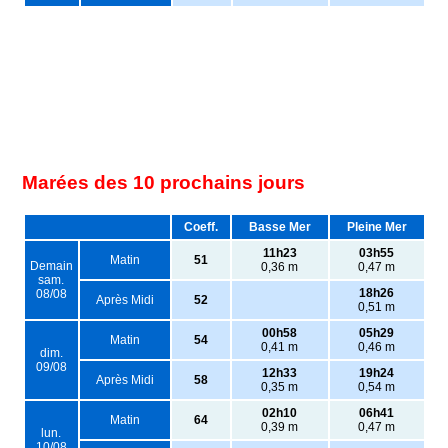
Marées des 10 prochains jours
Coeff.
Basse Mer
Pleine Mer
11h23
03h55
Matin
51
Demain
0,36 m
0,47 m
sam.
18h26
08/08
Après Midi
52
0,51 m
00h58
05h29
Matin
54
0,41 m
0,46 m
dim.
09/08
12h33
19h24
Après Midi
58
0,35 m
0,54 m
02h10
06h41
Matin
64
0,39 m
0,47 m
lun.
10/08