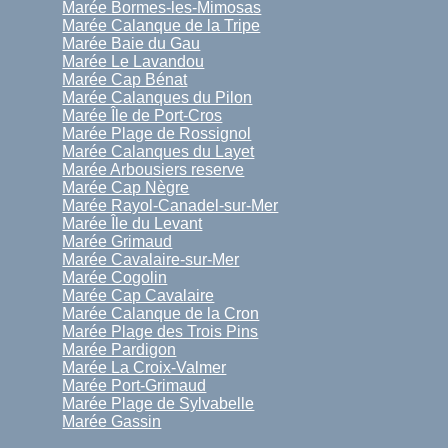
Marée Bormes-les-Mimosas
Marée Calanque de la Tripe
Marée Baie du Gau
Marée Le Lavandou
Marée Cap Bénat
Marée Calanques du Pilon
Marée Île de Port-Cros
Marée Plage de Rossignol
Marée Calanques du Layet
Marée Arbousiers reserve
Marée Cap Nègre
Marée Rayol-Canadel-sur-Mer
Marée Île du Levant
Marée Grimaud
Marée Cavalaire-sur-Mer
Marée Cogolin
Marée Cap Cavalaire
Marée Calanque de la Cron
Marée Plage des Trois Pins
Marée Pardigon
Marée La Croix-Valmer
Marée Port-Grimaud
Marée Plage de Sylvabelle
Marée Gassin