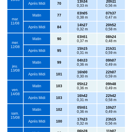
13h34
20h11
Après Midi
70
0,33 m
0,56 m
03h05
07h37
Matin
77
0,38 m
0,47 m
mar.
11/08
14h27
20h52
Après Midi
84
0,32 m
0,58 m
03h51
08h24
Matin
90
0,37 m
0,48 m
mer.
12/08
15h15
21h31
Après Midi
95
0,31 m
0,59 m
04h33
09h07
Matin
99
0,36 m
0,49 m
jeu.
13/08
16h00
22h07
Après Midi
101
0,30 m
0,59 m
05h12
09h48
Matin
103
0,36 m
0,49 m
ven.
14/08
16h42
22h42
Après Midi
103
0,31 m
0,58 m
05h51
10h27
Matin
102
0,36 m
0,49 m
sam.
15/08
17h23
23h15
Après Midi
100
0,32 m
0,56 m
06h28
11h07