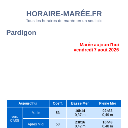
HORAIRE-MARÉE.FR
Tous les horaires de marée en un seul clic
Pardigon
Marée aujourd'hui
vendredi 7 août 2026
Aujourd'hui
Coeff.
Basse Mer
Pleine Mer
10h14
02h33
Matin
53
0,37 m
0,49 m
ven.
07/08
23h16
16h48
Après Midi
53
0,42 m
0,48 m