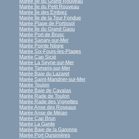
Marée Île du Grand Rouveau
Marée Île du Petit Rouveau
Marée Île des Embiez
Marée Île de la Tour Fondue
Marée Plage de Portissol
Marée Île du Grand Gaou
Marée Port de Brusc
Marée Sanary-sur-Mer
Marée Pointe Nègre
Marée Six-Fours-les-Plages
Marée Cap Sicié
Marée La Seyne-sur-Mer
Marée Tamaris-sur-Mer
Marée Baie du Lazaret
Marée Saint-Mandrier-sur-Mer
Marée Toulon
Marée Baie de Cavalas
Marée Rade de Toulon
Marée Rade des Vignettes
Marée Anse des Roseaux
Marée Anse de Méjan
Marée Cap Brun
Marée La Garde
Marée Baie de la Garonne
Marée Port Oursinières