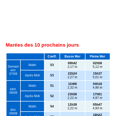
Marées des 10 prochains jours
Coeff.
Basse Mer
Pleine Mer
09h42
02h58
Matin
53
Demain
2,17 m
5,12 m
ven.
22h24
15h37
07/08
Après Midi
53
2,27 m
5,01 m
11h06
04h18
Matin
51
2,32 m
4,90 m
sam.
08/08
23h58
17h01
Après Midi
52
2,22 m
4,97 m
12h38
05h47
Matin
54
2,22 m
4,93 m
dim.
09/08
18h22