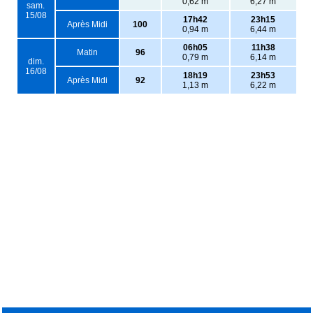
0,62 m
6,27 m
sam.
15/08
17h42
23h15
Après Midi
100
0,94 m
6,44 m
06h05
11h38
Matin
96
0,79 m
6,14 m
dim.
16/08
18h19
23h53
Après Midi
92
1,13 m
6,22 m