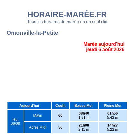
HORAIRE-MARÉE.FR
Tous les horaires de marée en un seul clic
Omonville-la-Petite
Marée aujourd'hui
jeudi 6 août 2026
Aujourd'hui
Coeff.
Basse Mer
Pleine Mer
08h40
01h56
Matin
60
1,91 m
5,42 m
jeu.
06/08
21h08
14h27
Après Midi
56
2,11 m
5,22 m