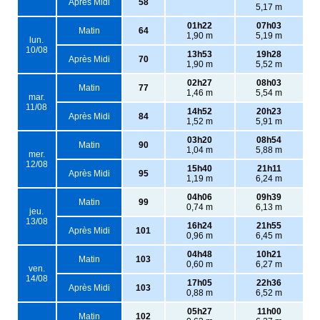
Après Midi
58
5,17 m
01h22
07h03
Matin
64
1,90 m
5,19 m
lun.
10/08
13h53
19h28
Après Midi
70
1,90 m
5,52 m
02h27
08h03
Matin
77
1,46 m
5,54 m
mar.
11/08
14h52
20h23
Après Midi
84
1,52 m
5,91 m
03h20
08h54
Matin
90
1,04 m
5,88 m
mer.
12/08
15h40
21h11
Après Midi
95
1,19 m
6,24 m
04h06
09h39
Matin
99
0,74 m
6,13 m
jeu.
13/08
16h24
21h55
Après Midi
101
0,96 m
6,45 m
04h48
10h21
Matin
103
0,60 m
6,27 m
ven.
14/08
17h05
22h36
Après Midi
103
0,88 m
6,52 m
05h27
11h00
Matin
102