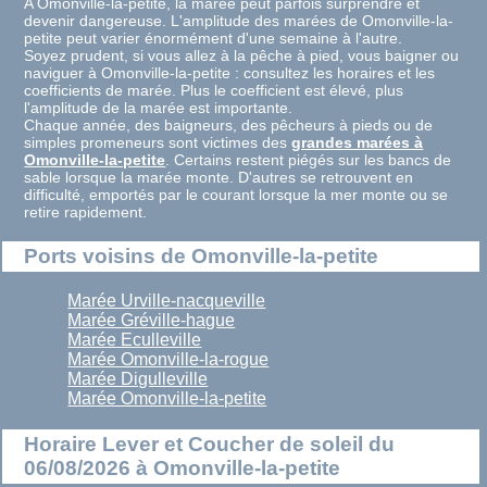
A Omonville-la-petite, la marée peut parfois surprendre et
devenir dangereuse. L'amplitude des marées de Omonville-la-
petite peut varier énormément d'une semaine à l'autre.
Soyez prudent, si vous allez à la pêche à pied, vous baigner ou
naviguer à Omonville-la-petite : consultez les horaires et les
coefficients de marée. Plus le coefficient est élevé, plus
l'amplitude de la marée est importante.
Chaque année, des baigneurs, des pêcheurs à pieds ou de
simples promeneurs sont victimes des
grandes marées à
Omonville-la-petite
. Certains restent piégés sur les bancs de
sable lorsque la marée monte. D'autres se retrouvent en
difficulté, emportés par le courant lorsque la mer monte ou se
retire rapidement.
Ports voisins de Omonville-la-petite
Marée Urville-nacqueville
Marée Gréville-hague
Marée Eculleville
Marée Omonville-la-rogue
Marée Digulleville
Marée Omonville-la-petite
Horaire Lever et Coucher de soleil du
06/08/2026 à Omonville-la-petite