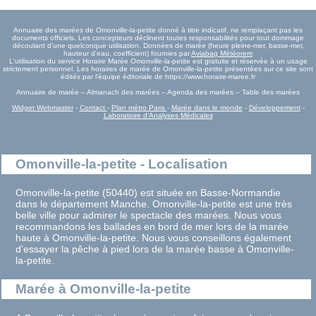
Annuaire des marées de Omonville-la-petite donné à titre indicatif, ne remplaçant pas les
documents officiels. Les concepteurs déclinent toutes responsabilités pour tout dommage
découlant d'une quelconque utilisation. Données de marée (heure pleine-mer, basse-mer,
hauteur d'eau, coefficient) fournies par
Aviabag Météorem
L'utilisation du service Horaire Marée Omonville-la-petite est gratuite et réservée à un usage
strictement personnel. Les horaires de marée de Omonville-la-petite présentées sur ce site sont
édités par l'équipe éditoriale de https://www.horaire-maree.fr
Annuaire de marée – Almanach des marées – Agenda des marées – Table des marées
Widget Webmaster
-
Contact
-
Plan métro Paris
-
Marée dans le monde
-
Développement
-
Laboratoire d'Analyses Médicales
Omonville-la-petite - Localisation
Omonville-la-petite (50440) est située en Basse-Normandie
dans le département Manche. Omonville-la-petite est une très
belle ville pour admirer le spectacle des marées. Nous vous
recommandons les ballades en bord de mer lors de la marée
haute à Omonville-la-petite. Nous vous conseillons également
d'essayer la pêche à pied lors de la marée basse à Omonville-
la-petite.
Marée à Omonville-la-petite