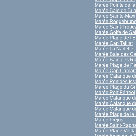
Marée Pointe de la
Marée Baie de Bri
Marée Sainte-Max
Marée Roquebrune
Marée Saint-Trope
Marée Golfe de Sai
Marée Plage de l'E
Marée Cap Taillat
Marée La Nartelle
Marée Baie des Ca
Marée Baie des R
Marée Plage de P
Marée Cap Camara
Marée Calanque de
Marée Port des Is
Marée Plage du Gr
Marée Port Férréol
Marée Calanque d
Marée Calanque de
Marée Calanque du
Marée Plage de la 
Marée Fréjus
Marée Saint-Rapha
Marée Plage Veilla