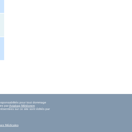
 responsabilités pour tout dommage
ies par
Aviabag Météorem
résentées sur ce site sont édités par
ses Médicales