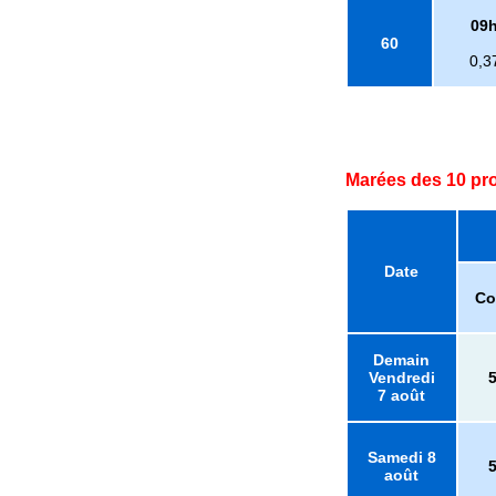
09
60
0,3
Marées des 10 pr
Date
Co
Demain
Vendredi
7 août
Samedi 8
août