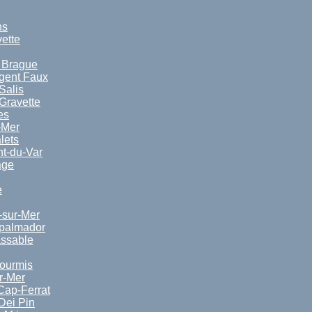
ns
vette
a Brague
rgent Faux
Salis
Gravette
es
-Mer
lets
nt-du-Var
age
e
-sur-Mer
spalmador
ssable
ourmis
r-Mer
Cap-Ferrat
Dei Pin