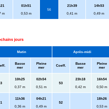
h21
01h51
21h39
14h53
56
7 m
0,53 m
0,41 m
0,49 m
ochains jours
Matin
Après-midi
Basse
Pleine
Basse
Pleine
eff.
Coeff.
mer
mer
mer
mer
10h25
02h54
23h18
16h54
53
53
0,37 m
0,51 m
0,42 m
0,50 m
11h36
04h21
18h26
51
52
0,36 m
0,49 m
0,53 m