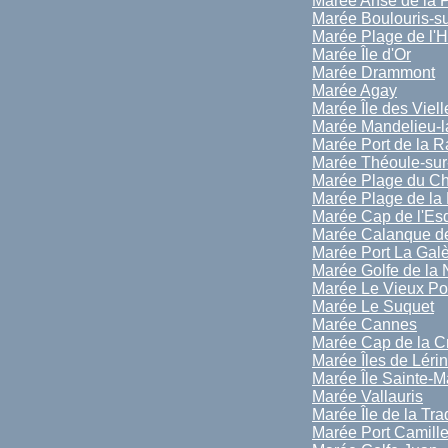
Marée Anse de la 
Marée Boulouris-s
Marée Plage de l'
Marée Île d'Or
Marée Drammont
Marée Agay
Marée Île des Viell
Marée Mandelieu-l
Marée Port de la 
Marée Théoule-sur
Marée Plage du C
Marée Plage de la
Marée Cap de l'Esq
Marée Calanque d
Marée Port La Gal
Marée Golfe de la
Marée Le Vieux Po
Marée Le Suquet
Marée Cannes
Marée Cap de la Cr
Marée Îles de Léri
Marée Île Sainte-M
Marée Vallauris
Marée Île de la Tra
Marée Port Camill