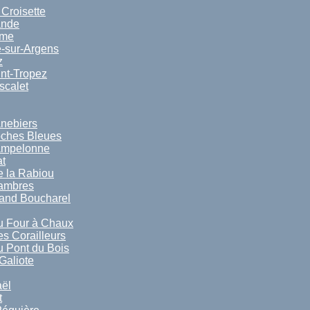
 Croisette
ande
ime
-sur-Argens
z
nt-Tropez
scalet
nebiers
oches Bleues
ampelonne
t
 la Rabiou
sambres
and Boucharel
u Four à Chaux
s Corailleurs
 Pont du Bois
Galiote
ël
t