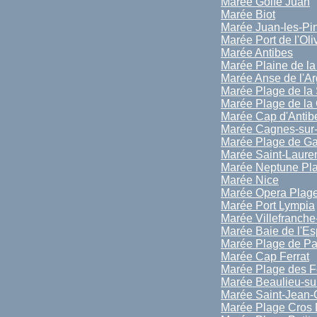
Marée Golfe Juan
Marée Biot
Marée Juan-les-Pi
Marée Port de l'Oli
Marée Antibes
Marée Plaine de l
Marée Anse de l'A
Marée Plage de la 
Marée Plage de la 
Marée Cap d'Antib
Marée Cagnes-sur
Marée Plage de Ga
Marée Saint-Laure
Marée Neptune Pl
Marée Nice
Marée Opera Plag
Marée Port Lympia
Marée Villefranche
Marée Baie de l'E
Marée Plage de Pa
Marée Cap Ferrat
Marée Plage des F
Marée Beaulieu-su
Marée Saint-Jean-
Marée Plage Cros 