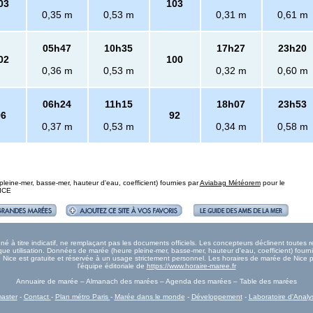
03
103
0,35 m
0,53 m
0,31 m
0,61 m
05h47
10h35
17h27
23h20
02
100
0,36 m
0,53 m
0,32 m
0,60 m
06h24
11h15
18h07
23h53
96
92
0,37 m
0,53 m
0,34 m
0,58 m
eine-mer, basse-mer, hauteur d'eau, coefficient) fournies par
Aviabag Météorem
pour le
NICE
 à titre indicatif, ne remplaçant pas les documents officiels. Les concepteurs déclinent toutes
e utilisation. Données de marée (heure pleine-mer, basse-mer, hauteur d'eau, coefficient) fourn
ée Nice est gratuite et réservée à un usage strictement personnel. Les horaires de marée de Nice p
l'équipe éditoriale de
https://www.horaire-maree.fr
Annuaire de marée – Almanach des marées – Agenda des marées – Table des marées
aster
-
Contact
-
Plan métro Paris
-
Marée dans le monde
-
Développement
-
Laboratoire d'Analy