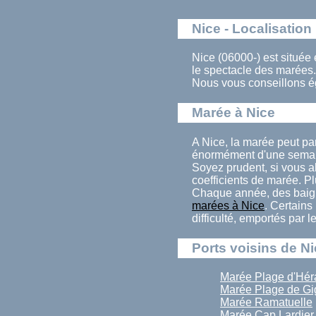
Nice - Localisation
Nice (06000-) est située
le spectacle des marées
Nous vous conseillons ég
Marée à Nice
A Nice, la marée peut pa
énormément d'une semain
Soyez prudent, si vous al
coefficients de marée. Pl
Chaque année, des baign
marées à Nice
. Certains
difficulté, emportés par 
Ports voisins de N
Marée Plage d'Hér
Marée Plage de Gi
Marée Ramatuelle
Marée Cap Lardier