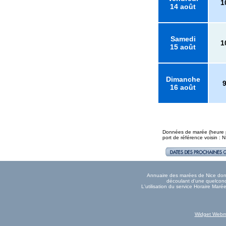
1
14 août
Samedi
1
15 août
Dimanche
16 août
Données de marée (heure pl
port de référence voisin : 
Annuaire des marées de Nice donné
découlant d'une quelconqu
L'utilisation du service Horaire Mar
Widget Webm