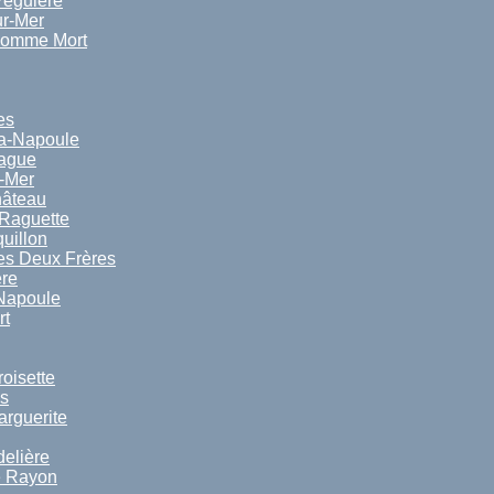
Péguière
ur-Mer
Homme Mort
es
a-Napoule
Rague
-Mer
hâteau
 Raguette
uillon
es Deux Frères
ère
 Napoule
rt
oisette
ns
arguerite
delière
e Rayon