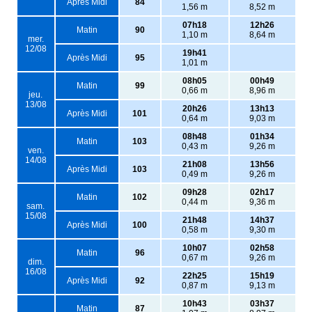
Après Midi
84
1,56 m
8,52 m
07h18
12h26
Matin
90
1,10 m
8,64 m
mer.
12/08
19h41
Après Midi
95
1,01 m
08h05
00h49
Matin
99
0,66 m
8,96 m
jeu.
13/08
20h26
13h13
Après Midi
101
0,64 m
9,03 m
08h48
01h34
Matin
103
0,43 m
9,26 m
ven.
14/08
21h08
13h56
Après Midi
103
0,49 m
9,26 m
09h28
02h17
Matin
102
0,44 m
9,36 m
sam.
15/08
21h48
14h37
Après Midi
100
0,58 m
9,30 m
10h07
02h58
Matin
96
0,67 m
9,26 m
dim.
16/08
22h25
15h19
Après Midi
92
0,87 m
9,13 m
10h43
03h37
Matin
87