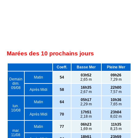
Marées des 10 prochains jours
Coeff.
Basse Mer
Pleine Mer
03h52
09h26
Matin
54
Demain
2,65 m
7,29 m
dim.
16h35
22h00
09/08
Après Midi
58
2,67 m
7,57 m
05h17
10h36
Matin
64
2,29 m
7,65 m
lun.
10/08
17h51
23h04
Après Midi
70
2,18 m
8,02 m
06h23
11h35
Matin
77
1,69 m
8,15 m
mar.
11/08
18h51
23h59