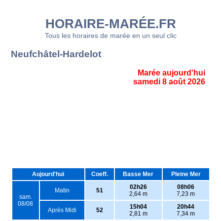
HORAIRE-MARÉE.FR
Tous les horaires de marée en un seul clic
Neufchâtel-Hardelot
Marée aujourd'hui
samedi 8 août 2026
Aujourd'hui
Coeff.
Basse Mer
Pleine Mer
02h26
08h06
Matin
51
2,64 m
7,23 m
sam.
08/08
15h04
20h44
Après Midi
52
2,81 m
7,34 m