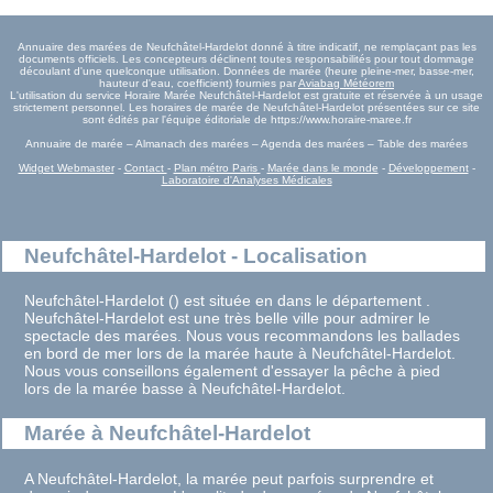
Annuaire des marées de Neufchâtel-Hardelot donné à titre indicatif, ne remplaçant pas les
documents officiels. Les concepteurs déclinent toutes responsabilités pour tout dommage
découlant d'une quelconque utilisation. Données de marée (heure pleine-mer, basse-mer,
hauteur d'eau, coefficient) fournies par
Aviabag Météorem
L'utilisation du service Horaire Marée Neufchâtel-Hardelot est gratuite et réservée à un usage
strictement personnel. Les horaires de marée de Neufchâtel-Hardelot présentées sur ce site
sont édités par l'équipe éditoriale de https://www.horaire-maree.fr
Annuaire de marée – Almanach des marées – Agenda des marées – Table des marées
Widget Webmaster
-
Contact
-
Plan métro Paris
-
Marée dans le monde
-
Développement
-
Laboratoire d'Analyses Médicales
Neufchâtel-Hardelot - Localisation
Neufchâtel-Hardelot () est située en dans le département .
Neufchâtel-Hardelot est une très belle ville pour admirer le
spectacle des marées. Nous vous recommandons les ballades
en bord de mer lors de la marée haute à Neufchâtel-Hardelot.
Nous vous conseillons également d'essayer la pêche à pied
lors de la marée basse à Neufchâtel-Hardelot.
Marée à Neufchâtel-Hardelot
A Neufchâtel-Hardelot, la marée peut parfois surprendre et