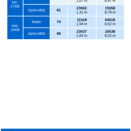
1,07 m
8,97 m
lun.
17/08
23h02
15h58
Après Midi
81
1,31 m
8,79 m
11h18
04h18
Matin
74
1,58 m
8,52 m
mar.
18/08
23h37
16h38
Après Midi
68
1,83 m
8,32 m