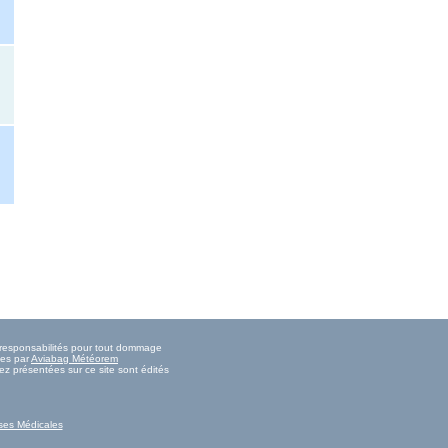
s responsabilités pour tout dommage
ies par
Aviabag Météorem
ez présentées sur ce site sont édités
ses Médicales