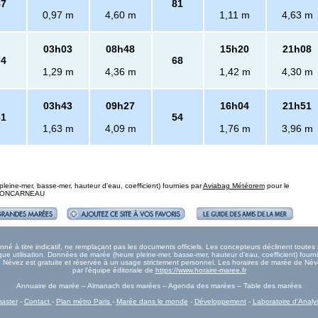
87
81
0,97 m
4,60 m
1,11 m
4,63 m
03h03
08h48
15h20
21h08
74
68
1,29 m
4,36 m
1,42 m
4,30 m
03h43
09h27
16h04
21h51
61
54
1,63 m
4,09 m
1,76 m
3,96 m
eine-mer, basse-mer, hauteur d'eau, coefficient) fournies par
Aviabag Météorem
pour le
 : CONCARNEAU
 à titre indicatif, ne remplaçant pas les documents officiels. Les concepteurs déclinent toute
e utilisation. Données de marée (heure pleine-mer, basse-mer, hauteur d'eau, coefficient) fourn
ée Névez est gratuite et réservée à un usage strictement personnel. Les horaires de marée de Név
par l'équipe éditoriale de
https://www.horaire-maree.fr
Annuaire de marée – Almanach des marées – Agenda des marées – Table des marées
aster
-
Contact
-
Plan métro Paris
-
Marée dans le monde
-
Développement
-
Laboratoire d'Analy