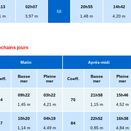
h13
02h07
20h55
14h42
58
1 m
3,97 m
1,48 m
4,20 m
ochains jours
Matin
Après-midi
Basse
Pleine
Basse
Pleine
eff.
Coeff.
mer
mer
mer
mer
09h22
03h22
21h58
15h46
64
70
1,45 m
4,21 m
1,15 m
4,52 m
10h20
04h19
22h52
16h38
77
84
1,14 m
4,49 m
0,85 m
4,84 m