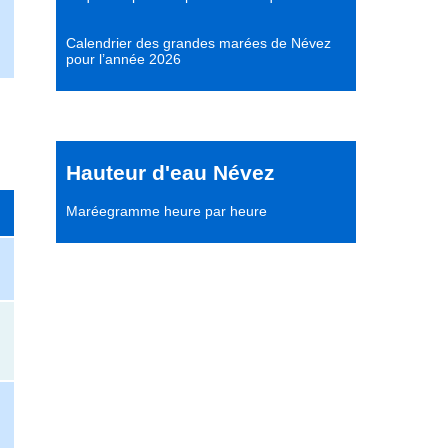
Calendrier des grandes marées de Névez
pour l’année 2026
Hauteur d'eau Névez
Maréegramme heure par heure