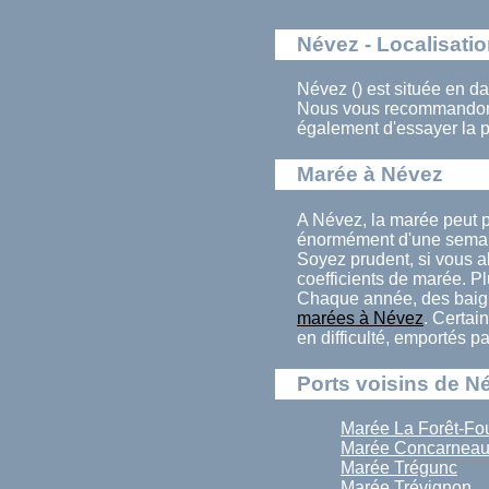
Névez - Localisati
Névez () est située en da
Nous vous recommandons 
également d'essayer la 
Marée à Névez
A Névez, la marée peut p
énormément d'une semain
Soyez prudent, si vous al
coefficients de marée. Pl
Chaque année, des baign
marées à Névez
. Certai
en difficulté, emportés p
Ports voisins de N
Marée La Forêt-Fo
Marée Concarnea
Marée Trégunc
Marée Trévignon