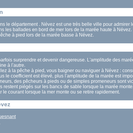
on
ns le département . Névez est une très belle ville pour admirer
les ballades en bord de mer lors de la marée haute à Névez.
pêche à pied lors de la marée basse à Névez.
arfois surprendre et devenir dangereuse. L'amplitude des maré
e à l'autre.
lez à la pêche à pied, vous baigner ou naviguer à Névez : consul
us le coefficient est élevé, plus l'amplitude de la marée est impo
eurs, des pêcheurs à pieds ou de simples promeneurs sont vi
ns restent piégés sur les bancs de sable lorsque la marée monte.
ar le courant lorsque la mer monte ou se retire rapidement.
évez
uesnant
u