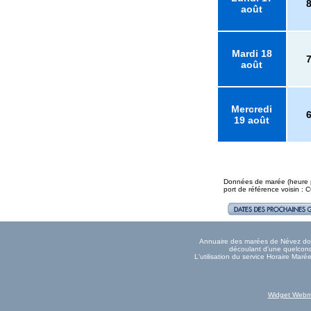
août
Mardi 18
août
Mercredi
19 août
Données de marée (heure pl
port de référence voisin
Annuaire des marées de Névez donné
découlant d'une quelconqu
L'utilisation du service Horaire Mar
Widget Webm