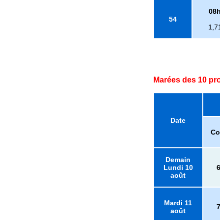
08
54
1,7
Marées des 10 pr
Date
Co
Demain
Lundi 10
août
Mardi 11
août