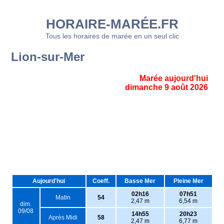
HORAIRE-MARÉE.FR
Tous les horaires de marée en un seul clic
Lion-sur-Mer
Marée aujourd'hui
dimanche 9 août 2026
Aujourd'hui
Coeff.
Basse Mer
Pleine Mer
02h16
07h51
Matin
54
2,47 m
6,54 m
dim.
09/08
14h55
20h23
Après Midi
58
2,47 m
6,77 m