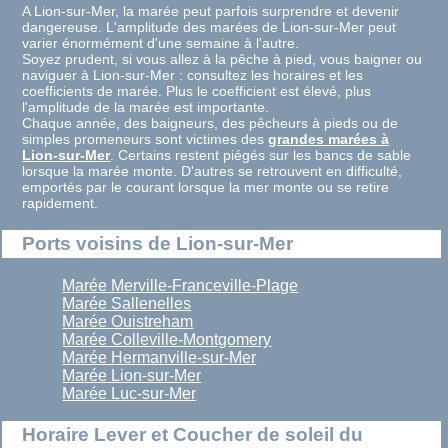
A Lion-sur-Mer, la marée peut parfois surprendre et devenir
dangereuse. L'amplitude des marées de Lion-sur-Mer peut
varier énormément d'une semaine à l'autre.
Soyez prudent, si vous allez à la pêche à pied, vous baigner ou
naviguer à Lion-sur-Mer : consultez les horaires et les
coefficients de marée. Plus le coefficient est élevé, plus
l'amplitude de la marée est importante.
Chaque année, des baigneurs, des pêcheurs à pieds ou de
simples promeneurs sont victimes des
grandes marées à
Lion-sur-Mer
. Certains restent piégés sur les bancs de sable
lorsque la marée monte. D'autres se retrouvent en difficulté,
emportés par le courant lorsque la mer monte ou se retire
rapidement.
Ports voisins de Lion-sur-Mer
Marée Merville-Franceville-Plage
Marée Sallenelles
Marée Ouistreham
Marée Colleville-Montgomery
Marée Hermanville-sur-Mer
Marée Lion-sur-Mer
Marée Luc-sur-Mer
Horaire Lever et Coucher de soleil du