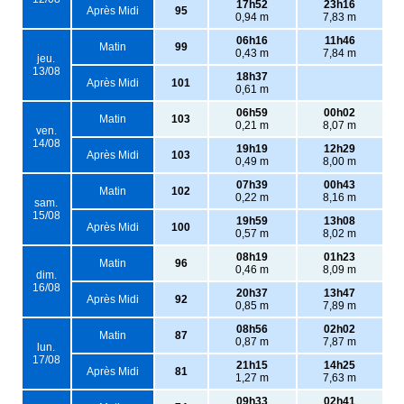
17h52
23h16
Après Midi
95
0,94 m
7,83 m
06h16
11h46
Matin
99
0,43 m
7,84 m
jeu.
13/08
18h37
Après Midi
101
0,61 m
06h59
00h02
Matin
103
0,21 m
8,07 m
ven.
14/08
19h19
12h29
Après Midi
103
0,49 m
8,00 m
07h39
00h43
Matin
102
0,22 m
8,16 m
sam.
15/08
19h59
13h08
Après Midi
100
0,57 m
8,02 m
08h19
01h23
Matin
96
0,46 m
8,09 m
dim.
16/08
20h37
13h47
Après Midi
92
0,85 m
7,89 m
08h56
02h02
Matin
87
0,87 m
7,87 m
lun.
17/08
21h15
14h25
Après Midi
81
1,27 m
7,63 m
09h33
02h41