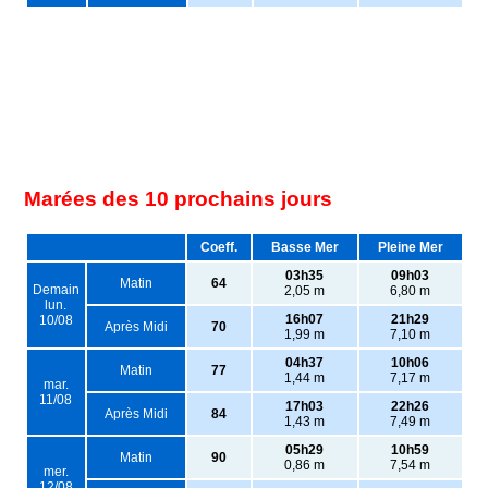
Marées des 10 prochains jours
Coeff.
Basse Mer
Pleine Mer
03h35
09h03
Matin
64
Demain
2,05 m
6,80 m
lun.
16h07
21h29
10/08
Après Midi
70
1,99 m
7,10 m
04h37
10h06
Matin
77
1,44 m
7,17 m
mar.
11/08
17h03
22h26
Après Midi
84
1,43 m
7,49 m
05h29
10h59
Matin
90
0,86 m
7,54 m
mer.
12/08