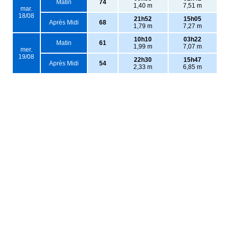
Matin
74
1,40 m
7,51 m
mar.
18/08
21h52
15h05
Après Midi
68
1,79 m
7,27 m
10h10
03h22
Matin
61
1,99 m
7,07 m
mer.
19/08
22h30
15h47
Après Midi
54
2,33 m
6,85 m