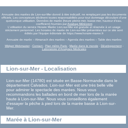
Annuaire des marées de Lion-sur-Mer donné à titre indicatif, ne remplaçant pas les documents
officiels. Les concepteurs déclinent toutes responsabilités pour tout dommage découlant d'une
quelconque utilisation. Données de marée (heure pleine-mer, basse-mer, hauteur d'eau,
coefficient) fournies par
Aviabag Météorem
L'utilisation du service Horaire Marée Lion-sur-Mer est gratuite et réservée à un usage
strictement personnel. Les horaires de marée de Lion-sur-Mer présentées sur ce site sont
édités par l'équipe éditoriale de https://www.horaire-maree.fr
Annuaire de marée – Almanach des marées – Agenda des marées – Table des marées
Widget Webmaster
-
Contact
-
Plan métro Paris
-
Marée dans le monde
-
Développement
-
Laboratoire d'Analyses Médicales
Lion-sur-Mer - Localisation
Lion-sur-Mer (14780) est située en Basse-Normandie dans le
département Calvados. Lion-sur-Mer est une très belle ville
pour admirer le spectacle des marées. Nous vous
recommandons les ballades en bord de mer lors de la marée
haute à Lion-sur-Mer. Nous vous conseillons également
d'essayer la pêche à pied lors de la marée basse à Lion-sur-
Mer.
Marée à Lion-sur-Mer