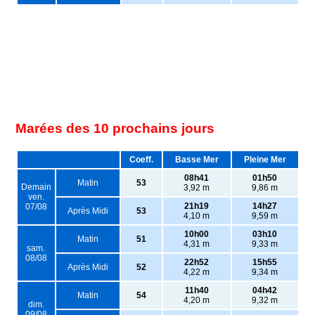
Marées des 10 prochains jours
Coeff.
Basse Mer
Pleine Mer
08h41
01h50
Matin
53
Demain
3,92 m
9,86 m
ven.
21h19
14h27
07/08
Après Midi
53
4,10 m
9,59 m
10h00
03h10
Matin
51
4,31 m
9,33 m
sam.
08/08
22h52
15h55
Après Midi
52
4,22 m
9,34 m
11h40
04h42
Matin
54
4,20 m
9,32 m
dim.
09/08