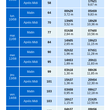
17h21
Après Midi
58
9,67 m
00h29
05h59
Matin
64
3,72 m
9,83 m
lun.
10/08
13h05
18h28
Après Midi
70
3,52 m
10,36 m
01h38
07h00
Matin
77
2,84 m
10,56 m
mar.
11/08
14h05
19h23
Après Midi
84
2,65 m
11,15 m
02h32
07h51
Matin
90
1,96 m
11,28 m
mer.
12/08
14h53
20h11
Après Midi
95
1,89 m
11,83 m
03h18
08h36
Matin
99
1,30 m
11,85 m
jeu.
13/08
15h37
20h54
Après Midi
101
1,36 m
12,30 m
03h59
09h17
Matin
103
0,95 m
12,18 m
ven.
14/08
16h17
21h35
Après Midi
103
1,15 m
12,50 m
04h37
09h56