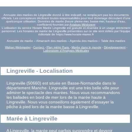
Annuaire des marées de Lingreville donné à titre indicatif, ne remplaçant pas les documents
officiels. Les concepteurs déclinent toutes responsabilités pour tout dommage découlant d'une
quelconque utilisation. Données de marée (heure pleine-mer, basse-mer, hauteur d'eau,
coefficient) fournies par
Aviabag Météorem
L'utilisation du service Horaire Marée Lingreville est gratuite et réservée à un usage strictement
personnel. Les horaires de marée de Lingreville présentées sur ce site sont édités par l'équipe
éditoriale de https://www.horaire-maree.fr
Annuaire de marée – Almanach des marées – Agenda des marées – Table des marées
Widget Webmaster
-
Contact
-
Plan métro Paris
-
Marée dans le monde
-
Développement
-
Laboratoire d'Analyses Médicales
Lingreville - Localisation
Lingreville (50660) est située en Basse-Normandie dans le
département Manche. Lingreville est une très belle ville pour
admirer le spectacle des marées. Nous vous recommandons
les ballades en bord de mer lors de la marée haute à
Lingreville. Nous vous conseillons également d'essayer la
pêche à pied lors de la marée basse à Lingreville.
Marée à Lingreville
A Lingreville, la marée peut parfois surprendre et devenir