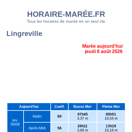
HORAIRE-MARÉE.FR
Tous les horaires de marée en un seul clic
Lingreville
Marée aujourd'hui
jeudi 6 août 2026
Aujourd'hui
Coeff.
Basse Mer
Pleine Mer
07h45
00h51
Matin
60
3,37 m
10,54 m
jeu.
06/08
20h11
13h19
Après Midi
56
3,66 m
10,16 m