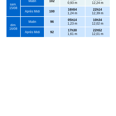
Matin
102
0,93 m
12,24 m
sam.
15/08
16h54
22h14
Après Midi
100
1,24 m
12,39 m
05h14
10h34
Matin
96
1,23 m
12,02 m
dim.
16/08
17h30
22h52
Après Midi
92
1,61 m
12,01 m