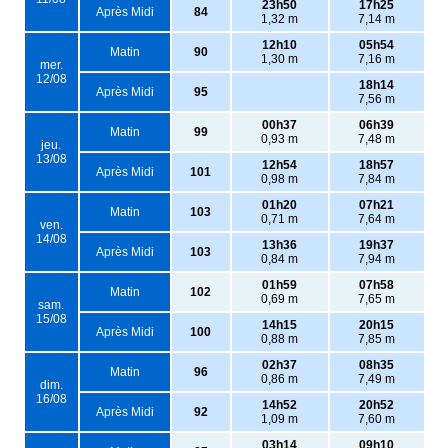
23h50
17h25
Après Midi
84
1,32 m
7,14 m
12h10
05h54
Matin
90
1,30 m
7,16 m
mer.
12/08
18h14
Après Midi
95
7,56 m
00h37
06h39
Matin
99
0,93 m
7,48 m
jeu.
13/08
12h54
18h57
Après Midi
101
0,98 m
7,84 m
01h20
07h21
Matin
103
0,71 m
7,64 m
ven.
14/08
13h36
19h37
Après Midi
103
0,84 m
7,94 m
01h59
07h58
Matin
102
0,69 m
7,65 m
sam.
15/08
14h15
20h15
Après Midi
100
0,88 m
7,85 m
02h37
08h35
Matin
96
0,86 m
7,49 m
dim.
16/08
14h52
20h52
Après Midi
92
1,09 m
7,60 m
03h14
09h10