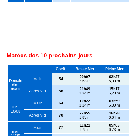
Marées des 10 prochains jours
Coeff.
Basse Mer
Pleine Mer
09h07
02h37
Matin
54
Demain
2,63 m
6,00 m
dim.
21h49
15h17
09/08
Après Midi
58
2,34 m
6,20 m
10h22
03h59
Matin
64
2,24 m
6,30 m
lun.
10/08
22h55
16h28
Après Midi
70
1,83 m
6,64 m
11h21
05h03
Matin
77
1,75 m
6,73 m
mar.
11/08