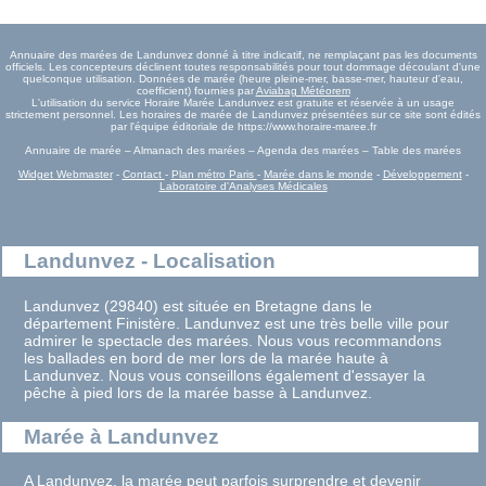
Annuaire des marées de Landunvez donné à titre indicatif, ne remplaçant pas les documents
officiels. Les concepteurs déclinent toutes responsabilités pour tout dommage découlant d'une
quelconque utilisation. Données de marée (heure pleine-mer, basse-mer, hauteur d'eau,
coefficient) fournies par
Aviabag Météorem
L'utilisation du service Horaire Marée Landunvez est gratuite et réservée à un usage
strictement personnel. Les horaires de marée de Landunvez présentées sur ce site sont édités
par l'équipe éditoriale de https://www.horaire-maree.fr
Annuaire de marée – Almanach des marées – Agenda des marées – Table des marées
Widget Webmaster
-
Contact
-
Plan métro Paris
-
Marée dans le monde
-
Développement
-
Laboratoire d'Analyses Médicales
Landunvez - Localisation
Landunvez (29840) est située en Bretagne dans le
département Finistère. Landunvez est une très belle ville pour
admirer le spectacle des marées. Nous vous recommandons
les ballades en bord de mer lors de la marée haute à
Landunvez. Nous vous conseillons également d'essayer la
pêche à pied lors de la marée basse à Landunvez.
Marée à Landunvez
A Landunvez, la marée peut parfois surprendre et devenir