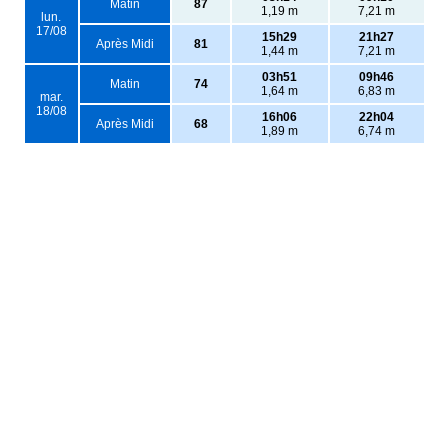
Matin
87
1,19 m
7,21 m
lun.
17/08
15h29
21h27
Après Midi
81
1,44 m
7,21 m
03h51
09h46
Matin
74
1,64 m
6,83 m
mar.
18/08
16h06
22h04
Après Midi
68
1,89 m
6,74 m