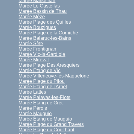
Marée Marseillan
Marée Le Castellas
Marée Bassin de Thau
Marée Mèze
Marée Plage des Quilles
Marée Bouzigues
Marée Plage de la Corniche
Marée Balaruc-les-Bains
Marée Sète
Marée Frontignan
Marée Vic-la-Gardiole
Marée Mireval
Marée Plage Des Aresquiers
Marée Étang de Vic
Marée Villeneuve-lès-Maguelone
Marée Plage du Pilou
Marée Étang de l'Arnel
Marée Lattes
Marée Palavas-les-Flots
Marée Étang de Grec
Marée Pérols
Marée Mauguio
Marée Étang de Mauguio
Marée Plage du Grand Travers
Marée Plage du Couchant