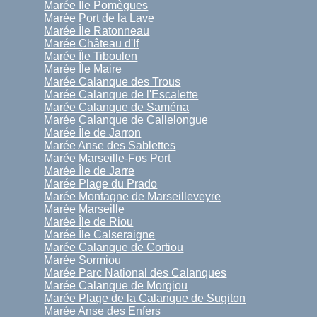
Marée Île Pomègues
Marée Port de la Lave
Marée Île Ratonneau
Marée Château d'If
Marée Île Tiboulen
Marée Île Maire
Marée Calanque des Trous
Marée Calanque de l'Escalette
Marée Calanque de Saména
Marée Calanque de Callelongue
Marée Île de Jarron
Marée Anse des Sablettes
Marée Marseille-Fos Port
Marée Île de Jarre
Marée Plage du Prado
Marée Montagne de Marseilleveyre
Marée Marseille
Marée Île de Riou
Marée Île Calseraigne
Marée Calanque de Cortiou
Marée Sormiou
Marée Parc National des Calanques
Marée Calanque de Morgiou
Marée Plage de la Calanque de Sugiton
Marée Anse des Enfers