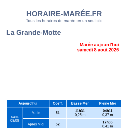
HORAIRE-MARÉE.FR
Tous les horaires de marée en un seul clic
La Grande-Motte
Marée aujourd'hui
samedi 8 août 2026
Aujourd'hui
Coeff.
Basse Mer
Pleine Mer
11h31
04h11
Matin
51
0,25 m
0,37 m
sam.
08/08
17h55
Après Midi
52
0,41 m