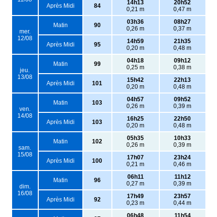
14h13
20h52
Après Midi
84
0,21 m
0,47 m
03h36
08h27
Matin
90
0,26 m
0,37 m
mer.
12/08
14h59
21h35
Après Midi
95
0,20 m
0,48 m
04h18
09h12
Matin
99
0,25 m
0,38 m
jeu.
13/08
15h42
22h13
Après Midi
101
0,20 m
0,48 m
04h57
09h52
Matin
103
0,26 m
0,39 m
ven.
14/08
16h25
22h50
Après Midi
103
0,20 m
0,48 m
05h35
10h33
Matin
102
0,26 m
0,39 m
sam.
15/08
17h07
23h24
Après Midi
100
0,21 m
0,46 m
06h11
11h12
Matin
96
0,27 m
0,39 m
dim.
16/08
17h49
23h57
Après Midi
92
0,23 m
0,44 m
06h48
11h54