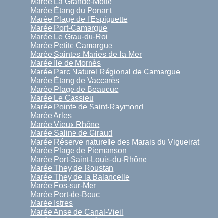
Marée La Grande-Motte
Marée Étang du Ponant
Marée Plage de l'Espiguette
Marée Port-Camargue
Marée Le Grau-du-Roi
Marée Petite Camargue
Marée Saintes-Maries-de-la-Mer
Marée Île de Mornès
Marée Parc Naturel Régional de Camargue
Marée Étang de Vaccarès
Marée Plage de Beauduc
Marée Le Cassieu
Marée Pointe de Saint-Raymond
Marée Arles
Marée Vieux Rhône
Marée Saline de Giraud
Marée Réserve naturelle des Marais du Vigueirat
Marée Plage de Piemanson
Marée Port-Saint-Louis-du-Rhône
Marée They de Roustan
Marée They de la Balancelle
Marée Fos-sur-Mer
Marée Port-de-Bouc
Marée Istres
Marée Anse de Canal-Vieil