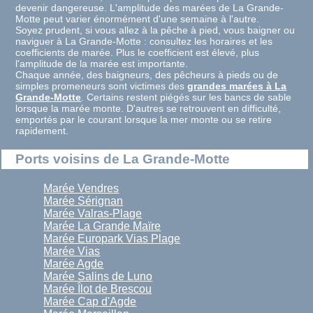
devenir dangereuse. L'amplitude des marées de La Grande-
Motte peut varier énormément d'une semaine à l'autre.
Soyez prudent, si vous allez à la pêche à pied, vous baigner ou
naviguer à La Grande-Motte : consultez les horaires et les
coefficients de marée. Plus le coefficient est élevé, plus
l'amplitude de la marée est importante.
Chaque année, des baigneurs, des pêcheurs à pieds ou de
simples promeneurs sont victimes des
grandes marées à La
Grande-Motte
. Certains restent piégés sur les bancs de sable
lorsque la marée monte. D'autres se retrouvent en difficulté,
emportés par le courant lorsque la mer monte ou se retire
rapidement.
Ports voisins de La Grande-Motte
Marée Vendres
Marée Sérignan
Marée Valras-Plage
Marée La Grande Maïre
Marée Europark Vias Plage
Marée Vias
Marée Agde
Marée Salins de Luno
Marée Îlot de Brescou
Marée Cap d'Agde