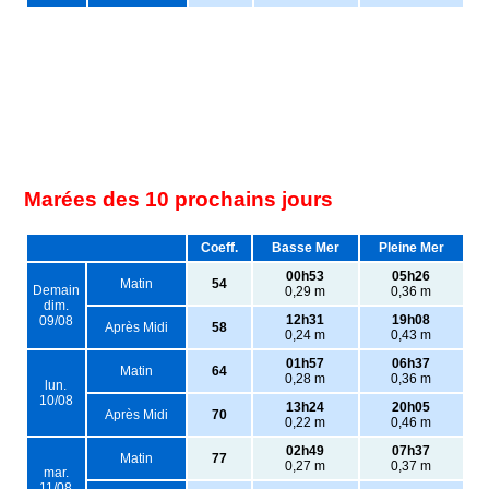
Marées des 10 prochains jours
Coeff.
Basse Mer
Pleine Mer
00h53
05h26
Matin
54
Demain
0,29 m
0,36 m
dim.
12h31
19h08
09/08
Après Midi
58
0,24 m
0,43 m
01h57
06h37
Matin
64
0,28 m
0,36 m
lun.
10/08
13h24
20h05
Après Midi
70
0,22 m
0,46 m
02h49
07h37
Matin
77
0,27 m
0,37 m
mar.
11/08