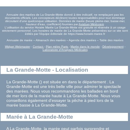
Annuaire des marées de La Grande-Motte donné à titre indicatif, ne remplaçant pas les
documents officiels. Les concepteurs déclinent toutes responsabilités pour tout dommage
découlant d'une quelconque utilisation. Données de marée (heure pleine-mer, basse-mer,
hauteur d'eau, coefficient) fournies par
Aviabag Météorem
L'utilisation du service Horaire Marée La Grande-Motte est gratuite et réservée à un usage
strictement personnel. Les horaires de marée de La Grande-Motte présentées sur ce site sont
édités par l'équipe éditoriale de https://www.horaire-maree.fr
Annuaire de marée – Almanach des marées – Agenda des marées – Table des marées
Widget Webmaster
-
Contact
-
Plan métro Paris
-
Marée dans le monde
-
Développement
-
Laboratoire d'Analyses Médicales
La Grande-Motte - Localisation
La Grande-Motte () est située en dans le département . La
Grande-Motte est une très belle ville pour admirer le spectacle
des marées. Nous vous recommandons les ballades en bord
de mer lors de la marée haute à La Grande-Motte. Nous vous
conseillons également d'essayer la pêche à pied lors de la
marée basse à La Grande-Motte.
Marée à La Grande-Motte
A La Grande-Motte, la marée peut parfois surprendre et