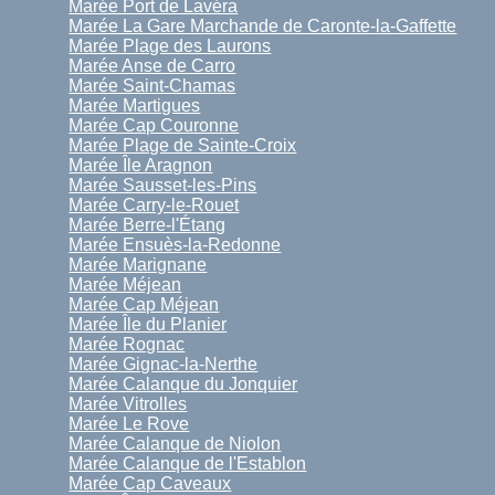
Marée Port de Lavéra
Marée La Gare Marchande de Caronte-la-Gaffette
Marée Plage des Laurons
Marée Anse de Carro
Marée Saint-Chamas
Marée Martigues
Marée Cap Couronne
Marée Plage de Sainte-Croix
Marée Île Aragnon
Marée Sausset-les-Pins
Marée Carry-le-Rouet
Marée Berre-l'Étang
Marée Ensuès-la-Redonne
Marée Marignane
Marée Méjean
Marée Cap Méjean
Marée Île du Planier
Marée Rognac
Marée Gignac-la-Nerthe
Marée Calanque du Jonquier
Marée Vitrolles
Marée Le Rove
Marée Calanque de Niolon
Marée Calanque de l'Establon
Marée Cap Caveaux