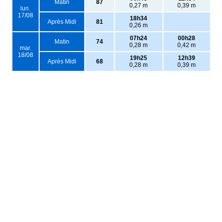
Matin
87
0,27 m
0,39 m
lun.
17/08
18h34
Après Midi
81
0,26 m
07h24
00h28
Matin
74
0,28 m
0,42 m
mar.
18/08
19h25
12h39
Après Midi
68
0,28 m
0,39 m