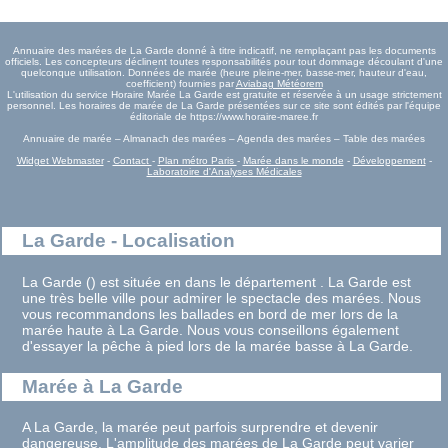
Annuaire des marées de La Garde donné à titre indicatif, ne remplaçant pas les documents
officiels. Les concepteurs déclinent toutes responsabilités pour tout dommage découlant d'une
quelconque utilisation. Données de marée (heure pleine-mer, basse-mer, hauteur d'eau,
coefficient) fournies par
Aviabag Météorem
L'utilisation du service Horaire Marée La Garde est gratuite et réservée à un usage strictement
personnel. Les horaires de marée de La Garde présentées sur ce site sont édités par l'équipe
éditoriale de https://www.horaire-maree.fr
Annuaire de marée – Almanach des marées – Agenda des marées – Table des marées
Widget Webmaster
-
Contact
-
Plan métro Paris
-
Marée dans le monde
-
Développement
-
Laboratoire d'Analyses Médicales
La Garde - Localisation
La Garde () est située en dans le département . La Garde est
une très belle ville pour admirer le spectacle des marées. Nous
vous recommandons les ballades en bord de mer lors de la
marée haute à La Garde. Nous vous conseillons également
d'essayer la pêche à pied lors de la marée basse à La Garde.
Marée à La Garde
A La Garde, la marée peut parfois surprendre et devenir
dangereuse. L'amplitude des marées de La Garde peut varier