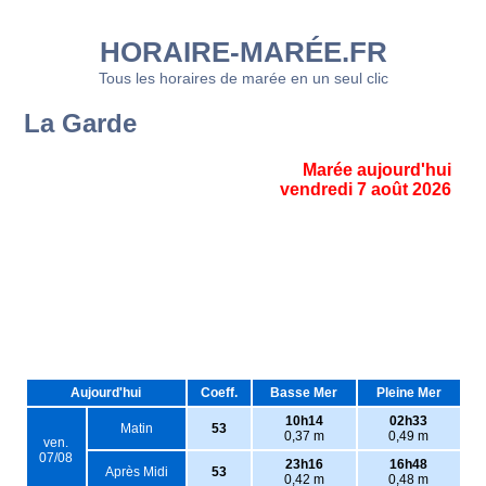
HORAIRE-MARÉE.FR
Tous les horaires de marée en un seul clic
La Garde
Marée aujourd'hui
vendredi 7 août 2026
Aujourd'hui
Coeff.
Basse Mer
Pleine Mer
10h14
02h33
Matin
53
0,37 m
0,49 m
ven.
07/08
23h16
16h48
Après Midi
53
0,42 m
0,48 m