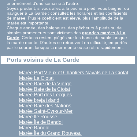
énormément d'une semaine à l'autre.
Soyez prudent, si vous allez à la pêche à pied, vous baigner ou
naviguer à La Garde : consultez les horaires et les coefficients
de marée. Plus le coefficient est élevé, plus l'amplitude de la
marée est importante.
Chaque année, des baigneurs, des pêcheurs à pieds ou de
simples promeneurs sont victimes des
grandes marées à La
Garde
. Certains restent piégés sur les bancs de sable lorsque
la marée monte. D'autres se retrouvent en difficulté, emportés
par le courant lorsque la mer monte ou se retire rapidement.
Ports voisins de La Garde
Marée Port Vieux et Chantiers Navals de La Ciotat
Marée La Ciotat
Marée Baie de la Vierge
Marée Baie de la Ciotat
Marée Port des Lecques
Marée breja island
Marée Baie des Nations
Marée Saint-Cyr-sur-Mer
Marée Île Rousse
Marée Île de Bandol
Marée Bandol
Marée Île du Grand Rouveau