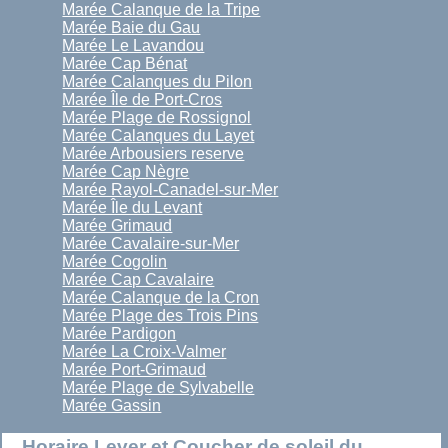
Marée Calanque de la Tripe
Marée Baie du Gau
Marée Le Lavandou
Marée Cap Bénat
Marée Calanques du Pilon
Marée Île de Port-Cros
Marée Plage de Rossignol
Marée Calanques du Layet
Marée Arbousiers reserve
Marée Cap Nègre
Marée Rayol-Canadel-sur-Mer
Marée Île du Levant
Marée Grimaud
Marée Cavalaire-sur-Mer
Marée Cogolin
Marée Cap Cavalaire
Marée Calanque de la Cron
Marée Plage des Trois Pins
Marée Pardigon
Marée La Croix-Valmer
Marée Port-Grimaud
Marée Plage de Sylvabelle
Marée Gassin
Horaire Lever et Coucher de soleil du