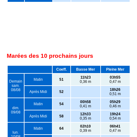
Marées des 10 prochains jours
Coeff.
Basse Mer
Pleine Mer
11h23
03h55
Matin
51
Demain
0,36 m
0,47 m
sam.
18h26
08/08
Après Midi
52
0,51 m
00h58
05h29
Matin
54
0,41 m
0,46 m
dim.
09/08
12h33
19h24
Après Midi
58
0,35 m
0,54 m
02h10
06h41
Matin
64
0,39 m
0,47 m
lun.
10/08