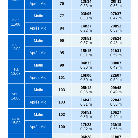
13h34
20h11
Après Midi
70
0,33 m
0,56 m
03h05
07h37
Matin
77
0,38 m
0,47 m
mar.
11/08
14h27
20h52
Après Midi
84
0,32 m
0,58 m
03h51
08h24
Matin
90
0,37 m
0,48 m
mer.
12/08
15h15
21h31
Après Midi
95
0,31 m
0,59 m
04h33
09h07
Matin
99
0,36 m
0,49 m
jeu.
13/08
16h00
22h07
Après Midi
101
0,30 m
0,59 m
05h12
09h48
Matin
103
0,36 m
0,49 m
ven.
14/08
16h42
22h42
Après Midi
103
0,31 m
0,58 m
05h51
10h27
Matin
102
0,36 m
0,49 m
sam.
15/08
17h23
23h15
Après Midi
100
0,32 m
0,56 m
06h28
11h07