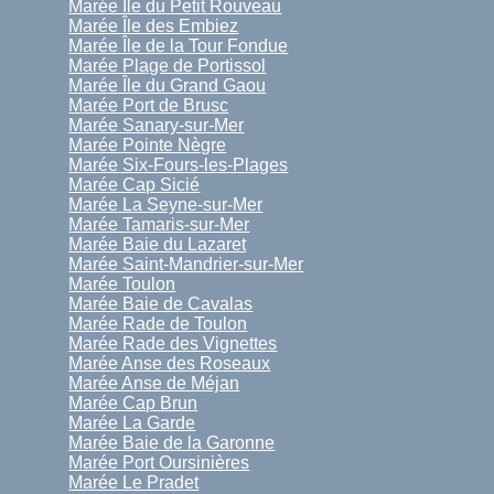
Marée Île du Petit Rouveau
Marée Île des Embiez
Marée Île de la Tour Fondue
Marée Plage de Portissol
Marée Île du Grand Gaou
Marée Port de Brusc
Marée Sanary-sur-Mer
Marée Pointe Nègre
Marée Six-Fours-les-Plages
Marée Cap Sicié
Marée La Seyne-sur-Mer
Marée Tamaris-sur-Mer
Marée Baie du Lazaret
Marée Saint-Mandrier-sur-Mer
Marée Toulon
Marée Baie de Cavalas
Marée Rade de Toulon
Marée Rade des Vignettes
Marée Anse des Roseaux
Marée Anse de Méjan
Marée Cap Brun
Marée La Garde
Marée Baie de la Garonne
Marée Port Oursinières
Marée Le Pradet