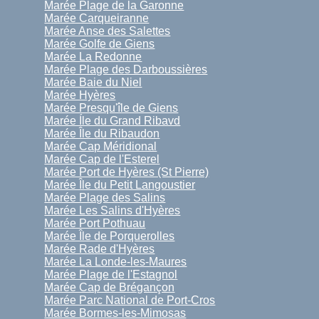
Marée Plage de la Garonne
Marée Carqueiranne
Marée Anse des Salettes
Marée Golfe de Giens
Marée La Redonne
Marée Plage des Darboussières
Marée Baie du Niel
Marée Hyères
Marée Presqu'île de Giens
Marée Íle du Grand Ribavd
Marée Île du Ribaudon
Marée Cap Méridional
Marée Cap de l'Esterel
Marée Port de Hyères (St Pierre)
Marée Île du Petit Langoustier
Marée Plage des Salins
Marée Les Salins d'Hyères
Marée Port Pothuau
Marée Île de Porquerolles
Marée Rade d'Hyères
Marée La Londe-les-Maures
Marée Plage de l'Estagnol
Marée Cap de Brégançon
Marée Parc National de Port-Cros
Marée Bormes-les-Mimosas