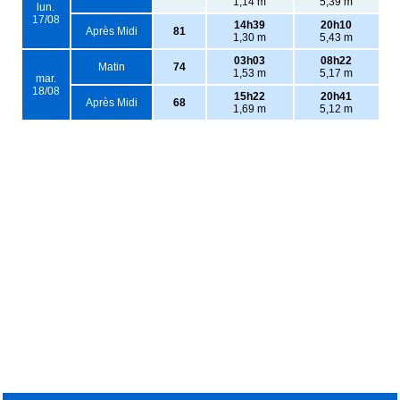
1,14 m
5,39 m
lun.
17/08
14h39
20h10
Après Midi
81
1,30 m
5,43 m
03h03
08h22
Matin
74
1,53 m
5,17 m
mar.
18/08
15h22
20h41
Après Midi
68
1,69 m
5,12 m