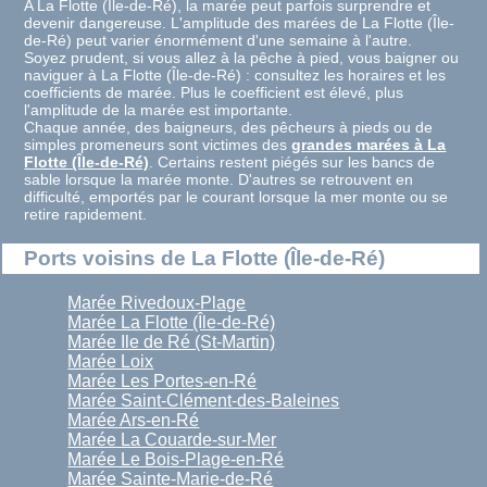
A La Flotte (Île-de-Ré), la marée peut parfois surprendre et
devenir dangereuse. L'amplitude des marées de La Flotte (Île-
de-Ré) peut varier énormément d'une semaine à l'autre.
Soyez prudent, si vous allez à la pêche à pied, vous baigner ou
naviguer à La Flotte (Île-de-Ré) : consultez les horaires et les
coefficients de marée. Plus le coefficient est élevé, plus
l'amplitude de la marée est importante.
Chaque année, des baigneurs, des pêcheurs à pieds ou de
simples promeneurs sont victimes des
grandes marées à La
Flotte (Île-de-Ré)
. Certains restent piégés sur les bancs de
sable lorsque la marée monte. D'autres se retrouvent en
difficulté, emportés par le courant lorsque la mer monte ou se
retire rapidement.
Ports voisins de La Flotte (Île-de-Ré)
Marée Rivedoux-Plage
Marée La Flotte (Île-de-Ré)
Marée Ile de Ré (St-Martin)
Marée Loix
Marée Les Portes-en-Ré
Marée Saint-Clément-des-Baleines
Marée Ars-en-Ré
Marée La Couarde-sur-Mer
Marée Le Bois-Plage-en-Ré
Marée Sainte-Marie-de-Ré