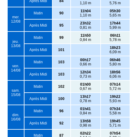
Après Midi
84
1,10 m
5,76 m
11h04
05h30
Matin
90
1,10 m
5,65 m
mer.
12/08
23h32
17h44
Après Midi
95
0,81 m
5,99 m
11h50
06h11
Matin
99
0,84 m
5,78 m
jeu.
13/08
18h23
Après Midi
101
6,09 m
00h17
06h46
Matin
103
0,66 m
5,80 m
ven.
14/08
12h34
18h56
Après Midi
103
0,73 m
6,06 m
01h00
07h14
Matin
102
0,67 m
5,72 m
sam.
15/08
13h17
19h22
Après Midi
100
0,78 m
5,93 m
01h41
07h34
Matin
96
0,84 m
5,58 m
dim.
16/08
13h58
19h45
Après Midi
92
0,98 m
5,71 m
02h22
07h54
Matin
87