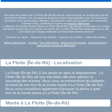
Annuaire des marées de La Flotte (Île-de-Ré) donné à titre indicatif, ne remplaçant pas les
documents officiels. Les concepteurs déclinent toutes responsabilités pour tout dommage
découlant d'une quelconque utilisation. Données de marée (heure pleine-mer, basse-mer,
hauteur d'eau, coefficient) fournies par
Aviabag Météorem
L'utilisation du service Horaire Marée La Flotte (Île-de-Ré) est gratuite et réservée à un usage
strictement personnel. Les horaires de marée de La Flotte (Île-de-Ré) présentées sur ce site
sont édités par l'équipe éditoriale de https://www.horaire-maree.fr
Annuaire de marée – Almanach des marées – Agenda des marées – Table des marées
Widget Webmaster
-
Contact
-
Plan métro Paris
-
Marée dans le monde
-
Développement
-
Laboratoire d'Analyses Médicales
La Flotte (Île-de-Ré) - Localisation
La Flotte (Île-de-Ré) () est située en dans le département . La
Flotte (Île-de-Ré) est une très belle ville pour admirer le
spectacle des marées. Nous vous recommandons les ballades
en bord de mer lors de la marée haute à La Flotte (Île-de-Ré).
Nous vous conseillons également d'essayer la pêche à pied
lors de la marée basse à La Flotte (Île-de-Ré).
Marée à La Flotte (Île-de-Ré)