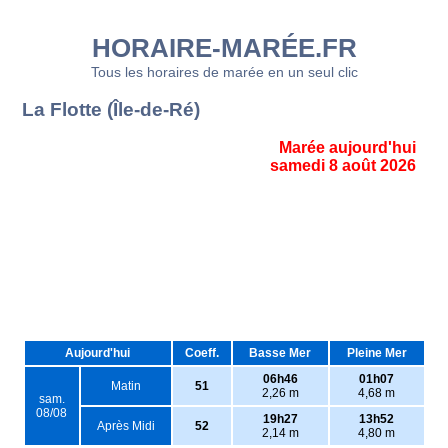
HORAIRE-MARÉE.FR
Tous les horaires de marée en un seul clic
La Flotte (Île-de-Ré)
Marée aujourd'hui
samedi 8 août 2026
Aujourd'hui
Coeff.
Basse Mer
Pleine Mer
06h46
01h07
Matin
51
2,26 m
4,68 m
sam.
08/08
19h27
13h52
Après Midi
52
2,14 m
4,80 m