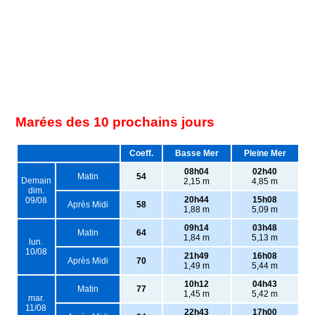
Marées des 10 prochains jours
Coeff.
Basse Mer
Pleine Mer
08h04
02h40
Matin
54
Demain
2,15 m
4,85 m
dim.
20h44
15h08
09/08
Après Midi
58
1,88 m
5,09 m
09h14
03h48
Matin
64
1,84 m
5,13 m
lun.
10/08
21h49
16h08
Après Midi
70
1,49 m
5,44 m
10h12
04h43
Matin
77
1,45 m
5,42 m
mar.
11/08
22h43
17h00