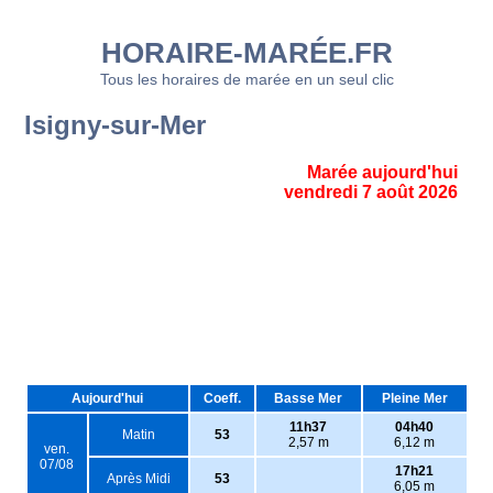
HORAIRE-MARÉE.FR
Tous les horaires de marée en un seul clic
Isigny-sur-Mer
Marée aujourd'hui
vendredi 7 août 2026
Aujourd'hui
Coeff.
Basse Mer
Pleine Mer
11h37
04h40
Matin
53
2,57 m
6,12 m
ven.
07/08
17h21
Après Midi
53
6,05 m