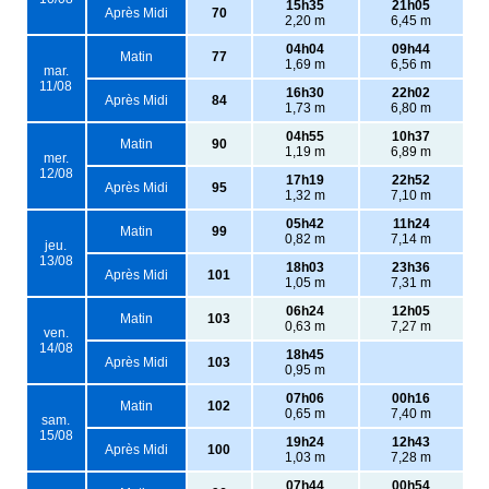
15h35
21h05
Après Midi
70
2,20 m
6,45 m
04h04
09h44
Matin
77
1,69 m
6,56 m
mar.
11/08
16h30
22h02
Après Midi
84
1,73 m
6,80 m
04h55
10h37
Matin
90
1,19 m
6,89 m
mer.
12/08
17h19
22h52
Après Midi
95
1,32 m
7,10 m
05h42
11h24
Matin
99
0,82 m
7,14 m
jeu.
13/08
18h03
23h36
Après Midi
101
1,05 m
7,31 m
06h24
12h05
Matin
103
0,63 m
7,27 m
ven.
14/08
18h45
Après Midi
103
0,95 m
07h06
00h16
Matin
102
0,65 m
7,40 m
sam.
15/08
19h24
12h43
Après Midi
100
1,03 m
7,28 m
07h44
00h54