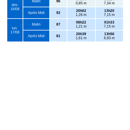
Matin
96
0,85 m
7,34 m
dim.
16/08
20h02
13h20
Après Midi
92
1,26 m
7,15 m
08h22
01h33
Matin
87
1,21 m
7,15 m
lun.
17/08
20h39
13h56
Après Midi
81
1,61 m
6,93 m