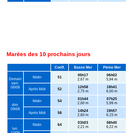
Marées des 10 prochains jours
Coeff.
Basse Mer
Pleine Mer
00h17
06h02
Matin
51
Demain
2,67 m
5,94 m
sam.
12h58
18h41
08/08
Après Midi
52
2,75 m
6,00 m
01h44
07h25
Matin
54
2,60 m
5,99 m
dim.
09/08
14h24
19h57
Après Midi
58
2,60 m
6,15 m
03h03
08h40
Matin
64
2,21 m
6,22 m
lun.
10/08