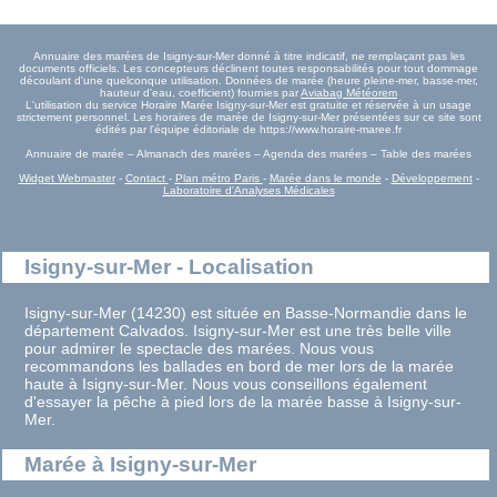
Annuaire des marées de Isigny-sur-Mer donné à titre indicatif, ne remplaçant pas les
documents officiels. Les concepteurs déclinent toutes responsabilités pour tout dommage
découlant d'une quelconque utilisation. Données de marée (heure pleine-mer, basse-mer,
hauteur d'eau, coefficient) fournies par
Aviabag Météorem
L'utilisation du service Horaire Marée Isigny-sur-Mer est gratuite et réservée à un usage
strictement personnel. Les horaires de marée de Isigny-sur-Mer présentées sur ce site sont
édités par l'équipe éditoriale de https://www.horaire-maree.fr
Annuaire de marée – Almanach des marées – Agenda des marées – Table des marées
Widget Webmaster
-
Contact
-
Plan métro Paris
-
Marée dans le monde
-
Développement
-
Laboratoire d'Analyses Médicales
Isigny-sur-Mer - Localisation
Isigny-sur-Mer (14230) est située en Basse-Normandie dans le
département Calvados. Isigny-sur-Mer est une très belle ville
pour admirer le spectacle des marées. Nous vous
recommandons les ballades en bord de mer lors de la marée
haute à Isigny-sur-Mer. Nous vous conseillons également
d'essayer la pêche à pied lors de la marée basse à Isigny-sur-
Mer.
Marée à Isigny-sur-Mer