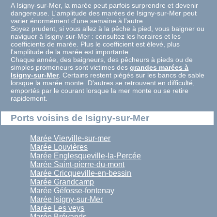
A Isigny-sur-Mer, la marée peut parfois surprendre et devenir
dangereuse. L'amplitude des marées de Isigny-sur-Mer peut
varier énormément d'une semaine à l'autre.
Soyez prudent, si vous allez à la pêche à pied, vous baigner ou
naviguer à Isigny-sur-Mer : consultez les horaires et les
coefficients de marée. Plus le coefficient est élevé, plus
l'amplitude de la marée est importante.
Chaque année, des baigneurs, des pêcheurs à pieds ou de
simples promeneurs sont victimes des
grandes marées à
Isigny-sur-Mer
. Certains restent piégés sur les bancs de sable
lorsque la marée monte. D'autres se retrouvent en difficulté,
emportés par le courant lorsque la mer monte ou se retire
rapidement.
Ports voisins de Isigny-sur-Mer
Marée Vierville-sur-mer
Marée Louvières
Marée Englesqueville-la-Percée
Marée Saint-pierre-du-mont
Marée Cricqueville-en-bessin
Marée Grandcamp
Marée Géfosse-fontenay
Marée Isigny-sur-Mer
Marée Les veys
Marée Brévands