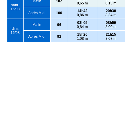
Matin
102
0,65 m
8,15 m
sam.
15/08
14h42
20h38
Après Midi
100
0,86 m
8,34 m
03h05
08h59
Matin
96
0,84 m
8,00 m
dim.
16/08
15h20
21h15
Après Midi
92
1,08 m
8,07 m