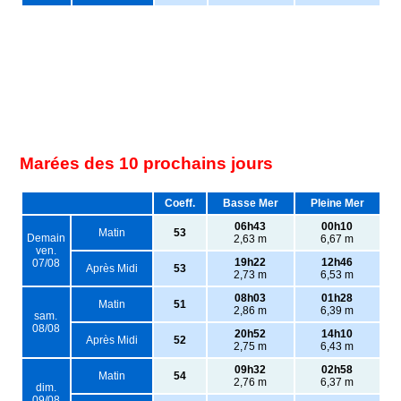
Marées des 10 prochains jours
Coeff.
Basse Mer
Pleine Mer
06h43
00h10
Matin
53
Demain
2,63 m
6,67 m
ven.
19h22
12h46
07/08
Après Midi
53
2,73 m
6,53 m
08h03
01h28
Matin
51
2,86 m
6,39 m
sam.
08/08
20h52
14h10
Après Midi
52
2,75 m
6,43 m
09h32
02h58
Matin
54
2,76 m
6,37 m
dim.
09/08