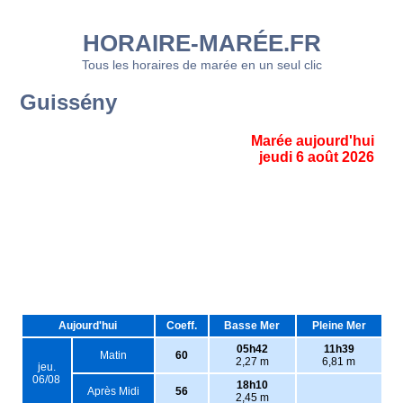
HORAIRE-MARÉE.FR
Tous les horaires de marée en un seul clic
Guissény
Marée aujourd'hui
jeudi 6 août 2026
Aujourd'hui
Coeff.
Basse Mer
Pleine Mer
05h42
11h39
Matin
60
2,27 m
6,81 m
jeu.
06/08
18h10
Après Midi
56
2,45 m