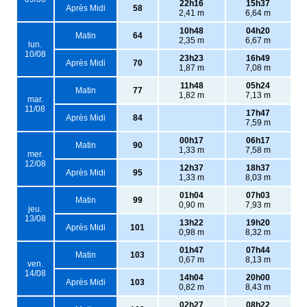
22h16
15h37
Après Midi
58
2,41 m
6,64 m
10h48
04h20
Matin
64
2,35 m
6,67 m
lun.
10/08
23h23
16h49
Après Midi
70
1,87 m
7,08 m
11h48
05h24
Matin
77
1,82 m
7,13 m
mar.
11/08
17h47
Après Midi
84
7,59 m
00h17
06h17
Matin
90
1,33 m
7,58 m
mer.
12/08
12h37
18h37
Après Midi
95
1,33 m
8,03 m
01h04
07h03
Matin
99
0,90 m
7,93 m
jeu.
13/08
13h22
19h20
Après Midi
101
0,98 m
8,32 m
01h47
07h44
Matin
103
0,67 m
8,13 m
ven.
14/08
14h04
20h00
Après Midi
103
0,82 m
8,43 m
02h27
08h22