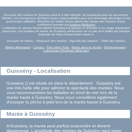
Annuaire des marées de Guissény donné à titre indicatif, ne remplaçant pas les documents
officiels. Les concepteurs déclinent toutes responsabilités pour tout dommage découlant d'une
quelconque utilisation. Données de marée (heure pleine-mer, basse-mer, hauteur d'eau,
coefficient) fournies par
Aviabag Météorem
L'utilisation du service Horaire Marée Guissény est gratuite et réservée à un usage strictement
personnel. Les horaires de marée de Guissény présentées sur ce site sont édités par l'équipe
éditoriale de https://www.horaire-maree.fr
Annuaire de marée – Almanach des marées – Agenda des marées – Table des marées
Widget Webmaster
-
Contact
-
Plan métro Paris
-
Marée dans le monde
-
Développement
-
Laboratoire d'Analyses Médicales
Guissény - Localisation
Guissény () est située en dans le département . Guissény est
une très belle ville pour admirer le spectacle des marées. Nous
vous recommandons les ballades en bord de mer lors de la
marée haute à Guissény. Nous vous conseillons également
d'essayer la pêche à pied lors de la marée basse à Guissény.
Marée à Guissény
A Guissény, la marée peut parfois surprendre et devenir
dangereuse. L'amplitude des marées de Guissény peut varier