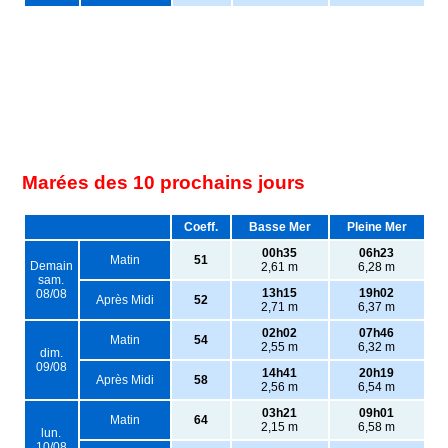
Marées des 10 prochains jours
Coeff.
Basse Mer
Pleine Mer
00h35
06h23
Matin
51
Demain
2,61 m
6,28 m
sam.
13h15
19h02
08/08
Après Midi
52
2,71 m
6,37 m
02h02
07h46
Matin
54
2,55 m
6,32 m
dim.
09/08
14h41
20h19
Après Midi
58
2,56 m
6,54 m
03h21
09h01
Matin
64
2,15 m
6,58 m
lun.
10/08