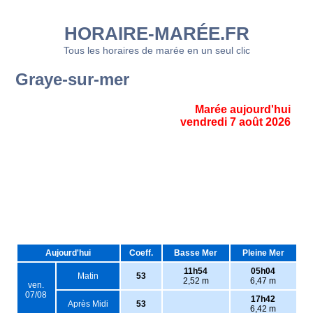
HORAIRE-MARÉE.FR
Tous les horaires de marée en un seul clic
Graye-sur-mer
Marée aujourd'hui
vendredi 7 août 2026
Aujourd'hui
Coeff.
Basse Mer
Pleine Mer
11h54
05h04
Matin
53
2,52 m
6,47 m
ven.
07/08
17h42
Après Midi
53
6,42 m