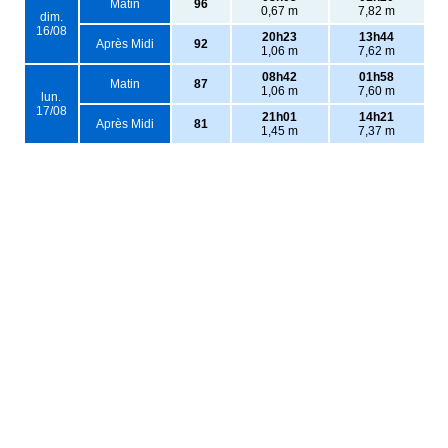
Matin
96
0,67 m
7,82 m
dim.
16/08
20h23
13h44
Après Midi
92
1,06 m
7,62 m
08h42
01h58
Matin
87
1,06 m
7,60 m
lun.
17/08
21h01
14h21
Après Midi
81
1,45 m
7,37 m