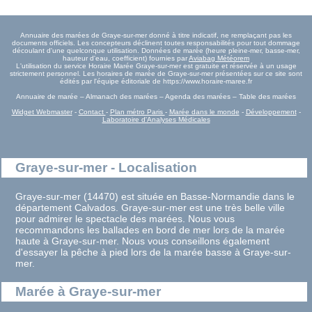
Annuaire des marées de Graye-sur-mer donné à titre indicatif, ne remplaçant pas les
documents officiels. Les concepteurs déclinent toutes responsabilités pour tout dommage
découlant d'une quelconque utilisation. Données de marée (heure pleine-mer, basse-mer,
hauteur d'eau, coefficient) fournies par
Aviabag Météorem
L'utilisation du service Horaire Marée Graye-sur-mer est gratuite et réservée à un usage
strictement personnel. Les horaires de marée de Graye-sur-mer présentées sur ce site sont
édités par l'équipe éditoriale de https://www.horaire-maree.fr
Annuaire de marée – Almanach des marées – Agenda des marées – Table des marées
Widget Webmaster
-
Contact
-
Plan métro Paris
-
Marée dans le monde
-
Développement
-
Laboratoire d'Analyses Médicales
Graye-sur-mer - Localisation
Graye-sur-mer (14470) est située en Basse-Normandie dans le
département Calvados. Graye-sur-mer est une très belle ville
pour admirer le spectacle des marées. Nous vous
recommandons les ballades en bord de mer lors de la marée
haute à Graye-sur-mer. Nous vous conseillons également
d'essayer la pêche à pied lors de la marée basse à Graye-sur-
mer.
Marée à Graye-sur-mer