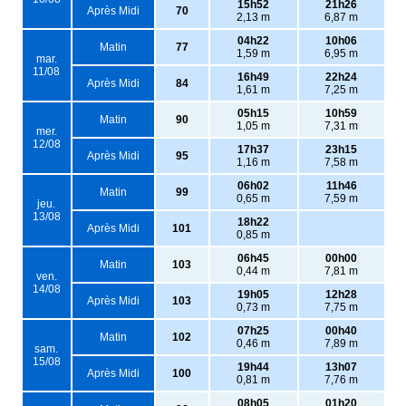
15h52
21h26
Après Midi
70
2,13 m
6,87 m
04h22
10h06
Matin
77
1,59 m
6,95 m
mar.
11/08
16h49
22h24
Après Midi
84
1,61 m
7,25 m
05h15
10h59
Matin
90
1,05 m
7,31 m
mer.
12/08
17h37
23h15
Après Midi
95
1,16 m
7,58 m
06h02
11h46
Matin
99
0,65 m
7,59 m
jeu.
13/08
18h22
Après Midi
101
0,85 m
06h45
00h00
Matin
103
0,44 m
7,81 m
ven.
14/08
19h05
12h28
Après Midi
103
0,73 m
7,75 m
07h25
00h40
Matin
102
0,46 m
7,89 m
sam.
15/08
19h44
13h07
Après Midi
100
0,81 m
7,76 m
08h05
01h20