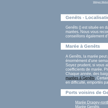
Widget Webm
Genêts - Localisat
Genêts () est située en d
marées. Nous vous recom
conseillons également d'
Marée à Genêts
A Genêts, la marée peut 
énormément d'une semain
Soyez prudent, si vous al
coefficients de marée. Pl
Chaque année, des baign
marées à Genêts
. Certa
en difficulté, emportés p
Ports voisins de G
Marée Dragey-ront
Marée Genêts