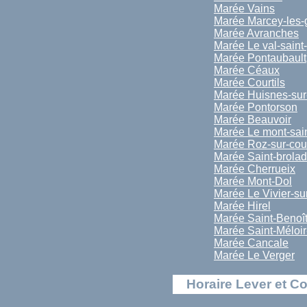
Marée Vains
Marée Marcey-les-
Marée Avranches
Marée Le val-saint
Marée Pontaubault
Marée Céaux
Marée Courtils
Marée Huisnes-sur
Marée Pontorson
Marée Beauvoir
Marée Le mont-sai
Marée Roz-sur-co
Marée Saint-brolad
Marée Cherrueix
Marée Mont-Dol
Marée Le Vivier-su
Marée Hirel
Marée Saint-Benoî
Marée Saint-Méloi
Marée Cancale
Marée Le Verger
Horaire Lever et C