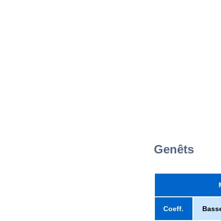
Genêts
Coeff.
Bass