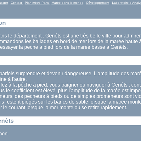
aster
-
Contact
-
Plan métro Paris
-
Marée dans le monde
-
Développement
-
Laboratoire d'Analy
ion
ans le département . Genêts est une très belle ville pour admire
mandons les ballades en bord de mer lors de la marée haute 
essayer la pêche à pied lors de la marée basse à Genêts.
parfois surprendre et devenir dangereuse. L'amplitude des mar
e à l'autre.
lez à la pêche à pied, vous baigner ou naviguer à Genêts : consu
us le coefficient est élevé, plus l'amplitude de la marée est impo
eurs, des pêcheurs à pieds ou de simples promeneurs sont vi
ins restent piégés sur les bancs de sable lorsque la marée monte
ar le courant lorsque la mer monte ou se retire rapidement.
enêts
hon