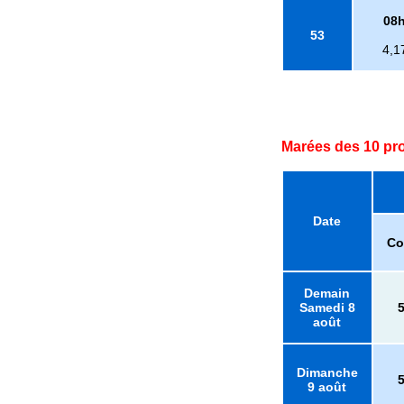
08
53
4,1
Marées des 10 pr
Date
Co
Demain
Samedi 8
août
Dimanche
9 août