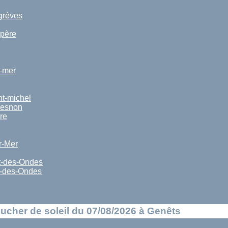
grèves
-père
-mer
nt-michel
uesnon
re
r-Mer
t-des-Ondes
r-des-Ondes
oucher de soleil du 07/08/2026 à Genêts