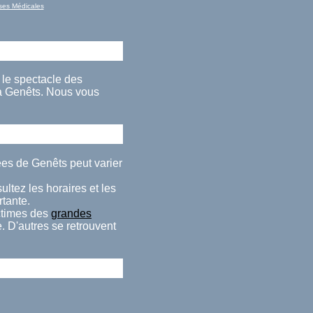
ses Médicales
r le spectacle des
à Genêts. Nous vous
ées de Genêts peut varier
ltez les horaires et les
rtante.
ctimes des
grandes
. D'autres se retrouvent