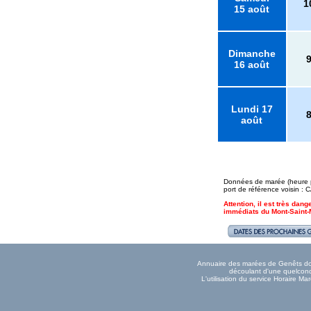
1
15 août
Dimanche
16 août
Lundi 17
août
Données de marée (heure pl
port de référence voisin 
Attention, il est très da
immédiats du Mont-Saint-
Annuaire des marées de Genêts donn
découlant d'une quelconqu
L'utilisation du service Horaire 