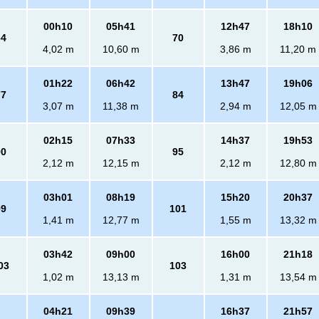
00h10
05h41
12h47
18h10
64
70
4,02 m
10,60 m
3,86 m
11,20 m
01h22
06h42
13h47
19h06
77
84
3,07 m
11,38 m
2,94 m
12,05 m
02h15
07h33
14h37
19h53
90
95
2,12 m
12,15 m
2,12 m
12,80 m
03h01
08h19
15h20
20h37
99
101
1,41 m
12,77 m
1,55 m
13,32 m
03h42
09h00
16h00
21h18
03
103
1,02 m
13,13 m
1,31 m
13,54 m
04h21
09h39
16h37
21h57