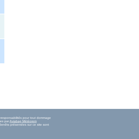
s responsabilités pour tout dommage
ies par
Aviabag Météorem
Genêts présentées sur ce site sont