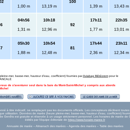
02
100
1,00 m
13,19 m
1,39 m
13,43 m
04h56
10h18
17h11
22h35
96
92
1,31 m
12,96 m
1,77 m
13,01 m
05h30
10h54
17h44
23h11
87
81
1,88 m
12,48 m
2,36 m
12,34 m
eine-mer, basse-mer, hauteur d'eau, coefficient) fournies par
Aviabag Météorem
pour le
: CANCALE
ngereux de s'aventurer seul dans la baie du Mont-Saint-Michel y compris aux abords
Michel
é à titre indicatif, ne remplaçant pas les documents officiels. Les concepteurs déclinent toute
e utilisation. Données de marée (heure pleine-mer, basse-mer, hauteur d'eau, coefficient) fourn
Marée Genêts est gratuite et réservée à un usage strictement personnel. Les horaires de marée de 
édités par l'équipe éditoriale de
https://www.horaire-maree.fr
Annuaire de marée – Almanach des marées – Agenda des marées – Table des marées