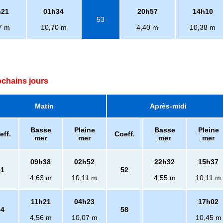
h21
01h34
20h57
14h10
53
7 m
10,70 m
4,40 m
10,38 m
ochains jours
Matin
Après-midi
Basse
Pleine
Basse
Pleine
eff.
Coeff.
mer
mer
mer
mer
09h38
02h52
22h32
15h37
51
52
4,63 m
10,11 m
4,55 m
10,11 m
11h21
04h23
17h02
54
58
4,56 m
10,07 m
10,45 m