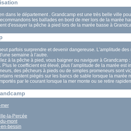
isation
en dans le département . Grandcamp est une très belle ville pou
recommandons les ballades en bord de mer lors de la marée h
ent d'essayer la pêche à pied lors de la marée basse à Grandc
p
eut parfois surprendre et devenir dangereuse. L'amplitude d
'une semaine à l'autre.
llez à la pêche à pied, vous baigner ou naviguer à Grandcamp : 
. Plus le coefficient est élevé, plus l'amplitude de la marée est 
eurs, des pêcheurs à pieds ou de simples promeneurs sont vi
ertains restent piégés sur les bancs de sable lorsque la marée 
 emportés par le courant lorsque la mer monte ou se retire rapide
Grandcamp
r-mer
lle-la-Percée
-du-mont
-en-bessin