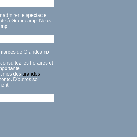
r admirer le spectacle
aute à Grandcamp. Nous
amp.
es marées de Grandcamp
consultez les horaires et
importante.
ctimes des
grandes
monte. D'autres se
ment.