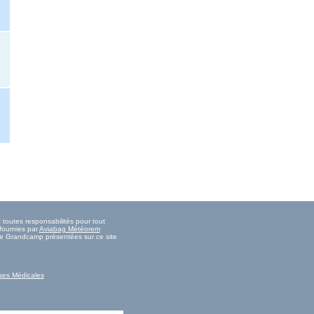
toutes responsabilités pour tout
fournies par
Aviabag Météorem
 de Grandcamp présentées sur ce site
ses Médicales