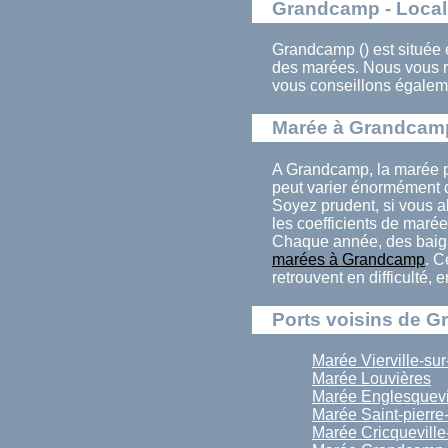
Grandcamp - Local
Grandcamp () est située 
des marées. Nous vous 
vous conseillons égalem
Marée à Grandcam
A Grandcamp, la marée p
peut varier énormément d
Soyez prudent, si vous a
les coefficients de marée
Chaque année, des baign
marées à Grandcamp
. C
retrouvent en difficulté,
Ports voisins de 
Marée Vierville-su
Marée Louvières
Marée Englesquevi
Marée Saint-pierre
Marée Cricqueville