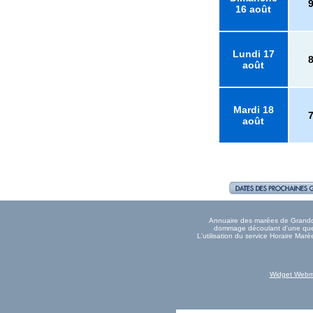
16 août
Lundi 17
août
Mardi 18
août
Annuaire des marées de Grandcam
dommage découlant d'une quelc
L'utilisation du service Horaire Ma
Widget Webm