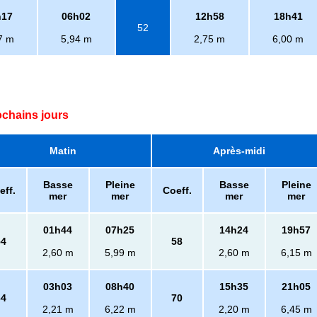
h17
06h02
12h58
18h41
52
7 m
5,94 m
2,75 m
6,00 m
ochains jours
Matin
Après-midi
Basse
Pleine
Basse
Pleine
eff.
Coeff.
mer
mer
mer
mer
01h44
07h25
14h24
19h57
54
58
2,60 m
5,99 m
2,60 m
6,15 m
03h03
08h40
15h35
21h05
64
70
2,21 m
6,22 m
2,20 m
6,45 m