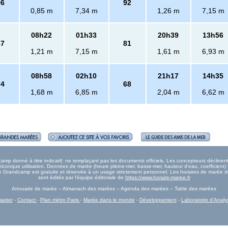
96
92
0,85 m
7,34 m
1,26 m
7,15 m
08h22
01h33
20h39
13h56
87
81
1,21 m
7,15 m
1,61 m
6,93 m
08h58
02h10
21h17
14h35
74
68
1,68 m
6,85 m
2,04 m
6,62 m
p donné à titre indicatif, ne remplaçant pas les documents officiels. Les concepteurs déclinent 
onque utilisation. Données de marée (heure pleine-mer, basse-mer, hauteur d'eau, coefficient) 
rée Grandcamp est gratuite et réservée à un usage strictement personnel. Les horaires de marée
sont édités par l'équipe éditoriale de
https://www.horaire-maree.fr
Annuaire de marée – Almanach des marées – Agenda des marées – Table des marées
aster
-
Contact
-
Plan métro Paris
-
Marée dans le monde
-
Développement
-
Laboratoire d'Analy