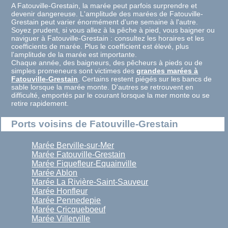
A Fatouville-Grestain, la marée peut parfois surprendre et
devenir dangereuse. L'amplitude des marées de Fatouville-
Grestain peut varier énormément d'une semaine à l'autre.
Soyez prudent, si vous allez à la pêche à pied, vous baigner ou
naviguer à Fatouville-Grestain : consultez les horaires et les
coefficients de marée. Plus le coefficient est élevé, plus
l'amplitude de la marée est importante.
Chaque année, des baigneurs, des pêcheurs à pieds ou de
simples promeneurs sont victimes des
grandes marées à
Fatouville-Grestain
. Certains restent piégés sur les bancs de
sable lorsque la marée monte. D'autres se retrouvent en
difficulté, emportés par le courant lorsque la mer monte ou se
retire rapidement.
Ports voisins de Fatouville-Grestain
Marée Berville-sur-Mer
Marée Fatouville-Grestain
Marée Fiquefleur-Equainville
Marée Ablon
Marée La Rivière-Saint-Sauveur
Marée Honfleur
Marée Pennedepie
Marée Cricqueboeuf
Marée Villerville