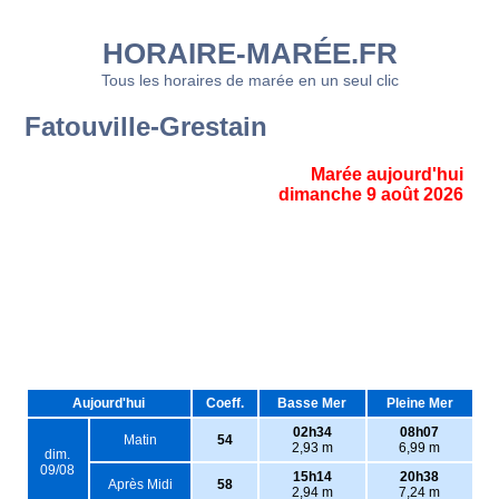
HORAIRE-MARÉE.FR
Tous les horaires de marée en un seul clic
Fatouville-Grestain
Marée aujourd'hui
dimanche 9 août 2026
Aujourd'hui
Coeff.
Basse Mer
Pleine Mer
02h34
08h07
Matin
54
2,93 m
6,99 m
dim.
09/08
15h14
20h38
Après Midi
58
2,94 m
7,24 m