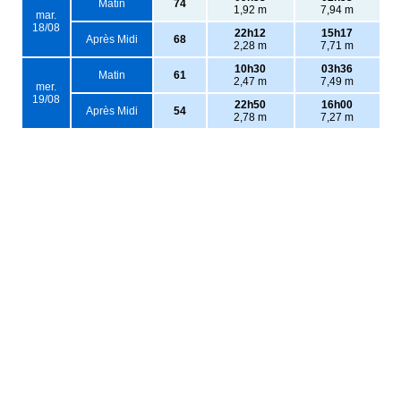
Matin
74
1,92 m
7,94 m
mar.
18/08
22h12
15h17
Après Midi
68
2,28 m
7,71 m
10h30
03h36
Matin
61
2,47 m
7,49 m
mer.
19/08
22h50
16h00
Après Midi
54
2,78 m
7,27 m