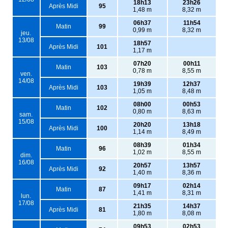
18h13
23h26
Après Midi
95
1,48 m
8,32 m
06h37
11h54
Matin
99
0,99 m
8,32 m
jeu.
13/08
18h57
Après Midi
101
1,17 m
07h20
00h11
Matin
103
0,78 m
8,55 m
ven.
14/08
19h39
12h37
Après Midi
103
1,05 m
8,48 m
08h00
00h53
Matin
102
0,80 m
8,63 m
sam.
15/08
20h20
13h18
Après Midi
100
1,14 m
8,49 m
08h39
01h34
Matin
96
1,02 m
8,55 m
dim.
16/08
20h57
13h57
Après Midi
92
1,40 m
8,36 m
09h17
02h14
Matin
87
1,41 m
8,31 m
lun.
17/08
21h35
14h37
Après Midi
81
1,80 m
8,08 m
09h53
02h53