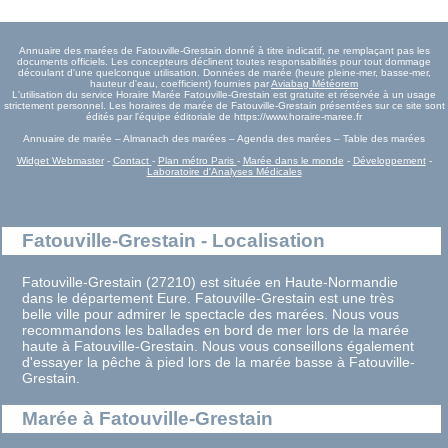
Annuaire des marées de Fatouville-Grestain donné à titre indicatif, ne remplaçant pas les
documents officiels. Les concepteurs déclinent toutes responsabilités pour tout dommage
découlant d'une quelconque utilisation. Données de marée (heure pleine-mer, basse-mer,
hauteur d'eau, coefficient) fournies par
Aviabag Météorem
L'utilisation du service Horaire Marée Fatouville-Grestain est gratuite et réservée à un usage
strictement personnel. Les horaires de marée de Fatouville-Grestain présentées sur ce site sont
édités par l'équipe éditoriale de https://www.horaire-maree.fr
Annuaire de marée – Almanach des marées – Agenda des marées – Table des marées
Widget Webmaster
-
Contact
-
Plan métro Paris
-
Marée dans le monde
-
Développement
-
Laboratoire d'Analyses Médicales
Fatouville-Grestain - Localisation
Fatouville-Grestain (27210) est située en Haute-Normandie
dans le département Eure. Fatouville-Grestain est une très
belle ville pour admirer le spectacle des marées. Nous vous
recommandons les ballades en bord de mer lors de la marée
haute à Fatouville-Grestain. Nous vous conseillons également
d'essayer la pêche à pied lors de la marée basse à Fatouville-
Grestain.
Marée à Fatouville-Grestain