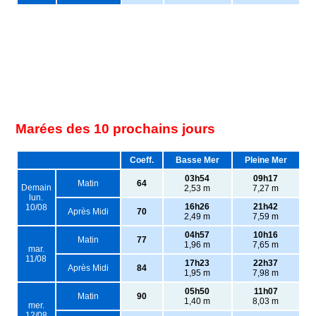
Marées des 10 prochains jours
Coeff.
Basse Mer
Pleine Mer
03h54
09h17
Matin
64
Demain
2,53 m
7,27 m
lun.
16h26
21h42
10/08
Après Midi
70
2,49 m
7,59 m
04h57
10h16
Matin
77
1,96 m
7,65 m
mar.
11/08
17h23
22h37
Après Midi
84
1,95 m
7,98 m
05h50
11h07
Matin
90
1,40 m
8,03 m
mer.
12/08