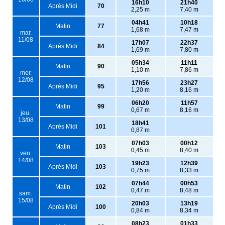
16h10
21h40
Après Midi
70
2,25 m
7,40 m
04h41
10h18
Matin
77
1,68 m
7,47 m
mar.
11/08
17h07
22h37
Après Midi
84
1,69 m
7,80 m
05h34
11h11
Matin
90
1,10 m
7,86 m
mer.
12/08
17h56
23h27
Après Midi
95
1,20 m
8,16 m
06h20
11h57
Matin
99
0,67 m
8,16 m
jeu.
13/08
18h41
Après Midi
101
0,87 m
07h03
00h12
Matin
103
0,45 m
8,40 m
ven.
14/08
19h23
12h39
Après Midi
103
0,75 m
8,33 m
07h44
00h53
Matin
102
0,47 m
8,48 m
sam.
15/08
20h03
13h19
Après Midi
100
0,84 m
8,34 m
08h23
01h33