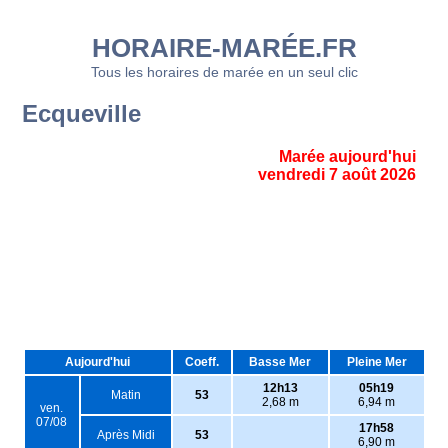
HORAIRE-MARÉE.FR
Tous les horaires de marée en un seul clic
Ecqueville
Marée aujourd'hui
vendredi 7 août 2026
Aujourd'hui
Coeff.
Basse Mer
Pleine Mer
12h13
05h19
Matin
53
2,68 m
6,94 m
ven.
07/08
17h58
Après Midi
53
6,90 m