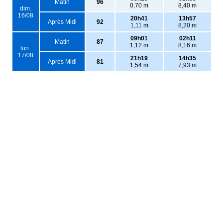
Matin
96
0,70 m
8,40 m
dim.
16/08
20h41
13h57
Après Midi
92
1,11 m
8,20 m
09h01
02h11
Matin
87
1,12 m
8,16 m
lun.
17/08
21h19
14h35
Après Midi
81
1,54 m
7,93 m