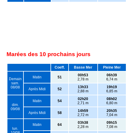
Marées des 10 prochains jours
Coeff.
Basse Mer
Pleine Mer
00h53
06h39
Matin
51
Demain
2,78 m
6,74 m
sam.
13h33
19h19
08/08
Après Midi
52
2,88 m
6,85 m
02h20
08h02
Matin
54
2,71 m
6,80 m
dim.
09/08
14h59
20h35
Après Midi
58
2,72 m
7,04 m
03h38
09h15
Matin
64
2,28 m
7,08 m
lun.
10/08