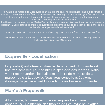
Annuaire des marées de Ecqueville donné à titre indicatif, ne remplaçant pas les documents
officiels. Les concepteurs déclinent toutes responsabilités pour tout dommage découlant d'une
quelconque utilisation. Données de marée (heure pleine-mer, basse-mer, hauteur d'eau,
coefficient) fournies par
Aviabag Météorem
L'utilisation du service Horaire Marée Ecqueville est gratuite et réservée à un usage strictement
personnel. Les horaires de marée de Ecqueville présentées sur ce site sont édités par l'équipe
éditoriale de https://www.horaire-maree.fr
Annuaire de marée – Almanach des marées – Agenda des marées – Table des marées
Widget Webmaster
-
Contact
-
Plan métro Paris
-
Marée dans le monde
-
Développement
-
Laboratoire d'Analyses Médicales
Ecqueville - Localisation
Ecqueville () est située en dans le département . Ecqueville est
une très belle ville pour admirer le spectacle des marées. Nous
vous recommandons les ballades en bord de mer lors de la
marée haute à Ecqueville. Nous vous conseillons également
d'essayer la pêche à pied lors de la marée basse à Ecqueville.
Marée à Ecqueville
A Ecqueville, la marée peut parfois surprendre et devenir
dangereuse. L'amplitude des marées de Ecqueville peut varier