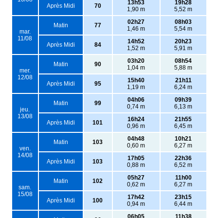
13h53
19h28
Après Midi
70
1,90 m
5,52 m
02h27
08h03
Matin
77
1,46 m
5,54 m
mar.
11/08
14h52
20h23
Après Midi
84
1,52 m
5,91 m
03h20
08h54
Matin
90
1,04 m
5,88 m
mer.
12/08
15h40
21h11
Après Midi
95
1,19 m
6,24 m
04h06
09h39
Matin
99
0,74 m
6,13 m
jeu.
13/08
16h24
21h55
Après Midi
101
0,96 m
6,45 m
04h48
10h21
Matin
103
0,60 m
6,27 m
ven.
14/08
17h05
22h36
Après Midi
103
0,88 m
6,52 m
05h27
11h00
Matin
102
0,62 m
6,27 m
sam.
15/08
17h42
23h15
Après Midi
100
0,94 m
6,44 m
06h05
11h38