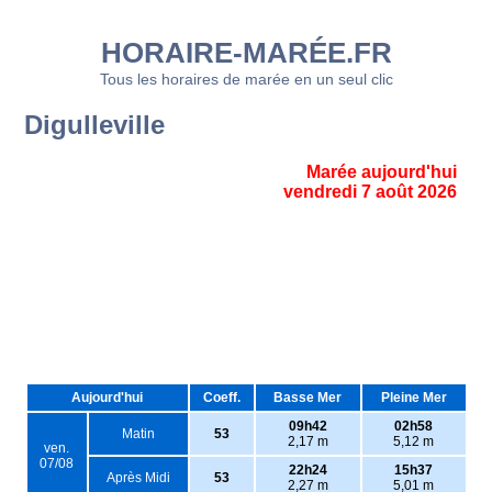
HORAIRE-MARÉE.FR
Tous les horaires de marée en un seul clic
Digulleville
Marée aujourd'hui
vendredi 7 août 2026
Aujourd'hui
Coeff.
Basse Mer
Pleine Mer
09h42
02h58
Matin
53
2,17 m
5,12 m
ven.
07/08
22h24
15h37
Après Midi
53
2,27 m
5,01 m