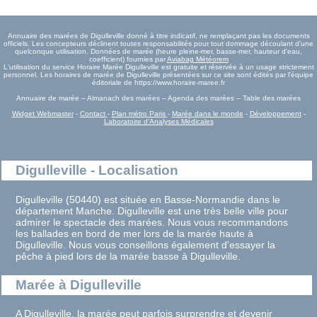
Annuaire des marées de Digulleville donné à titre indicatif, ne remplaçant pas les documents
officiels. Les concepteurs déclinent toutes responsabilités pour tout dommage découlant d'une
quelconque utilisation. Données de marée (heure pleine-mer, basse-mer, hauteur d'eau,
coefficient) fournies par
Aviabag Météorem
L'utilisation du service Horaire Marée Digulleville est gratuite et réservée à un usage strictement
personnel. Les horaires de marée de Digulleville présentées sur ce site sont édités par l'équipe
éditoriale de https://www.horaire-maree.fr
Annuaire de marée – Almanach des marées – Agenda des marées – Table des marées
Widget Webmaster
-
Contact
-
Plan métro Paris
-
Marée dans le monde
-
Développement
-
Laboratoire d'Analyses Médicales
Digulleville - Localisation
Digulleville (50440) est située en Basse-Normandie dans le
département Manche. Digulleville est une très belle ville pour
admirer le spectacle des marées. Nous vous recommandons
les ballades en bord de mer lors de la marée haute à
Digulleville. Nous vous conseillons également d'essayer la
pêche à pied lors de la marée basse à Digulleville.
Marée à Digulleville
A Digulleville, la marée peut parfois surprendre et devenir