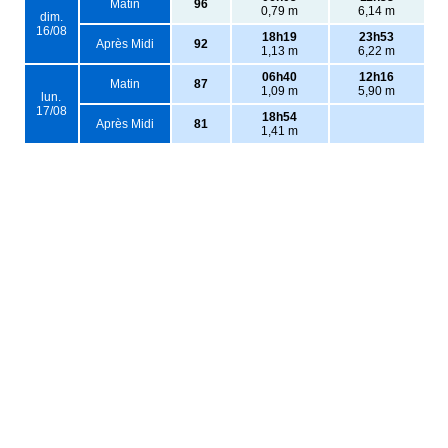
Matin
96
0,79 m
6,14 m
dim.
16/08
18h19
23h53
Après Midi
92
1,13 m
6,22 m
06h40
12h16
Matin
87
1,09 m
5,90 m
lun.
17/08
18h54
Après Midi
81
1,41 m