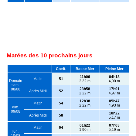
Marées des 10 prochains jours
Coeff.
Basse Mer
Pleine Mer
11h06
04h18
Matin
51
Demain
2,32 m
4,90 m
sam.
23h58
17h01
08/08
Après Midi
52
2,22 m
4,97 m
12h38
05h47
Matin
54
2,22 m
4,93 m
dim.
09/08
18h22
Après Midi
58
5,17 m
01h22
07h03
Matin
64
1,90 m
5,19 m
lun.
10/08