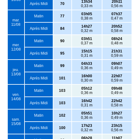
13h34
20h11
Après Midi
70
0,33 m
0,56 m
03h05
07h37
Matin
77
0,38 m
0,47 m
mar.
11/08
14h27
20h52
Après Midi
84
0,32 m
0,58 m
03h51
08h24
Matin
90
0,37 m
0,48 m
mer.
12/08
15h15
21h31
Après Midi
95
0,31 m
0,59 m
04h33
09h07
Matin
99
0,36 m
0,49 m
jeu.
13/08
16h00
22h07
Après Midi
101
0,30 m
0,59 m
05h12
09h48
Matin
103
0,36 m
0,49 m
ven.
14/08
16h42
22h42
Après Midi
103
0,31 m
0,58 m
05h51
10h27
Matin
102
0,36 m
0,49 m
sam.
15/08
17h23
23h15
Après Midi
100
0,32 m
0,56 m
06h28
11h07