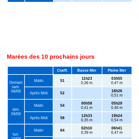
Marées des 10 prochains jours
Coeff.
Basse Mer
Pleine Mer
11h23
03h55
Matin
51
Demain
0,36 m
0,47 m
sam.
18h26
08/08
Après Midi
52
0,51 m
00h58
05h29
Matin
54
0,41 m
0,46 m
dim.
09/08
12h33
19h24
Après Midi
58
0,35 m
0,54 m
02h10
06h41
Matin
64
0,39 m
0,47 m
lun.
10/08