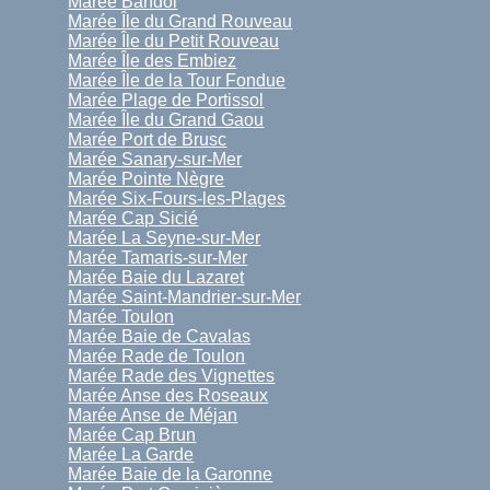
Marée Bandol
Marée Île du Grand Rouveau
Marée Île du Petit Rouveau
Marée Île des Embiez
Marée Île de la Tour Fondue
Marée Plage de Portissol
Marée Île du Grand Gaou
Marée Port de Brusc
Marée Sanary-sur-Mer
Marée Pointe Nègre
Marée Six-Fours-les-Plages
Marée Cap Sicié
Marée La Seyne-sur-Mer
Marée Tamaris-sur-Mer
Marée Baie du Lazaret
Marée Saint-Mandrier-sur-Mer
Marée Toulon
Marée Baie de Cavalas
Marée Rade de Toulon
Marée Rade des Vignettes
Marée Anse des Roseaux
Marée Anse de Méjan
Marée Cap Brun
Marée La Garde
Marée Baie de la Garonne