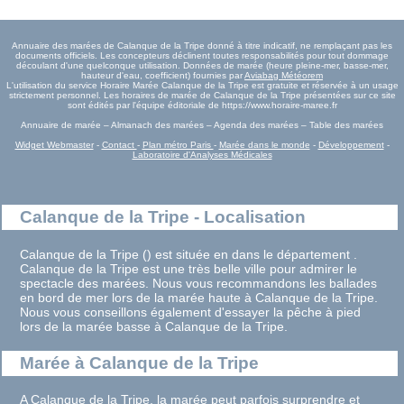
Annuaire des marées de Calanque de la Tripe donné à titre indicatif, ne remplaçant pas les
documents officiels. Les concepteurs déclinent toutes responsabilités pour tout dommage
découlant d'une quelconque utilisation. Données de marée (heure pleine-mer, basse-mer,
hauteur d'eau, coefficient) fournies par
Aviabag Météorem
L'utilisation du service Horaire Marée Calanque de la Tripe est gratuite et réservée à un usage
strictement personnel. Les horaires de marée de Calanque de la Tripe présentées sur ce site
sont édités par l'équipe éditoriale de https://www.horaire-maree.fr
Annuaire de marée – Almanach des marées – Agenda des marées – Table des marées
Widget Webmaster
-
Contact
-
Plan métro Paris
-
Marée dans le monde
-
Développement
-
Laboratoire d'Analyses Médicales
Calanque de la Tripe - Localisation
Calanque de la Tripe () est située en dans le département .
Calanque de la Tripe est une très belle ville pour admirer le
spectacle des marées. Nous vous recommandons les ballades
en bord de mer lors de la marée haute à Calanque de la Tripe.
Nous vous conseillons également d'essayer la pêche à pied
lors de la marée basse à Calanque de la Tripe.
Marée à Calanque de la Tripe
A Calanque de la Tripe, la marée peut parfois surprendre et