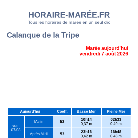
HORAIRE-MARÉE.FR
Tous les horaires de marée en un seul clic
Calanque de la Tripe
Marée aujourd'hui
vendredi 7 août 2026
Aujourd'hui
Coeff.
Basse Mer
Pleine Mer
10h14
02h33
Matin
53
0,37 m
0,49 m
ven.
07/08
23h16
16h48
Après Midi
53
0,42 m
0,48 m