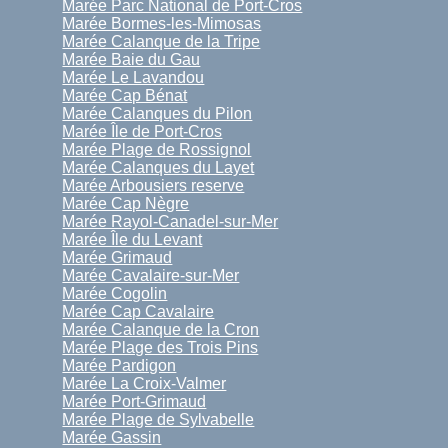
Marée Parc National de Port-Cros
Marée Bormes-les-Mimosas
Marée Calanque de la Tripe
Marée Baie du Gau
Marée Le Lavandou
Marée Cap Bénat
Marée Calanques du Pilon
Marée Île de Port-Cros
Marée Plage de Rossignol
Marée Calanques du Layet
Marée Arbousiers reserve
Marée Cap Nègre
Marée Rayol-Canadel-sur-Mer
Marée Île du Levant
Marée Grimaud
Marée Cavalaire-sur-Mer
Marée Cogolin
Marée Cap Cavalaire
Marée Calanque de la Cron
Marée Plage des Trois Pins
Marée Pardigon
Marée La Croix-Valmer
Marée Port-Grimaud
Marée Plage de Sylvabelle
Marée Gassin