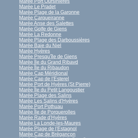
Marée Port Oursinières
Marée Le Pradet
Marée Plage de la Garonne
Marée Carqueiranne
Marée Anse des Salettes
Marée Golfe de Giens
Marée La Redonne
Marée Plage des Darboussières
Marée Baie du Niel
Marée Hyères
Marée Presqu'île de Giens
Marée Íle du Grand Ribavd
Marée Île du Ribaudon
Marée Cap Méridional
Marée Cap de l'Esterel
Marée Port de Hyères (St Pierre)
Marée Île du Petit Langoustier
Marée Plage des Salins
Marée Les Salins d'Hyères
Marée Port Pothuau
Marée Île de Porquerolles
Marée Rade d'Hyères
Marée La Londe-les-Maures
Marée Plage de l'Estagnol
Marée Cap de Brégançon