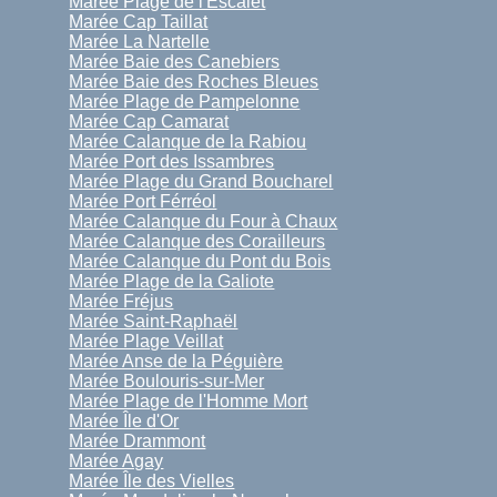
Marée Plage de l'Escalet
Marée Cap Taillat
Marée La Nartelle
Marée Baie des Canebiers
Marée Baie des Roches Bleues
Marée Plage de Pampelonne
Marée Cap Camarat
Marée Calanque de la Rabiou
Marée Port des Issambres
Marée Plage du Grand Boucharel
Marée Port Férréol
Marée Calanque du Four à Chaux
Marée Calanque des Corailleurs
Marée Calanque du Pont du Bois
Marée Plage de la Galiote
Marée Fréjus
Marée Saint-Raphaël
Marée Plage Veillat
Marée Anse de la Péguière
Marée Boulouris-sur-Mer
Marée Plage de l'Homme Mort
Marée Île d'Or
Marée Drammont
Marée Agay
Marée Île des Vielles