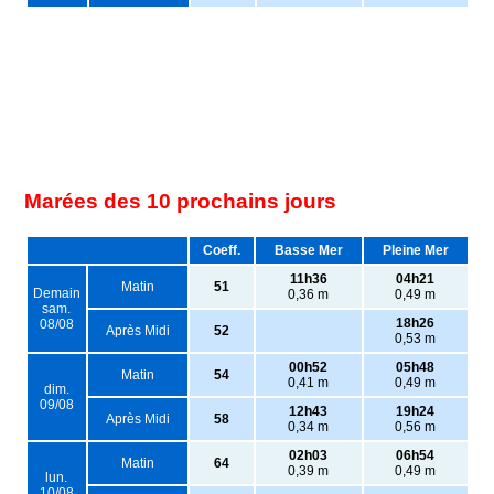
Marées des 10 prochains jours
Coeff.
Basse Mer
Pleine Mer
11h36
04h21
Matin
51
Demain
0,36 m
0,49 m
sam.
18h26
08/08
Après Midi
52
0,53 m
00h52
05h48
Matin
54
0,41 m
0,49 m
dim.
09/08
12h43
19h24
Après Midi
58
0,34 m
0,56 m
02h03
06h54
Matin
64
0,39 m
0,49 m
lun.
10/08