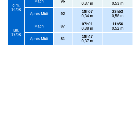
Matin
96
0,37 m
0,53 m
dim.
16/08
18h07
23h53
Après Midi
92
0,34 m
0,58 m
07h01
11h56
Matin
87
0,38 m
0,52 m
lun.
17/08
18h47
Après Midi
81
0,37 m