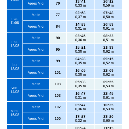
13h41
20h12
Après Midi
70
0,33 m
0,59 m
02h58
07h48
Matin
77
0,37 m
0,50 m
mar.
11/08
14h33
20h53
Après Midi
84
0,31 m
0,61 m
03h45
08h33
Matin
90
0,36 m
0,51 m
mer.
12/08
15h21
21h33
Après Midi
95
0,30 m
0,62 m
04h28
09h15
Matin
99
0,35 m
0,52 m
jeu.
13/08
16h05
22h09
Après Midi
101
0,30 m
0,62 m
05h08
09h55
Matin
103
0,35 m
0,53 m
ven.
14/08
16h47
22h45
Après Midi
103
0,31 m
0,61 m
05h47
10h35
Matin
102
0,36 m
0,53 m
sam.
15/08
17h27
23h20
Après Midi
100
0,32 m
0,60 m
06h24
11h15