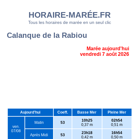
HORAIRE-MARÉE.FR
Tous les horaires de marée en un seul clic
Calanque de la Rabiou
Marée aujourd'hui
vendredi 7 août 2026
Aujourd'hui
Coeff.
Basse Mer
Pleine Mer
10h25
02h54
Matin
53
0,37 m
0,51 m
ven.
07/08
23h18
16h54
Après Midi
53
0,42 m
0,50 m