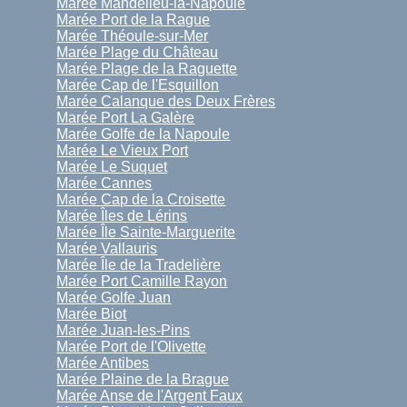
Marée Mandelieu-la-Napoule
Marée Port de la Rague
Marée Théoule-sur-Mer
Marée Plage du Château
Marée Plage de la Raguette
Marée Cap de l'Esquillon
Marée Calanque des Deux Frères
Marée Port La Galère
Marée Golfe de la Napoule
Marée Le Vieux Port
Marée Le Suquet
Marée Cannes
Marée Cap de la Croisette
Marée Îles de Lérins
Marée Île Sainte-Marguerite
Marée Vallauris
Marée Île de la Tradelière
Marée Port Camille Rayon
Marée Golfe Juan
Marée Biot
Marée Juan-les-Pins
Marée Port de l'Olivette
Marée Antibes
Marée Plaine de la Brague
Marée Anse de l'Argent Faux