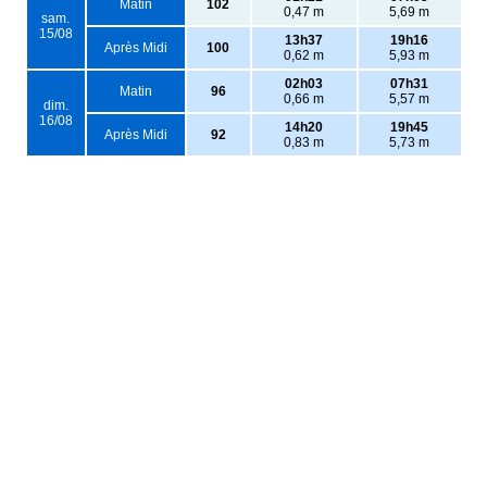
Matin
102
0,47 m
5,69 m
sam.
15/08
13h37
19h16
Après Midi
100
0,62 m
5,93 m
02h03
07h31
Matin
96
0,66 m
5,57 m
dim.
16/08
14h20
19h45
Après Midi
92
0,83 m
5,73 m