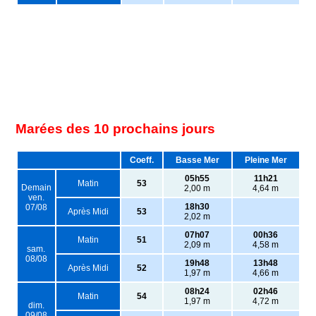
Marées des 10 prochains jours
Coeff.
Basse Mer
Pleine Mer
05h55
11h21
Matin
53
Demain
2,00 m
4,64 m
ven.
18h30
07/08
Après Midi
53
2,02 m
07h07
00h36
Matin
51
2,09 m
4,58 m
sam.
08/08
19h48
13h48
Après Midi
52
1,97 m
4,66 m
08h24
02h46
Matin
54
1,97 m
4,72 m
dim.
09/08