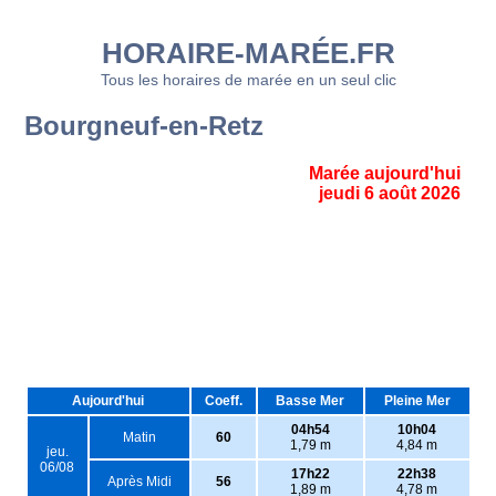
HORAIRE-MARÉE.FR
Tous les horaires de marée en un seul clic
Bourgneuf-en-Retz
Marée aujourd'hui
jeudi 6 août 2026
Aujourd'hui
Coeff.
Basse Mer
Pleine Mer
04h54
10h04
Matin
60
1,79 m
4,84 m
jeu.
06/08
17h22
22h38
Après Midi
56
1,89 m
4,78 m