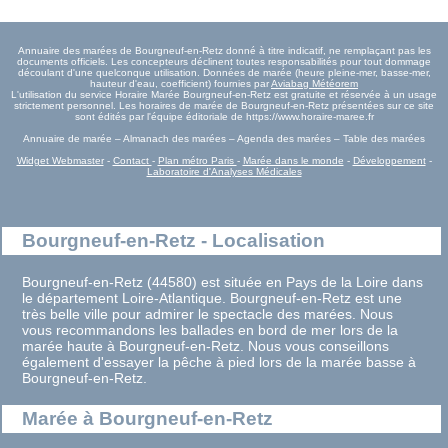
Annuaire des marées de Bourgneuf-en-Retz donné à titre indicatif, ne remplaçant pas les
documents officiels. Les concepteurs déclinent toutes responsabilités pour tout dommage
découlant d'une quelconque utilisation. Données de marée (heure pleine-mer, basse-mer,
hauteur d'eau, coefficient) fournies par
Aviabag Météorem
L'utilisation du service Horaire Marée Bourgneuf-en-Retz est gratuite et réservée à un usage
strictement personnel. Les horaires de marée de Bourgneuf-en-Retz présentées sur ce site
sont édités par l'équipe éditoriale de https://www.horaire-maree.fr
Annuaire de marée – Almanach des marées – Agenda des marées – Table des marées
Widget Webmaster
-
Contact
-
Plan métro Paris
-
Marée dans le monde
-
Développement
-
Laboratoire d'Analyses Médicales
Bourgneuf-en-Retz - Localisation
Bourgneuf-en-Retz (44580) est située en Pays de la Loire dans
le département Loire-Atlantique. Bourgneuf-en-Retz est une
très belle ville pour admirer le spectacle des marées. Nous
vous recommandons les ballades en bord de mer lors de la
marée haute à Bourgneuf-en-Retz. Nous vous conseillons
également d'essayer la pêche à pied lors de la marée basse à
Bourgneuf-en-Retz.
Marée à Bourgneuf-en-Retz