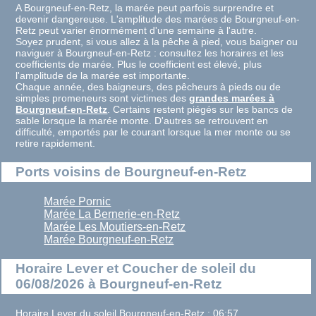
A Bourgneuf-en-Retz, la marée peut parfois surprendre et
devenir dangereuse. L'amplitude des marées de Bourgneuf-en-
Retz peut varier énormément d'une semaine à l'autre.
Soyez prudent, si vous allez à la pêche à pied, vous baigner ou
naviguer à Bourgneuf-en-Retz : consultez les horaires et les
coefficients de marée. Plus le coefficient est élevé, plus
l'amplitude de la marée est importante.
Chaque année, des baigneurs, des pêcheurs à pieds ou de
simples promeneurs sont victimes des
grandes marées à
Bourgneuf-en-Retz
. Certains restent piégés sur les bancs de
sable lorsque la marée monte. D'autres se retrouvent en
difficulté, emportés par le courant lorsque la mer monte ou se
retire rapidement.
Ports voisins de Bourgneuf-en-Retz
Marée Pornic
Marée La Bernerie-en-Retz
Marée Les Moutiers-en-Retz
Marée Bourgneuf-en-Retz
Horaire Lever et Coucher de soleil du
06/08/2026 à Bourgneuf-en-Retz
Horaire Lever du soleil Bourgneuf-en-Retz : 06:57