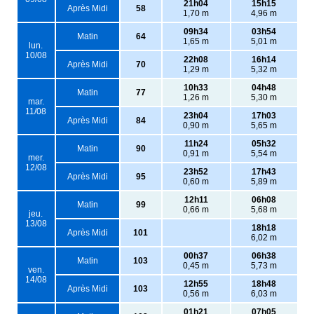
21h04
15h15
Après Midi
58
1,70 m
4,96 m
09h34
03h54
Matin
64
1,65 m
5,01 m
lun.
10/08
22h08
16h14
Après Midi
70
1,29 m
5,32 m
10h33
04h48
Matin
77
1,26 m
5,30 m
mar.
11/08
23h04
17h03
Après Midi
84
0,90 m
5,65 m
11h24
05h32
Matin
90
0,91 m
5,54 m
mer.
12/08
23h52
17h43
Après Midi
95
0,60 m
5,89 m
12h11
06h08
Matin
99
0,66 m
5,68 m
jeu.
13/08
18h18
Après Midi
101
6,02 m
00h37
06h38
Matin
103
0,45 m
5,73 m
ven.
14/08
12h55
18h48
Après Midi
103
0,56 m
6,03 m
01h21
07h05