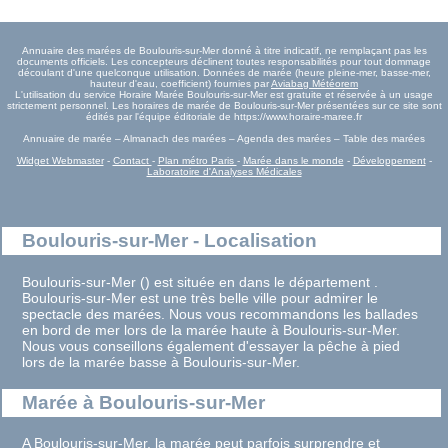
Annuaire des marées de Boulouris-sur-Mer donné à titre indicatif, ne remplaçant pas les
documents officiels. Les concepteurs déclinent toutes responsabilités pour tout dommage
découlant d'une quelconque utilisation. Données de marée (heure pleine-mer, basse-mer,
hauteur d'eau, coefficient) fournies par
Aviabag Météorem
L'utilisation du service Horaire Marée Boulouris-sur-Mer est gratuite et réservée à un usage
strictement personnel. Les horaires de marée de Boulouris-sur-Mer présentées sur ce site sont
édités par l'équipe éditoriale de https://www.horaire-maree.fr
Annuaire de marée – Almanach des marées – Agenda des marées – Table des marées
Widget Webmaster
-
Contact
-
Plan métro Paris
-
Marée dans le monde
-
Développement
-
Laboratoire d'Analyses Médicales
Boulouris-sur-Mer - Localisation
Boulouris-sur-Mer () est située en dans le département .
Boulouris-sur-Mer est une très belle ville pour admirer le
spectacle des marées. Nous vous recommandons les ballades
en bord de mer lors de la marée haute à Boulouris-sur-Mer.
Nous vous conseillons également d'essayer la pêche à pied
lors de la marée basse à Boulouris-sur-Mer.
Marée à Boulouris-sur-Mer
A Boulouris-sur-Mer, la marée peut parfois surprendre et