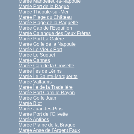
Marée Mandelieu-la-Napoule
Marée Port de la Rague
Marée Théoule-sur-Mer
Marée Plage du Château
Marée Plage de la Raguette
Marée Cap de l'Esquillon
Marée Calanque des Deux Frères
Marée Port La Galère
Marée Golfe de la Napoule
Marée Le Vieux Port
Marée Le Suquet
Marée Cannes
Marée Cap de la Croisette
Marée Îles de Lérins
Marée Île Sainte-Marguerite
Marée Vallauris
Marée Île de la Tradelière
Marée Port Camille Rayon
Marée Golfe Juan
Marée Biot
Marée Juan-les-Pins
Marée Port de l'Olivette
Marée Antibes
Marée Plaine de la Brague
Marée Anse de l'Argent Faux