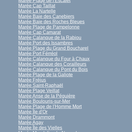
Marée Plage de l'Escalet
Marée Cap Taillat
Marée La Nartelle
Marée Baie des Canebiers
Marée Baie des Roches Bleues
Marée Plage de Pampelonne
Marée Cap Camarat
Marée Calanque de la Rabiou
Marée Port des Issambres
Marée Plage du Grand Boucharel
Marée Port Férréol
Marée Calanque du Four à Chaux
Marée Calanque des Corailleurs
Marée Calanque du Pont du Bois
Marée Plage de la Galiote
Marée Fréjus
Marée Saint-Raphaël
Marée Plage Veillat
Marée Anse de la Péguière
Marée Boulouris-sur-Mer
Marée Plage de l'Homme Mort
Marée Île d'Or
Marée Drammont
Marée Agay
Marée Île des Vielles