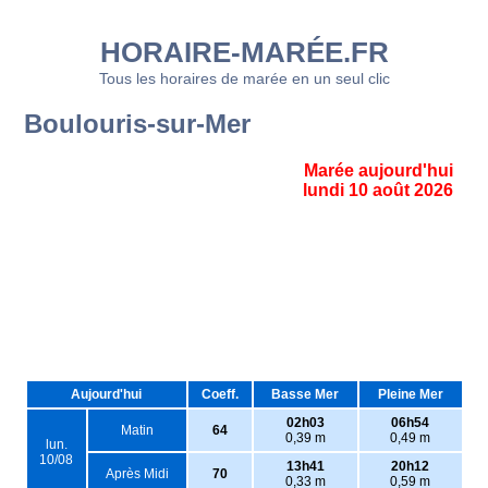
HORAIRE-MARÉE.FR
Tous les horaires de marée en un seul clic
Boulouris-sur-Mer
Marée aujourd'hui
lundi 10 août 2026
Aujourd'hui
Coeff.
Basse Mer
Pleine Mer
02h03
06h54
Matin
64
0,39 m
0,49 m
lun.
10/08
13h41
20h12
Après Midi
70
0,33 m
0,59 m