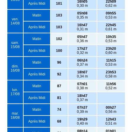
16h05
22h09
Après Midi
101
0,30 m
0,62 m
05h08
09h55
Matin
103
0,35 m
0,53 m
ven.
14/08
16h47
22h45
Après Midi
103
0,31 m
0,61 m
05h47
10h35
Matin
102
0,36 m
0,53 m
sam.
15/08
17h27
23h20
Après Midi
100
0,32 m
0,60 m
06h24
11h15
Matin
96
0,37 m
0,53 m
dim.
16/08
18h07
23h53
Après Midi
92
0,34 m
0,58 m
07h01
11h56
Matin
87
0,38 m
0,52 m
lun.
17/08
18h47
Après Midi
81
0,37 m
07h37
00h27
Matin
74
0,39 m
0,56 m
mar.
18/08
19h29
12h43
Après Midi
68
0,40 m
0,51 m
08h14
01h01