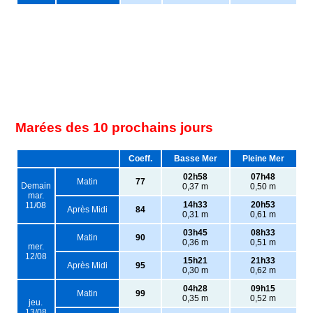
Marées des 10 prochains jours
Coeff.
Basse Mer
Pleine Mer
02h58
07h48
Matin
77
Demain
0,37 m
0,50 m
mar.
14h33
20h53
11/08
Après Midi
84
0,31 m
0,61 m
03h45
08h33
Matin
90
0,36 m
0,51 m
mer.
12/08
15h21
21h33
Après Midi
95
0,30 m
0,62 m
04h28
09h15
Matin
99
0,35 m
0,52 m
jeu.
13/08