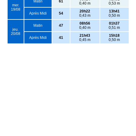
Matin
61
0,40 m
0,53 m
mer.
19/08
20h22
13h41
Après Midi
54
0,43 m
0,50 m
08h56
01h37
Matin
47
0,40 m
0,51 m
jeu.
20/08
21h43
15h18
Après Midi
41
0,45 m
0,50 m