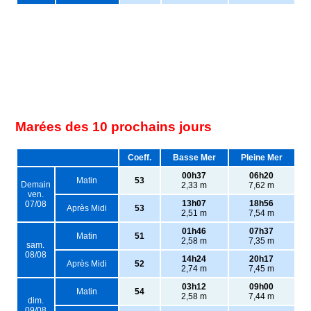
Marées des 10 prochains jours
Coeff.
Basse Mer
Pleine Mer
00h37
06h20
Matin
53
Demain
2,33 m
7,62 m
ven.
13h07
18h56
07/08
Après Midi
53
2,51 m
7,54 m
01h46
07h37
Matin
51
2,58 m
7,35 m
sam.
08/08
14h24
20h17
Après Midi
52
2,74 m
7,45 m
03h12
09h00
Matin
54
2,58 m
7,44 m
dim.
09/08