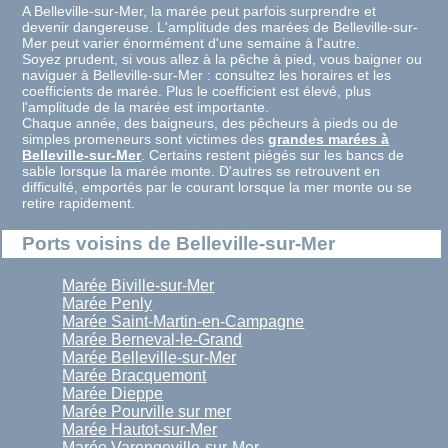
A Belleville-sur-Mer, la marée peut parfois surprendre et
devenir dangereuse. L'amplitude des marées de Belleville-sur-
Mer peut varier énormément d'une semaine à l'autre.
Soyez prudent, si vous allez à la pêche à pied, vous baigner ou
naviguer à Belleville-sur-Mer : consultez les horaires et les
coefficients de marée. Plus le coefficient est élevé, plus
l'amplitude de la marée est importante.
Chaque année, des baigneurs, des pêcheurs à pieds ou de
simples promeneurs sont victimes des
grandes marées à
Belleville-sur-Mer
. Certains restent piégés sur les bancs de
sable lorsque la marée monte. D'autres se retrouvent en
difficulté, emportés par le courant lorsque la mer monte ou se
retire rapidement.
Ports voisins de Belleville-sur-Mer
Marée Biville-sur-Mer
Marée Penly
Marée Saint-Martin-en-Campagne
Marée Berneval-le-Grand
Marée Belleville-sur-Mer
Marée Bracquemont
Marée Dieppe
Marée Pourville sur mer
Marée Hautot-sur-Mer
Marée Varengeville-sur-Mer