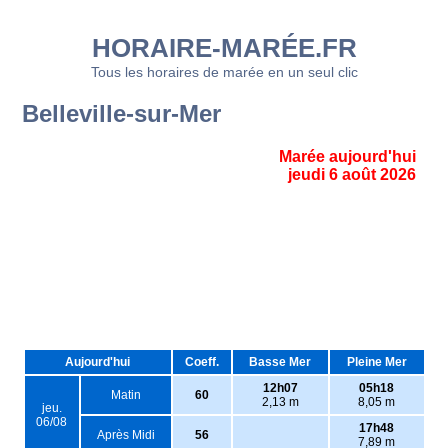
HORAIRE-MARÉE.FR
Tous les horaires de marée en un seul clic
Belleville-sur-Mer
Marée aujourd'hui
jeudi 6 août 2026
Aujourd'hui
Coeff.
Basse Mer
Pleine Mer
12h07
05h18
Matin
60
2,13 m
8,05 m
jeu.
06/08
17h48
Après Midi
56
7,89 m