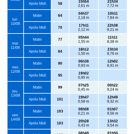
15h54
21h34
Après Midi
58
2,61 m
7,72 m
04h37
10h11
Matin
64
2,18 m
7,84 m
lun.
10/08
17h11
22h38
Après Midi
70
2,12 m
8,21 m
05h44
11h11
Matin
77
1,55 m
8,38 m
mar.
11/08
18h12
23h34
Après Midi
84
1,50 m
8,76 m
06h38
12h02
Matin
90
0,93 m
8,91 m
mer.
12/08
19h02
Après Midi
95
0,95 m
07h25
00h22
Matin
99
0,45 m
9,24 m
jeu.
13/08
19h47
12h49
Après Midi
101
0,58 m
9,32 m
08h08
01h07
Matin
103
0,21 m
9,56 m
ven.
14/08
20h28
13h32
Après Midi
103
0,43 m
9,54 m
08h49
01h50