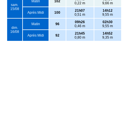
Matin
102
0,22 m
9,66 m
sam.
15/08
21h07
14h12
Après Midi
100
0,51 m
9,55 m
09h26
02h30
Matin
96
0,46 m
9,55 m
dim.
16/08
21h45
14h52
Après Midi
92
0,80 m
9,35 m