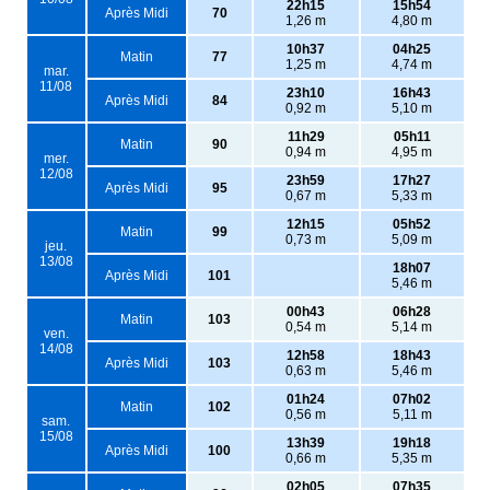
22h15
15h54
Après Midi
70
1,26 m
4,80 m
10h37
04h25
Matin
77
1,25 m
4,74 m
mar.
11/08
23h10
16h43
Après Midi
84
0,92 m
5,10 m
11h29
05h11
Matin
90
0,94 m
4,95 m
mer.
12/08
23h59
17h27
Après Midi
95
0,67 m
5,33 m
12h15
05h52
Matin
99
0,73 m
5,09 m
jeu.
13/08
18h07
Après Midi
101
5,46 m
00h43
06h28
Matin
103
0,54 m
5,14 m
ven.
14/08
12h58
18h43
Après Midi
103
0,63 m
5,46 m
01h24
07h02
Matin
102
0,56 m
5,11 m
sam.
15/08
13h39
19h18
Après Midi
100
0,66 m
5,35 m
02h05
07h35