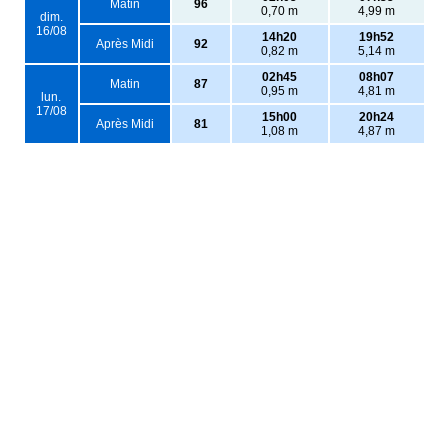
Matin
96
0,70 m
4,99 m
dim.
16/08
14h20
19h52
Après Midi
92
0,82 m
5,14 m
02h45
08h07
Matin
87
0,95 m
4,81 m
lun.
17/08
15h00
20h24
Après Midi
81
1,08 m
4,87 m