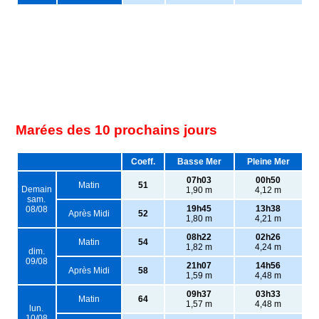
Marées des 10 prochains jours
Coeff.
Basse Mer
Pleine Mer
07h03
00h50
Matin
51
Demain
1,90 m
4,12 m
sam.
19h45
13h38
08/08
Après Midi
52
1,80 m
4,21 m
08h22
02h26
Matin
54
1,82 m
4,24 m
dim.
09/08
21h07
14h56
Après Midi
58
1,59 m
4,48 m
09h37
03h33
Matin
64
1,57 m
4,48 m
lun.
10/08