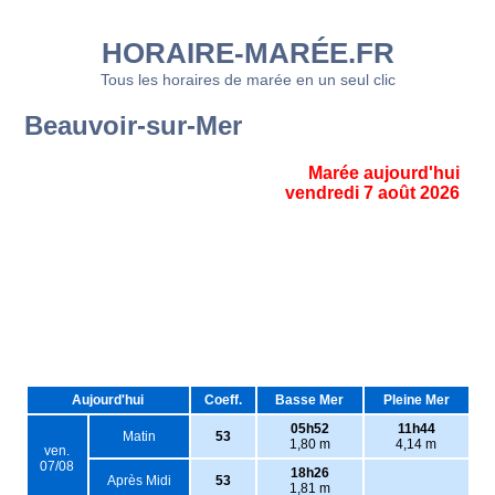
HORAIRE-MARÉE.FR
Tous les horaires de marée en un seul clic
Beauvoir-sur-Mer
Marée aujourd'hui
vendredi 7 août 2026
Aujourd'hui
Coeff.
Basse Mer
Pleine Mer
05h52
11h44
Matin
53
1,80 m
4,14 m
ven.
07/08
18h26
Après Midi
53
1,81 m