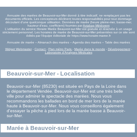
Annuaire des marées de Beauvoir-sur-Mer donné à titre indicatif, ne remplaçant pas les
documents officiels. Les concepteurs déclinent toutes responsabilités pour tout dommage
découlant d'une quelconque utilisation. Données de marée (heure pleine-mer, basse-mer,
hauteur d'eau, coefficient) fournies par
Aviabag Météorem
L'utilisation du service Horaire Marée Beauvoir-sur-Mer est gratuite et réservée à un usage
strictement personnel. Les horaires de marée de Beauvoir-sur-Mer présentées sur ce site sont
édités par l'équipe éditoriale de https://www.horaire-maree.fr
Annuaire de marée – Almanach des marées – Agenda des marées – Table des marées
Widget Webmaster
-
Contact
-
Plan métro Paris
-
Marée dans le monde
-
Développement
-
Laboratoire d'Analyses Médicales
Beauvoir-sur-Mer - Localisation
Beauvoir-sur-Mer (85230) est située en Pays de la Loire dans
le département Vendée. Beauvoir-sur-Mer est une très belle
ville pour admirer le spectacle des marées. Nous vous
recommandons les ballades en bord de mer lors de la marée
haute à Beauvoir-sur-Mer. Nous vous conseillons également
d'essayer la pêche à pied lors de la marée basse à Beauvoir-
sur-Mer.
Marée à Beauvoir-sur-Mer