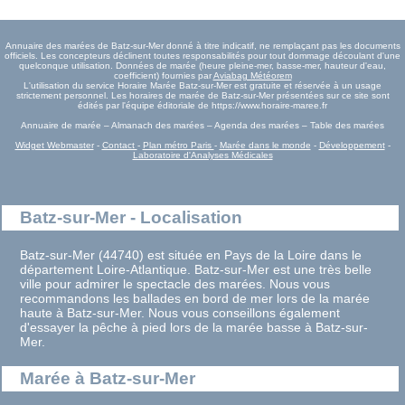
Annuaire des marées de Batz-sur-Mer donné à titre indicatif, ne remplaçant pas les documents
officiels. Les concepteurs déclinent toutes responsabilités pour tout dommage découlant d'une
quelconque utilisation. Données de marée (heure pleine-mer, basse-mer, hauteur d'eau,
coefficient) fournies par
Aviabag Météorem
L'utilisation du service Horaire Marée Batz-sur-Mer est gratuite et réservée à un usage
strictement personnel. Les horaires de marée de Batz-sur-Mer présentées sur ce site sont
édités par l'équipe éditoriale de https://www.horaire-maree.fr
Annuaire de marée – Almanach des marées – Agenda des marées – Table des marées
Widget Webmaster
-
Contact
-
Plan métro Paris
-
Marée dans le monde
-
Développement
-
Laboratoire d'Analyses Médicales
Batz-sur-Mer - Localisation
Batz-sur-Mer (44740) est située en Pays de la Loire dans le
département Loire-Atlantique. Batz-sur-Mer est une très belle
ville pour admirer le spectacle des marées. Nous vous
recommandons les ballades en bord de mer lors de la marée
haute à Batz-sur-Mer. Nous vous conseillons également
d'essayer la pêche à pied lors de la marée basse à Batz-sur-
Mer.
Marée à Batz-sur-Mer