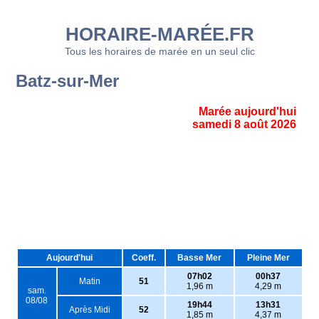
HORAIRE-MARÉE.FR
Tous les horaires de marée en un seul clic
Batz-sur-Mer
Marée aujourd'hui
samedi 8 août 2026
Aujourd'hui
Coeff.
Basse Mer
Pleine Mer
07h02
00h37
Matin
51
1,96 m
4,29 m
sam.
08/08
19h44
13h31
Après Midi
52
1,85 m
4,37 m