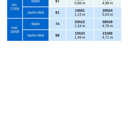
Matin
87
0,98 m
4,98 m
lun.
17/08
14h51
20h24
Après Midi
81
1,13 m
5,03 m
03h15
08h39
Matin
74
1,34 m
4,76 m
mar.
18/08
15h33
21h00
Après Midi
68
1,49 m
4,71 m