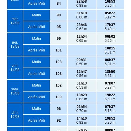
22h58
16h53
Après Midi
84
0,88 m
5,26 m
11h18
05h22
Matin
90
0,86 m
5,12 m
mer.
12/08
23h46
17h37
Après Midi
95
0,62 m
5,49 m
12h04
06h02
Matin
99
0,65 m
5,26 m
jeu.
13/08
18h15
Après Midi
101
5,61 m
00h31
06h37
Matin
103
0,50 m
5,31 m
ven.
14/08
12h47
18h50
Après Midi
103
0,56 m
5,61 m
01h13
07h07
Matin
102
0,53 m
5,27 m
sam.
15/08
13h29
19h22
Après Midi
100
0,63 m
5,50 m
01h54
07h37
Matin
96
0,70 m
5,15 m
dim.
16/08
14h10
19h52
Après Midi
92
0,82 m
5,30 m
02h35
08h07