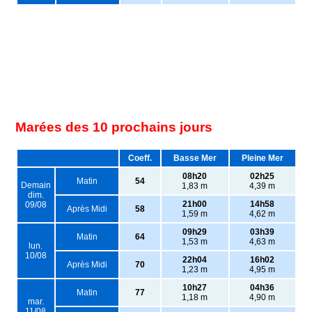
Marées des 10 prochains jours
Coeff.
Basse Mer
Pleine Mer
08h20
02h25
Matin
54
Demain
1,83 m
4,39 m
dim.
21h00
14h58
09/08
Après Midi
58
1,59 m
4,62 m
09h29
03h39
Matin
64
1,53 m
4,63 m
lun.
10/08
22h04
16h02
Après Midi
70
1,23 m
4,95 m
10h27
04h36
Matin
77
1,18 m
4,90 m
mar.
11/08