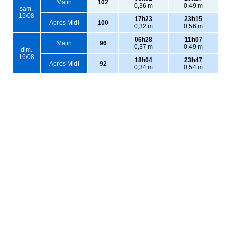
Matin
102
0,36 m
0,49 m
sam.
15/08
17h23
23h15
Après Midi
100
0,32 m
0,56 m
06h28
11h07
Matin
96
0,37 m
0,49 m
dim.
16/08
18h04
23h47
Après Midi
92
0,34 m
0,54 m