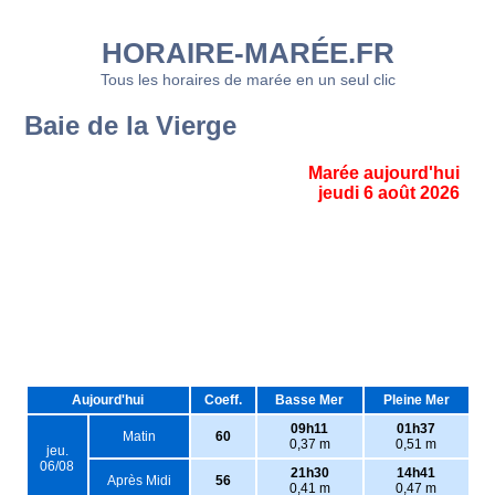
HORAIRE-MARÉE.FR
Tous les horaires de marée en un seul clic
Baie de la Vierge
Marée aujourd'hui
jeudi 6 août 2026
Aujourd'hui
Coeff.
Basse Mer
Pleine Mer
09h11
01h37
Matin
60
0,37 m
0,51 m
jeu.
06/08
21h30
14h41
Après Midi
56
0,41 m
0,47 m