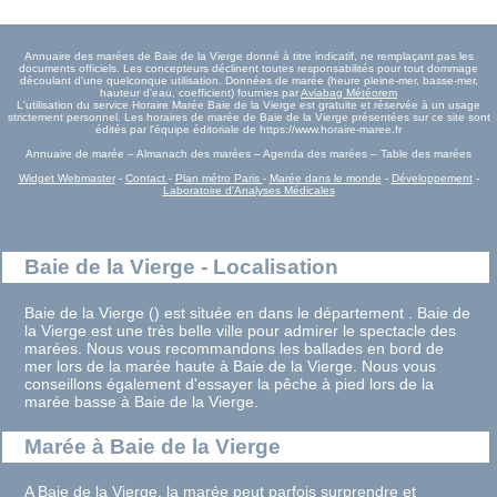
Annuaire des marées de Baie de la Vierge donné à titre indicatif, ne remplaçant pas les
documents officiels. Les concepteurs déclinent toutes responsabilités pour tout dommage
découlant d'une quelconque utilisation. Données de marée (heure pleine-mer, basse-mer,
hauteur d'eau, coefficient) fournies par
Aviabag Météorem
L'utilisation du service Horaire Marée Baie de la Vierge est gratuite et réservée à un usage
strictement personnel. Les horaires de marée de Baie de la Vierge présentées sur ce site sont
édités par l'équipe éditoriale de https://www.horaire-maree.fr
Annuaire de marée – Almanach des marées – Agenda des marées – Table des marées
Widget Webmaster
-
Contact
-
Plan métro Paris
-
Marée dans le monde
-
Développement
-
Laboratoire d'Analyses Médicales
Baie de la Vierge - Localisation
Baie de la Vierge () est située en dans le département . Baie de
la Vierge est une très belle ville pour admirer le spectacle des
marées. Nous vous recommandons les ballades en bord de
mer lors de la marée haute à Baie de la Vierge. Nous vous
conseillons également d'essayer la pêche à pied lors de la
marée basse à Baie de la Vierge.
Marée à Baie de la Vierge
A Baie de la Vierge, la marée peut parfois surprendre et