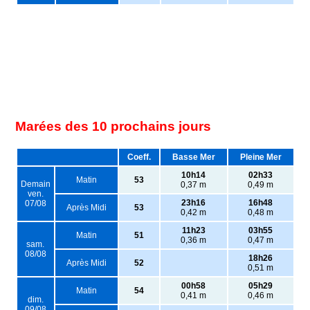
Marées des 10 prochains jours
Coeff.
Basse Mer
Pleine Mer
10h14
02h33
Matin
53
Demain
0,37 m
0,49 m
ven.
23h16
16h48
07/08
Après Midi
53
0,42 m
0,48 m
11h23
03h55
Matin
51
0,36 m
0,47 m
sam.
08/08
18h26
Après Midi
52
0,51 m
00h58
05h29
Matin
54
0,41 m
0,46 m
dim.
09/08