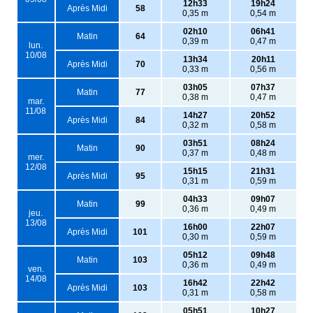
12h33
19h24
Après Midi
58
0,35 m
0,54 m
02h10
06h41
Matin
64
0,39 m
0,47 m
lun.
10/08
13h34
20h11
Après Midi
70
0,33 m
0,56 m
03h05
07h37
Matin
77
0,38 m
0,47 m
mar.
11/08
14h27
20h52
Après Midi
84
0,32 m
0,58 m
03h51
08h24
Matin
90
0,37 m
0,48 m
mer.
12/08
15h15
21h31
Après Midi
95
0,31 m
0,59 m
04h33
09h07
Matin
99
0,36 m
0,49 m
jeu.
13/08
16h00
22h07
Après Midi
101
0,30 m
0,59 m
05h12
09h48
Matin
103
0,36 m
0,49 m
ven.
14/08
16h42
22h42
Après Midi
103
0,31 m
0,58 m
05h51
10h27