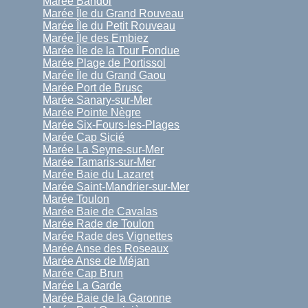
Marée Bandol
Marée Île du Grand Rouveau
Marée Île du Petit Rouveau
Marée Île des Embiez
Marée Île de la Tour Fondue
Marée Plage de Portissol
Marée Île du Grand Gaou
Marée Port de Brusc
Marée Sanary-sur-Mer
Marée Pointe Nègre
Marée Six-Fours-les-Plages
Marée Cap Sicié
Marée La Seyne-sur-Mer
Marée Tamaris-sur-Mer
Marée Baie du Lazaret
Marée Saint-Mandrier-sur-Mer
Marée Toulon
Marée Baie de Cavalas
Marée Rade de Toulon
Marée Rade des Vignettes
Marée Anse des Roseaux
Marée Anse de Méjan
Marée Cap Brun
Marée La Garde
Marée Baie de la Garonne