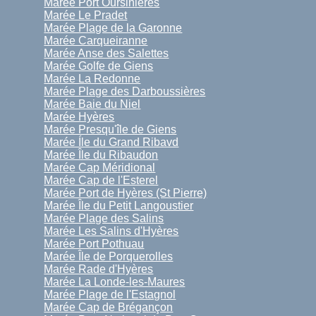
Marée Port Oursinières
Marée Le Pradet
Marée Plage de la Garonne
Marée Carqueiranne
Marée Anse des Salettes
Marée Golfe de Giens
Marée La Redonne
Marée Plage des Darboussières
Marée Baie du Niel
Marée Hyères
Marée Presqu'île de Giens
Marée Íle du Grand Ribavd
Marée Île du Ribaudon
Marée Cap Méridional
Marée Cap de l'Esterel
Marée Port de Hyères (St Pierre)
Marée Île du Petit Langoustier
Marée Plage des Salins
Marée Les Salins d'Hyères
Marée Port Pothuau
Marée Île de Porquerolles
Marée Rade d'Hyères
Marée La Londe-les-Maures
Marée Plage de l'Estagnol
Marée Cap de Brégançon