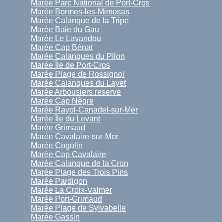
Marée Parc National de Port-Cros
Marée Bormes-les-Mimosas
Marée Calanque de la Tripe
Marée Baie du Gau
Marée Le Lavandou
Marée Cap Bénat
Marée Calanques du Pilon
Marée Île de Port-Cros
Marée Plage de Rossignol
Marée Calanques du Layet
Marée Arbousiers reserve
Marée Cap Nègre
Marée Rayol-Canadel-sur-Mer
Marée Île du Levant
Marée Grimaud
Marée Cavalaire-sur-Mer
Marée Cogolin
Marée Cap Cavalaire
Marée Calanque de la Cron
Marée Plage des Trois Pins
Marée Pardigon
Marée La Croix-Valmer
Marée Port-Grimaud
Marée Plage de Sylvabelle
Marée Gassin