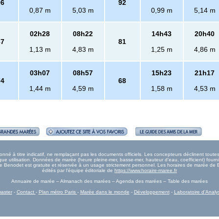
96
92
0,87 m
5,03 m
0,99 m
5,14 m
02h28
08h22
14h43
20h40
87
81
1,13 m
4,83 m
1,25 m
4,86 m
03h07
08h57
15h23
21h17
74
68
1,44 m
4,59 m
1,58 m
4,53 m
é à titre indicatif, ne remplaçant pas les documents officiels. Les concepteurs déclinent tout
e utilisation. Données de marée (heure pleine-mer, basse-mer, hauteur d'eau, coefficient) fourn
rée Benodet est gratuite et réservée à un usage strictement personnel. Les horaires de marée de
édités par l'équipe éditoriale de
https://www.horaire-maree.fr
Annuaire de marée – Almanach des marées – Agenda des marées – Table des marées
aster
-
Contact
-
Plan métro Paris
-
Marée dans le monde
-
Développement
-
Laboratoire d'Analy