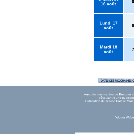
16 août
Lundi 17
août
Mardi 18
août
Annuaire des marées de Benodet donn
découlant d'une quelconqu
L'utilisation du service Horaire Ma
Widget Webm