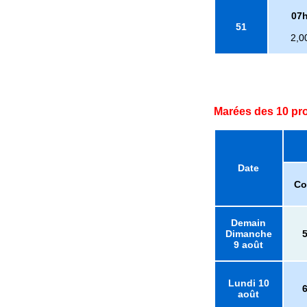
07
51
2,0
Marées des 10 pr
Date
Co
Demain
Dimanche
9 août
Lundi 10
août