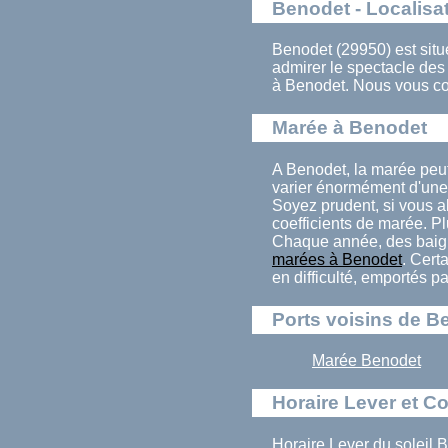
Benodet - Localisa
Benodet (29950) est situ
admirer le spectacle de
à Benodet. Nous vous co
Marée à Benodet
A Benodet, la marée peu
varier énormément d'une 
Soyez prudent, si vous al
coefficients de marée. Pl
Chaque année, des baign
marées à Benodet
. Cert
en difficulté, emportés p
Ports voisins de B
Marée Benodet
Horaire Lever et C
Horaire Lever du soleil 