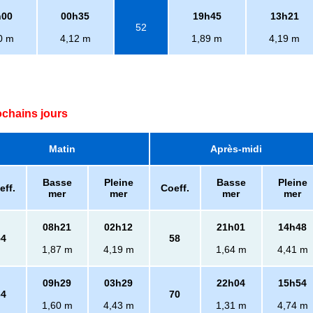
h00
00h35
19h45
13h21
52
0 m
4,12 m
1,89 m
4,19 m
ochains jours
Matin
Après-midi
Basse
Pleine
Basse
Pleine
eff.
Coeff.
mer
mer
mer
mer
08h21
02h12
21h01
14h48
54
58
1,87 m
4,19 m
1,64 m
4,41 m
09h29
03h29
22h04
15h54
64
70
1,60 m
4,43 m
1,31 m
4,74 m