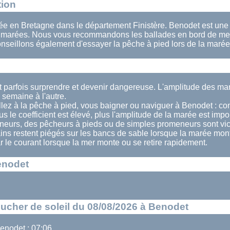
tion
ée en Bretagne dans le département Finistère. Benodet est une t
s marées. Nous vous recommandons les ballades en bord de mer
nseillons également d'essayer la pêche à pied lors de la maré
t parfois surprendre et devenir dangereuse. L'amplitude des m
semaine à l'autre.
lez à la pêche à pied, vous baigner ou naviguer à Benodet : cons
us le coefficient est élevé, plus l'amplitude de la marée est impo
eurs, des pêcheurs à pieds ou de simples promeneurs sont vi
ains restent piégés sur les bancs de sable lorsque la marée mont
ar le courant lorsque la mer monte ou se retire rapidement.
enodet
oucher de soleil du 08/08/2026 à Benodet
Benodet : 07:06