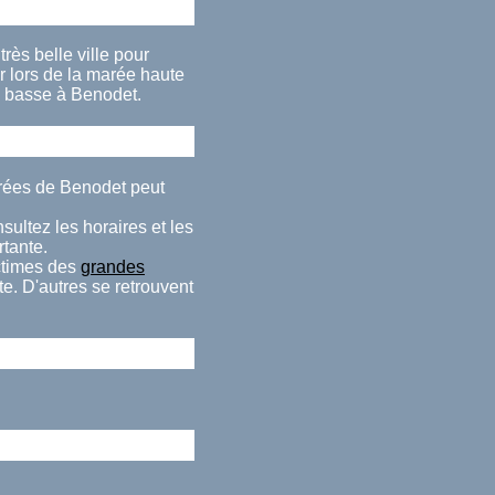
rès belle ville pour
 lors de la marée haute
e basse à Benodet.
arées de Benodet peut
ultez les horaires et les
rtante.
ctimes des
grandes
e. D'autres se retrouvent