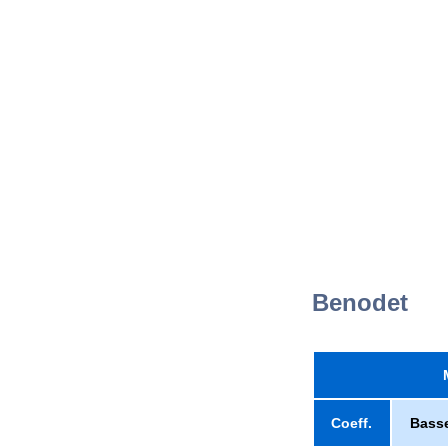
Benodet
Coeff.
Bass