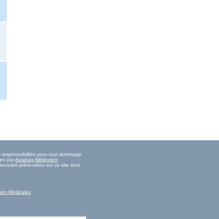
es responsabilités pour tout dommage
ies par
Aviabag Météorem
 Benodet présentées sur ce site sont
ses Médicales