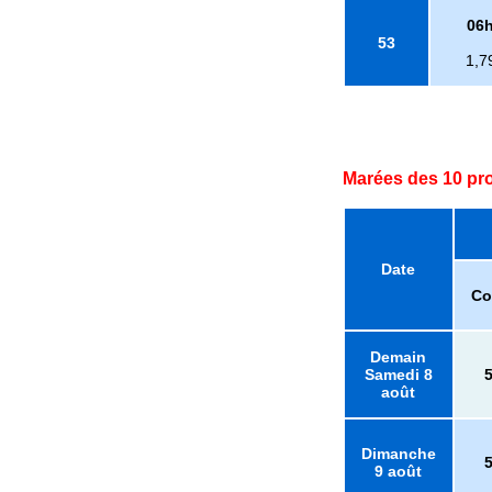
06
53
1,7
Marées des 10 pr
Date
Co
Demain
Samedi 8
août
Dimanche
9 août