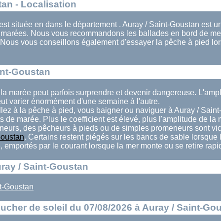
an - Localisation
est située en dans le département . Auray / Saint-Goustan est une
s marées. Nous vous recommandons les ballades en bord de mer
 Nous vous conseillons également d'essayer la pêche à pied lo
int-Goustan
 la marée peut parfois surprendre et devenir dangereuse. L'amp
ut varier énormément d'une semaine à l'autre.
llez à la pêche à pied, vous baigner ou naviguer à Auray / Saint
ts de marée. Plus le coefficient est élevé, plus l'amplitude de la
eurs, des pêcheurs à pieds ou de simples promeneurs sont vi
Goustan
. Certains restent piégés sur les bancs de sable lorsque
té, emportés par le courant lorsque la mer monte ou se retire rap
uray / Saint-Goustan
t-Goustan
ucher de soleil du 07/08/2026 à Auray / Saint-Go