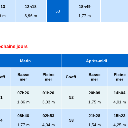
h13
12h18
18h49
53
9 m
3,96 m
1,77 m
ochains jours
Matin
Après-midi
Basse
Pleine
Basse
Pleine
eff.
Coeff.
mer
mer
mer
mer
07h26
01h20
20h09
14h04
51
52
1,86 m
3,93 m
1,75 m
4,01 m
08h46
02h53
21h28
15h23
54
58
1,77 m
4,04 m
1,54 m
4,25 m