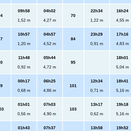
09h58
04h02
22h34
16h24
64
70
1,52 m
4,27 m
1,22 m
4,55 m
10h57
04h57
23h29
17h16
77
84
1,20 m
4,52 m
0,91 m
4,83 m
11h48
05h44
18h01
90
95
0,92 m
4,72 m
5,04 m
00h17
06h25
12h34
18h41
99
101
0,68 m
4,86 m
0,71 m
5,16 m
01h01
07h03
13h17
19h18
03
103
0,56 m
4,90 m
0,62 m
5,16 m
01h43
07h37
13h58
19h52