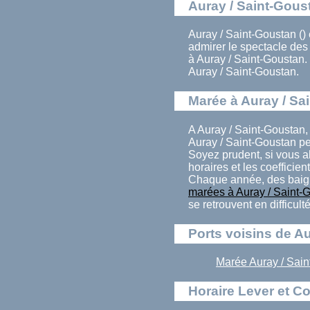
Auray / Saint-Goust
Auray / Saint-Goustan () 
admirer le spectacle de
à Auray / Saint-Goustan.
Auray / Saint-Goustan.
Marée à Auray / Sa
A Auray / Saint-Goustan,
Auray / Saint-Goustan pe
Soyez prudent, si vous a
horaires et les coefficien
Chaque année, des baign
marées à Auray / Saint-
se retrouvent en difficul
Ports voisins de A
Marée Auray / Sain
Horaire Lever et Co