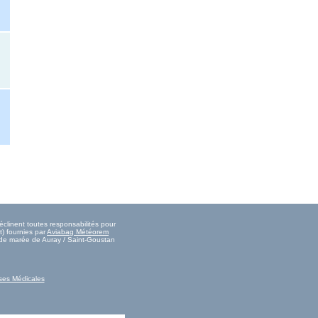
clinent toutes responsabilités pour
) fournies par
Aviabag Météorem
s de marée de Auray / Saint-Goustan
ses Médicales