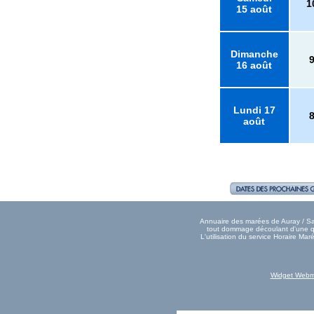
1
15 août
Dimanche
16 août
Lundi 17
août
Annuaire des marées de Auray / Sai
tout dommage découlant d'une que
L'utilisation du service Horaire M
Widget Webm