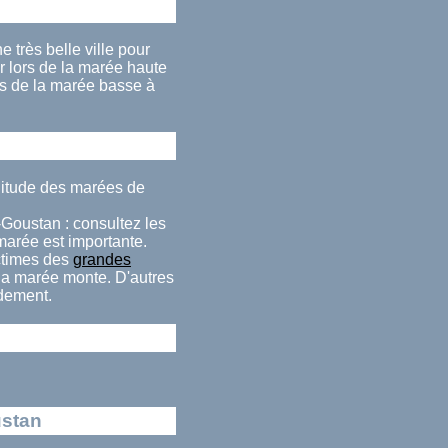
 très belle ville pour
 lors de la marée haute
rs de la marée basse à
litude des marées de
-Goustan : consultez les
 marée est importante.
ctimes des
grandes
 la marée monte. D'autres
idement.
ustan