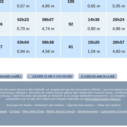
02
100
0,57 m
4,85 m
0,65 m
5,05 m
02h23
08h07
14h38
20h24
96
92
0,70 m
4,74 m
0,80 m
4,86 m
03h04
08h38
15h20
20h57
87
81
0,94 m
4,56 m
1,04 m
4,60 m
nt-Goustan donné à titre indicatif, ne remplaçant pas les documents officiels. Les concepteurs dé
lconque utilisation. Données de marée (heure pleine-mer, basse-mer, hauteur d'eau, coefficient
arée Auray / Saint-Goustan est gratuite et réservée à un usage strictement personnel. Les horaire
présentées sur ce site sont édités par l'équipe éditoriale de
https://www.horaire-maree.fr
Annuaire de marée – Almanach des marées – Agenda des marées – Table des marées
aster
-
Contact
-
Plan métro Paris
-
Marée dans le monde
-
Développement
-
Laboratoire d'Analy